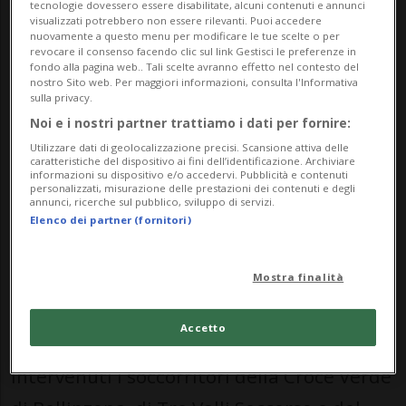
tecnologie dovessero essere disabilitate, alcuni contenuti e annunci
visualizzati potrebbero non essere rilevanti. Puoi accedere
pomeriggio, martedì 2 giugno, su un bus di
nuovamente a questo menu per modificare le tue scelte o per
revocare il consenso facendo clic sul link Gestisci le preferenze in
linea con a bordo una decina di giovani, in
fondo alla pagina web.. Tali scelte avranno effetto nel contesto del
nostro Sito web. Per maggiori informazioni, consulta l'Informativa
transito sulla strada tra Castione e Monte
sulla privacy.
Carasso.
Noi e i nostri partner trattiamo i dati per fornire:
Utilizzare dati di geolocalizzazione precisi. Scansione attiva delle
caratteristiche del dispositivo ai fini dell’identificazione. Archiviare
informazioni su dispositivo e/o accedervi. Pubblicità e contenuti
Intorno alle 13:45 è stata segnalata la
personalizzati, misurazione delle prestazioni dei contenuti e degli
annunci, ricerche sul pubblico, sviluppo di servizi.
presenza di una sostanza urticante
Elenco dei partner (fornitori)
all'interno dell'abitacolo, mentre alcuni
passeggeri accusavano sintomi
Mostra finalità
respiratori. L'allarme è scattato
Accetto
immediatamente: sul posto sono
intervenuti i soccorritori della Croce Verde