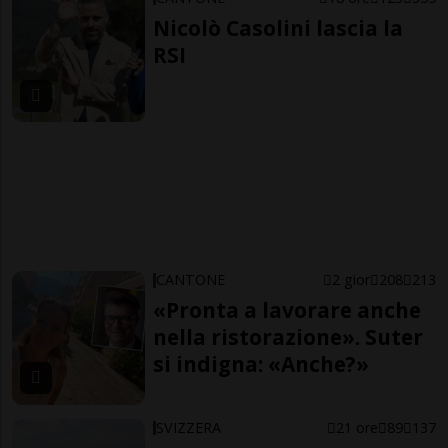
Nicolò Casolini lascia la
RSI
CANTONE
2 gior
208
213
«Pronta a lavorare anche
nella ristorazione». Suter
si indigna: «Anche?»
SVIZZERA
21 ore
89
137