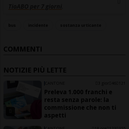
TioABO per 7 giorni
.
bus
incidente
sostanza urticante
COMMENTI
NOTIZIE PIÙ LETTE
CANTONE
3 gior
46
121
Preleva 1.000 franchi e
resta senza parole: la
commissione che non ti
aspetti
CANTONE
18 ore
123
355