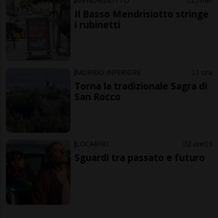
MENDRISIOTTO
25 min
Il Basso Mendrisiotto stringe
i rubinetti
MORBIO INFERIORE
1 ora
Torna la tradizionale Sagra di
San Rocco
LOCARNO
2 ore
3
Sguardi tra passato e futuro