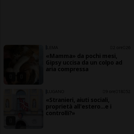
LEMA
2 ore
26
«Mamma» da pochi mesi,
Gipsy uccisa da un colpo ad
aria compressa
LUGANO
9 ore
18
52
«Stranieri, aiuti sociali,
proprietà all'estero...e i
controlli?»