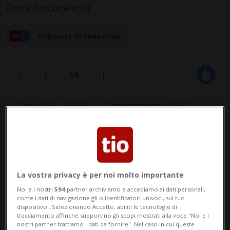
Fonte RescueMedia
elaborata da Redazione
02 giu 2026 - 15:13
Aggiornamento 20:23
31
La vostra privacy è per noi molto importante
Noi e i nostri
594
partner archiviamo e accediamo ai dati personali,
come i dati di navigazione gli o identificatori univoci, sul tuo
dispositivo . Selezionando Accetto, abiliti le tecnologie di
tracciamento affinché supportino gli scopi mostrati alla voce "Noi e i
nostri partner trattiamo i dati da fornire". Nel caso in cui queste
GALBISIO - Momenti di apprensione oggi