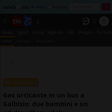
Affitta
Acquista
News
Sport
Focus
Agenda
LAC
People
TioTalk
TICINO
SVIZZERA
DAL MONDO
BELLINZONA
Gas urticante in un bus a
Galbisio: due bambini e un