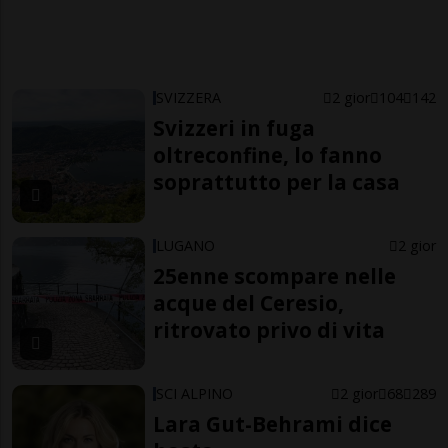
SVIZZERA
2 gior
104
142
Svizzeri in fuga
oltreconfine, lo fanno
soprattutto per la casa
LUGANO
2 gior
25enne scompare nelle
acque del Ceresio,
ritrovato privo di vita
SCI ALPINO
2 gior
68
289
Lara Gut-Behrami dice