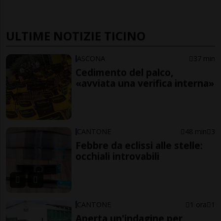
ULTIME NOTIZIE TICINO
ASCONA
37 min
Cedimento del palco,
«avviata una verifica interna»
CANTONE
48 min
3
Febbre da eclissi alle stelle:
occhiali introvabili
CANTONE
1 ora
1
Aperta un'indagine per