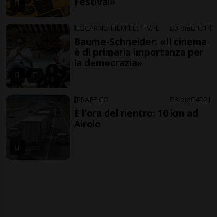
Festival»
LOCARNO FILM FESTIVAL
3 ore
4
14
Baume-Schneider: «Il cinema
è di primaria importanza per
la democrazia»
TRAFFICO
3 ore
4
21
È l'ora del rientro: 10 km ad
Airolo