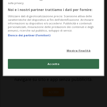
sulla privacy.
collaborazione con agenti della Polizia
Noi e i nostri partner trattiamo i dati per fornire:
intercomunale del Piano, è stato arrestato
Utilizzare dati di geolocalizzazione precisi. Scansione attiva delle
caratteristiche del dispositivo ai fini dell’identificazione. Archiviare
a Minusio un 47enne cittadino svizzero ...
informazioni su dispositivo e/o accedervi. Pubblicità e contenuti
personalizzati, misurazione delle prestazioni dei contenuti e degli
annunci, ricerche sul pubblico, sviluppo di servizi.
Elenco dei partner (fornitori)
🔐 Sblocca il nostro archivio
esclusivo!
Mostra finalità
Sottoscrivi un abbonamento
Archivio
per
Accetto
leggere questo articolo, oppure scegli
MyTioAbo
per accedere all'archivio e
navigare su sito e app senza pubblicità.
ACCEDI