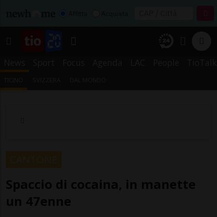
Affitta
Acquista
News
Sport
Focus
Agenda
LAC
People
TioTalk
TICINO
SVIZZERA
DAL MONDO
CANTONE
Spaccio di cocaina, in manette
un 47enne