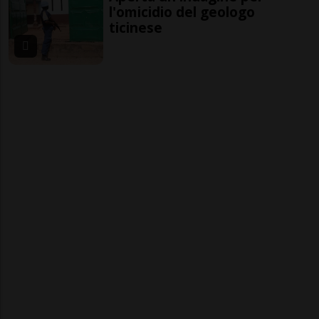
l'omicidio del geologo
ticinese