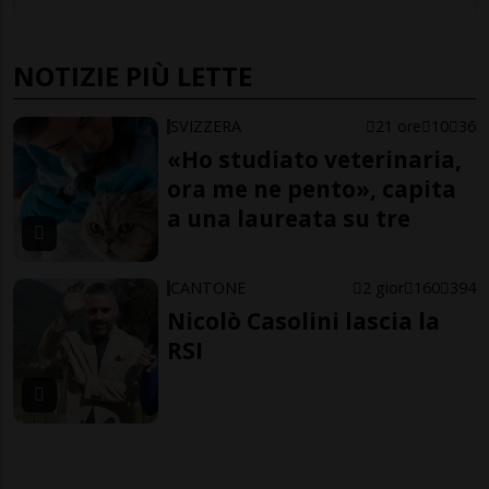
NOTIZIE PIÙ LETTE
SVIZZERA
21 ore
10
36
«Ho studiato veterinaria,
ora me ne pento», capita
a una laureata su tre
CANTONE
2 gior
160
394
Nicolò Casolini lascia la
RSI