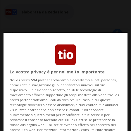
elaborata da Redazione
19 feb 2024 - 15:24
La vostra privacy è per noi molto importante
Noi e i nostri
594
partner archiviamo e accediamo ai dati personali,
come i dati di navigazione gli o identificatori univoci, sul tuo
dispositivo . Selezionando Accetto, abiliti le tecnologie di
tracciamento affinché supportino gli scopi mostrati alla voce "Noi e i
nostri partner trattiamo i dati da fornire". Nel caso in cui queste
tecnologie dovessero essere disabilitate, alcuni contenuti e annunci
MINUSIO - Il Ministero pubblico e la Polizia
visualizzati potrebbero non essere rilevanti. Puoi accedere
nuovamente a questo menu per modificare le tue scelte o per
cantonale comunicano che nei giorni
revocare il consenso facendo clic sul link Gestisci le preferenze in
fondo alla pagina web.. Tali scelte avranno effetto nel contesto del
scorsi, nell'ambito di un'inchiesta svolta in
nostro Sito web. Per maggiori informazioni, consulta l'Informativa