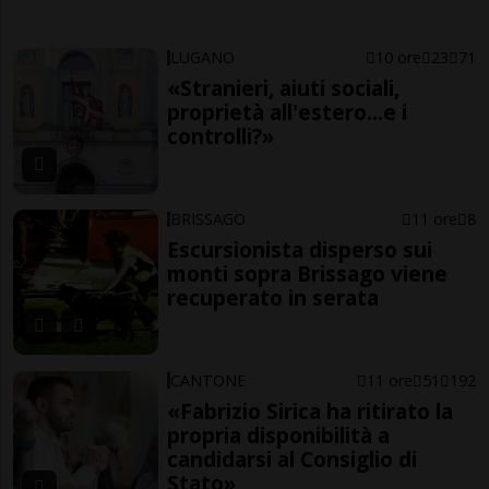
LUGANO
10 ore
23
71
«Stranieri, aiuti sociali,
proprietà all'estero...e i
controlli?»
BRISSAGO
11 ore
8
Escursionista disperso sui
monti sopra Brissago viene
recuperato in serata
CANTONE
11 ore
51
192
«Fabrizio Sirica ha ritirato la
propria disponibilità a
candidarsi al Consiglio di
Stato»