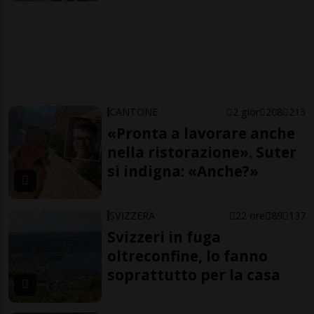
CANTONE
2 gior
208
213
«Pronta a lavorare anche
nella ristorazione». Suter
si indigna: «Anche?»
SVIZZERA
22 ore
89
137
Svizzeri in fuga
oltreconfine, lo fanno
soprattutto per la casa