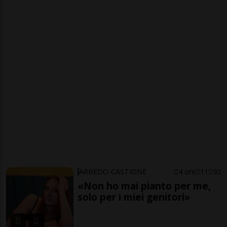
ARBEDO-CASTIONE
4 ore
11
92
«Non ho mai pianto per me,
solo per i miei genitori»