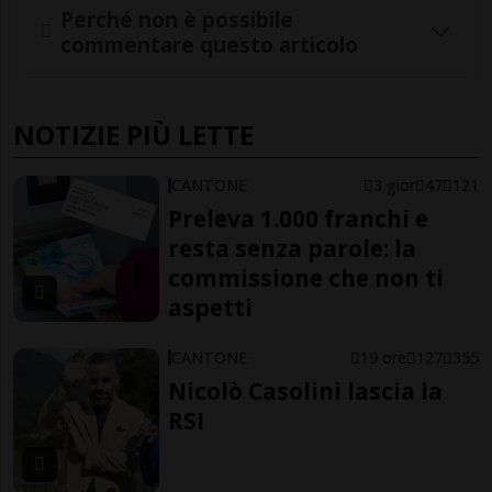
Perché non è possibile
commentare questo articolo
NOTIZIE PIÙ LETTE
CANTONE
3 gior
47
121
Preleva 1.000 franchi e
resta senza parole: la
commissione che non ti
aspetti
CANTONE
19 ore
127
355
Nicolò Casolini lascia la
RSI