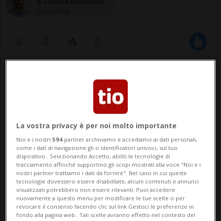
di Simone Roncoroni
Giornalista
03 nov 2024 - 20:33
Aggiornamento 04 nov 2024 - 00:00
La vostra privacy è per noi molto importante
Noi e i nostri
594
partner archiviamo e accediamo ai dati personali,
come i dati di navigazione gli o identificatori univoci, sul tuo
dispositivo . Selezionando Accetto, abiliti le tecnologie di
tracciamento affinché supportino gli scopi mostrati alla voce "Noi e i
nostri partner trattiamo i dati da fornire". Nel caso in cui queste
tecnologie dovessero essere disabilitate, alcuni contenuti e annunci
LUGANO - Portare al tavolo del dialogo chi,
visualizzati potrebbero non essere rilevanti. Puoi accedere
nuovamente a questo menu per modificare le tue scelte o per
di per sé, non vorrebbe neppure sedersi a
revocare il consenso facendo clic sul link Gestisci le preferenze in
fondo alla pagina web.. Tali scelte avranno effetto nel contesto del