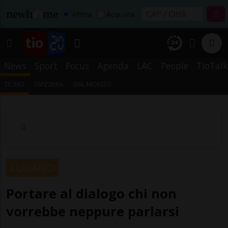
Affitta
Acquista
News
Sport
Focus
Agenda
LAC
People
TioTalk
TICINO
SVIZZERA
DAL MONDO
LUGANO
Portare al dialogo chi non
vorrebbe neppure parlarsi