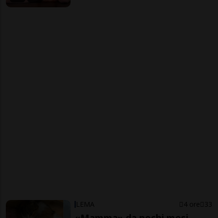
LEMA
4 ore
33
«Mamma» da pochi mesi,