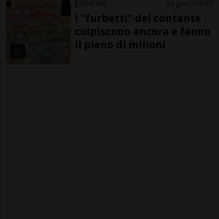
CONFINE
3 gior
10
37
I "furbetti" del contante
colpiscono ancora e fanno
il pieno di milioni