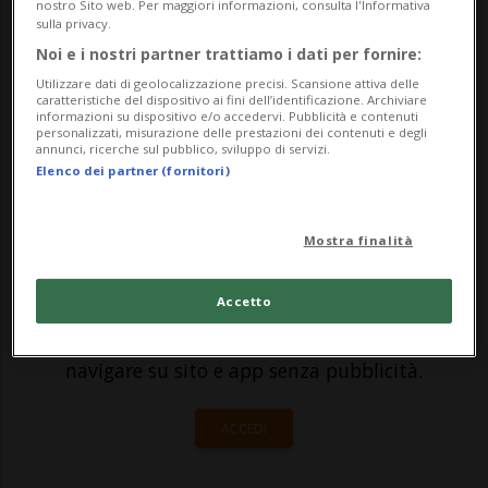
quel tavolo. La missione del Middle East
nostro Sito web. Per maggiori informazioni, consulta l'Informativa
sulla privacy.
Mediterranean Summit (Mem), che si
Noi e i nostri partner trattiamo i dati per fornire:
svolge ogni anno presso l’Università della
Utilizzare dati di geolocalizzazione precisi. Scansione attiva delle
caratteristiche del dispositivo ai fini dell’identificazione. Archiviare
Svizzera italiana, non può venire meno o...
informazioni su dispositivo e/o accedervi. Pubblicità e contenuti
personalizzati, misurazione delle prestazioni dei contenuti e degli
annunci, ricerche sul pubblico, sviluppo di servizi.
Elenco dei partner (fornitori)
🔐 Sblocca il nostro archivio
esclusivo!
Mostra finalità
Sottoscrivi un abbonamento
Archivio
per
Accetto
leggere questo articolo, oppure scegli
MyTioAbo
per accedere all'archivio e
navigare su sito e app senza pubblicità.
ACCEDI