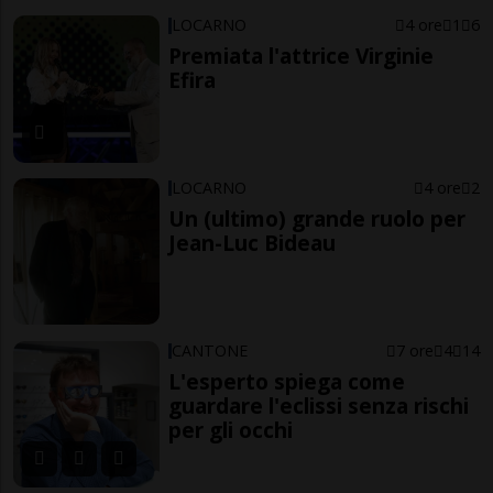
LOCARNO
4 ore
1
6
Premiata l'attrice Virginie
Efira
LOCARNO
4 ore
2
Un (ultimo) grande ruolo per
Jean-Luc Bideau
CANTONE
7 ore
4
14
L'esperto spiega come
guardare l'eclissi senza rischi
per gli occhi