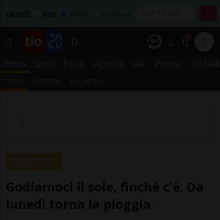
Affitta
Acquista
1
News
Sport
Focus
Agenda
LAC
People
TioTalk
TICINO
SVIZZERA
DAL MONDO
CANTONE
Godiamoci il sole, finché c'è. Da
lunedì torna la pioggia