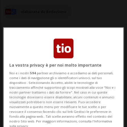
elaborata da Redazione
10 mag 2024 - 13:09
Aggiornamento 17:30
11
La vostra privacy è per noi molto importante
Noi e i nostri
594
partner archiviamo e accediamo ai dati personali,
BELLINZONA - Il sole è tornato a
come i dati di navigazione gli o identificatori univoci, sul tuo
dispositivo . Selezionando Accetto, abiliti le tecnologie di
splendere, da ieri, nel nostro cantone. E i
tracciamento affinché supportino gli scopi mostrati alla voce "Noi e i
nostri partner trattiamo i dati da fornire". Nel caso in cui queste
tecnologie dovessero essere disabilitate, alcuni contenuti e annunci
ticinesi toccano il cielo con un dito. Occhio,
visualizzati potrebbero non essere rilevanti. Puoi accedere
nuovamente a questo menu per modificare le tue scelte o per
però, perché secondo le previsioni di
revocare il consenso facendo clic sul link Gestisci le preferenze in
fondo alla pagina web.. Tali scelte avranno effetto nel contesto del
MeteoSuisse da lunedì il maltempo
nostro Sito web. Per maggiori informazioni, consulta l'Informativa
sulla privacy.