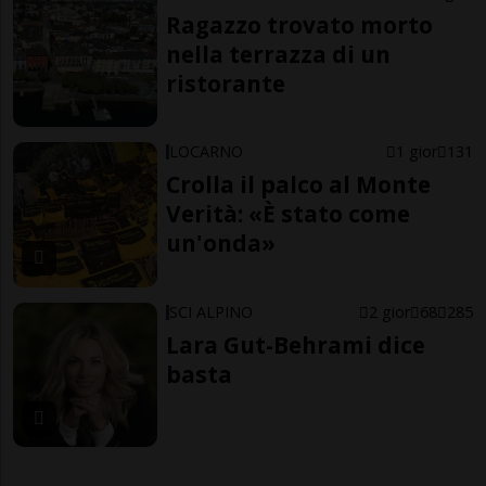
Ragazzo trovato morto
nella terrazza di un
ristorante
LOCARNO
1 gior
131
Crolla il palco al Monte
Verità: «È stato come
un'onda»
SCI ALPINO
2 gior
68
285
Lara Gut-Behrami dice
basta