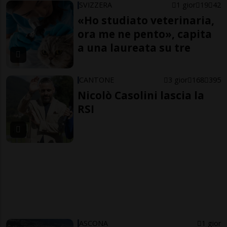
SVIZZERA
1 gior
19
42
«Ho studiato veterinaria,
ora me ne pento», capita
a una laureata su tre
CANTONE
3 gior
168
395
Nicolò Casolini lascia la
RSI
ASCONA
1 gior