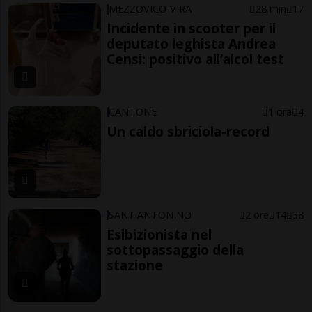
MEZZOVICO-VIRA
28 min
17
Incidente in scooter per il
deputato leghista Andrea
Censi: positivo all’alcol test
CANTONE
1 ora
4
Un caldo sbriciola-record
SANT'ANTONINO
2 ore
14
38
Esibizionista nel
sottopassaggio della
stazione