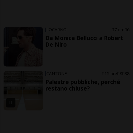
LOCARNO
7 ore
6
Da Monica Bellucci a Robert
De Niro
CANTONE
15 ore
8
38
Palestre pubbliche, perché
restano chiuse?