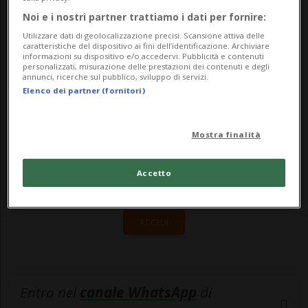
tornerà a farci "compagnia".Sole - Durante
Noi e i nostri partner trattiamo i dati per fornire:
la gio...
Utilizzare dati di geolocalizzazione precisi. Scansione attiva delle
caratteristiche del dispositivo ai fini dell’identificazione. Archiviare
informazioni su dispositivo e/o accedervi. Pubblicità e contenuti
personalizzati, misurazione delle prestazioni dei contenuti e degli
🔐 Sblocca il nostro archivio
annunci, ricerche sul pubblico, sviluppo di servizi.
Elenco dei partner (fornitori)
esclusivo!
Sottoscrivi un abbonamento
Archivio
per
Mostra finalità
leggere questo articolo, oppure scegli
MyTioAbo
per accedere all'archivio e
Accetto
navigare su sito e app senza pubblicità.
ACCEDI
Entra nel
canale WhatsApp
di