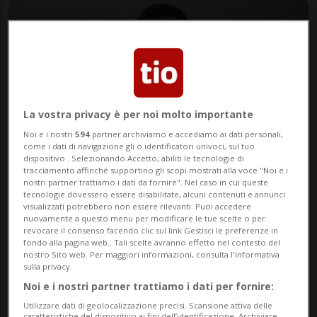
La vostra privacy è per noi molto importante
Noi e i nostri
594
partner archiviamo e accediamo ai dati personali,
come i dati di navigazione gli o identificatori univoci, sul tuo
dispositivo . Selezionando Accetto, abiliti le tecnologie di
Foto Luca Frei
tracciamento affinché supportino gli scopi mostrati alla voce "Noi e i
nostri partner trattiamo i dati da fornire". Nel caso in cui queste
tecnologie dovessero essere disabilitate, alcuni contenuti e annunci
Fonte Luca Frei
visualizzati potrebbero non essere rilevanti. Puoi accedere
nuovamente a questo menu per modificare le tue scelte o per
revocare il consenso facendo clic sul link Gestisci le preferenze in
elaborata da Redazione
fondo alla pagina web.. Tali scelte avranno effetto nel contesto del
nostro Sito web. Per maggiori informazioni, consulta l'Informativa
sulla privacy.
Noi e i nostri partner trattiamo i dati per fornire:
Utilizzare dati di geolocalizzazione precisi. Scansione attiva delle
caratteristiche del dispositivo ai fini dell’identificazione. Archiviare