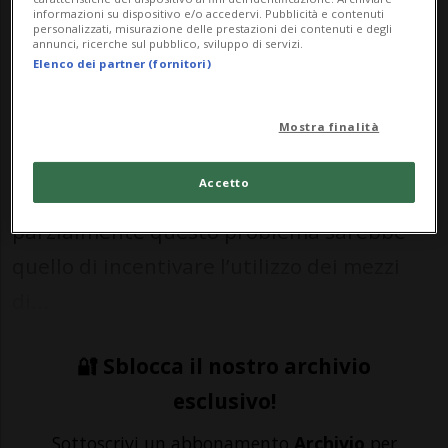
informazioni su dispositivo e/o accedervi. Pubblicità e contenuti
07 apr 2024 - 14:25
personalizzati, misurazione delle prestazioni dei contenuti e degli
annunci, ricerche sul pubblico, sviluppo di servizi.
Elenco dei partner (fornitori)
Uno dei problemi di Lugano è certamente
quello del traffico, che è davvero troppo
Mostra finalità
intenso e causa disagi di diverso tipo ai
Accetto
cittadini. Un modo per risolvere almeno
parzialmente questo problema sarebbe
quello di incentivare l’utilizzo dei mezzi
di...
🔐 Sblocca il nostro archivio
esclusivo!
Sottoscrivi un abbonamento
Archivio
per