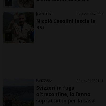
CANTONE
2 gior
167
393
Nicolò Casolini lascia la
RSI
SVIZZERA
2 gior
106
143
Svizzeri in fuga
oltreconfine, lo fanno
soprattutto per la casa