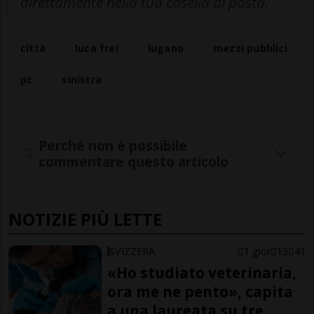
direttamente nella tua casella di posta.
città
luca frei
lugano
mezzi pubblici
pc
sinistra
Perché non è possibile
commentare questo articolo
NOTIZIE PIÙ LETTE
SVIZZERA
1 gior
13
41
«Ho studiato veterinaria,
ora me ne pento», capita
a una laureata su tre