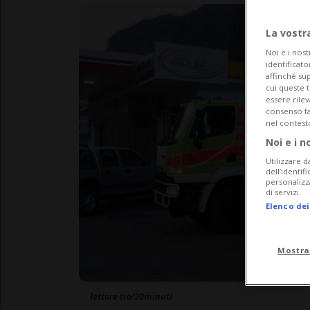
La vostr
Noi e i nost
identificato
affinché sup
cui queste 
essere rile
consenso fac
nel contest
Noi e i n
Utilizzare d
dell’identif
personalizz
di servizi.
Elenco dei
Mostra
lettore tio/20minuti