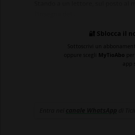
Stando a un lettore, sul posto al 
l'insegna del ...
🔐 Sblocca il n
Sottoscrivi un abbonamen
oppure scegli
MyTioAbo
per 
app 
Entra nel
canale WhatsApp
di Tic