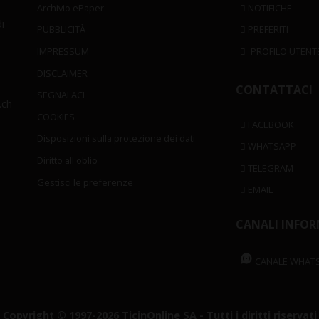
Archivio ePaper
NOTIFICHE
i
PUBBLICITÀ
PREFERITI
IMPRESSUM
PROFILO UTENT
DISCLAIMER
CONTATTACI
SEGNALACI
.ch
COOKIES
FACEBOOK
Disposizioni sulla protezione dei dati
WHATSAPP
Diritto all'oblio
TELEGRAM
Gestisci le preferenze
EMAIL
CANALI INFOR
CANALE WHAT
Copyright © 1997-2026 TicinOnline SA - Tutti i diritti riservati