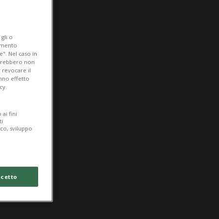
gli o
iamento
e". Nel caso in
potrebbero non
 revocare il
anno effetto
cy.
ai fini
ti
ico, sviluppo
cetto