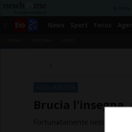
Affitta
News
Sport
Focus
Age
TICINO
SVIZZERA
SPORT
ACQUAROSSA
Brucia l'insegna,
Fortunatamente nessuno ha ri