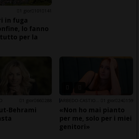
1 gior
101
141
i in fuga
onfine, lo fanno
tutto per la
NO
1 gior
66
288
ARBEDO-CASTIONE
1 gior
24
159
ut-Behrami
«Non ho mai pianto
asta
per me, solo per i miei
genitori»