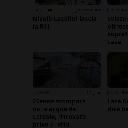
CANTONE
1 gior
153
381
SVIZZERA
Nicolò Casolini lascia
Svizzer
la RSI
oltrec
soprat
casa
LUGANO
1 gior
SCI ALPI
25enne scompare
Lara G
nelle acque del
dice b
Ceresio, ritrovato
privo di vita