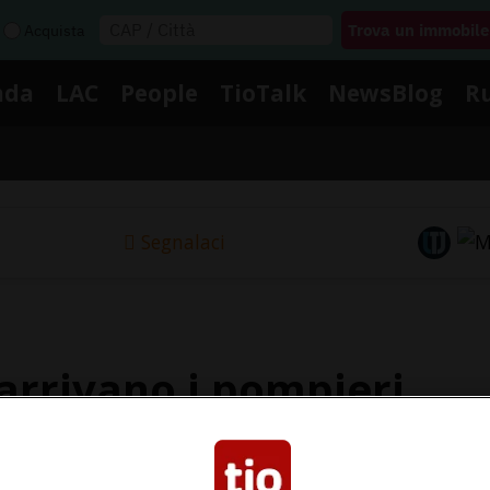
Acquista
nda
LAC
People
TioTalk
NewsBlog
R
Segnalaci
 arrivano i pompieri
portato ferite.