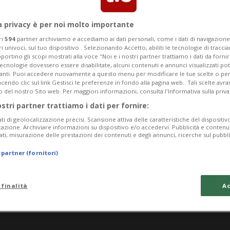
a privacy è per noi molto importante
ri
594
partner archiviamo e accediamo ai dati personali, come i dati di navigazione 
ri univoci, sul tuo dispositivo . Selezionando Accetto, abiliti le tecnologie di tracc
portino gli scopi mostrati alla voce "Noi e i nostri partner trattiamo i dati da fornir
tecnologie dovessero essere disabilitate, alcuni contenuti e annunci visualizzati 
vanti. Puoi accedere nuovamente a questo menu per modificare le tue scelte o per
endo clic sul link Gestisci le preferenze in fondo alla pagina web.. Tali scelte avr
o del nostro Sito web. Per maggiori informazioni, consulta l'Informativa sulla priva
ostri partner trattiamo i dati per fornire:
ati di geolocalizzazione precisi. Scansione attiva delle caratteristiche del dispositivo 
icazione. Archiviare informazioni su dispositivo e/o accedervi. Pubblicità e contenu
ati, misurazione delle prestazioni dei contenuti e degli annunci, ricerche sul pubbl
 partner (fornitori)
 finalità
Ac