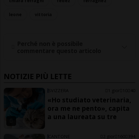
chiara ferragni
fedez
ferragnez
leone
vittoria
Perché non è possibile
commentare questo articolo
NOTIZIE PIÙ LETTE
SVIZZERA
1 gior
10
40
«Ho studiato veterinaria,
ora me ne pento», capita
a una laureata su tre
CANTONE
2 gior
160
394