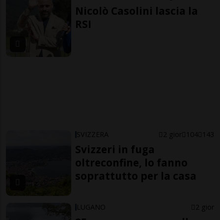
Nicolò Casolini lascia la
RSI
SVIZZERA
2 gior
104
143
Svizzeri in fuga
oltreconfine, lo fanno
soprattutto per la casa
LUGANO
2 gior