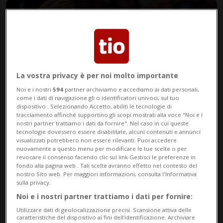
La vostra privacy è per noi molto importante
Noi e i nostri
594
partner archiviamo e accediamo ai dati personali,
come i dati di navigazione gli o identificatori univoci, sul tuo
dispositivo . Selezionando Accetto, abiliti le tecnologie di
tracciamento affinché supportino gli scopi mostrati alla voce "Noi e i
Depositphotos (tanka_v)
nostri partner trattiamo i dati da fornire". Nel caso in cui queste
tecnologie dovessero essere disabilitate, alcuni contenuti e annunci
visualizzati potrebbero non essere rilevanti. Puoi accedere
nuovamente a questo menu per modificare le tue scelte o per
di Redazione
revocare il consenso facendo clic sul link Gestisci le preferenze in
fondo alla pagina web.. Tali scelte avranno effetto nel contesto del
nostro Sito web. Per maggiori informazioni, consulta l'Informativa
sulla privacy.
Noi e i nostri partner trattiamo i dati per fornire:
Utilizzare dati di geolocalizzazione precisi. Scansione attiva delle
caratteristiche del dispositivo ai fini dell’identificazione. Archiviare
16 apr 2021 - 09:30