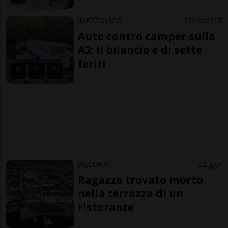
MEZZOVICO
22 ore
17
Auto contro camper sulla
A2: il bilancio è di sette
feriti
ASCONA
2 gior
Ragazzo trovato morto
nella terrazza di un
ristorante