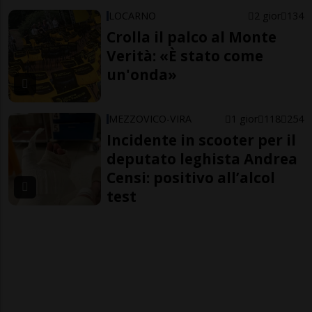
LOCARNO
2 gior
134
Crolla il palco al Monte
Verità: «È stato come
un'onda»
MEZZOVICO-VIRA
1 gior
118
254
Incidente in scooter per il
deputato leghista Andrea
Censi: positivo all’alcol
test