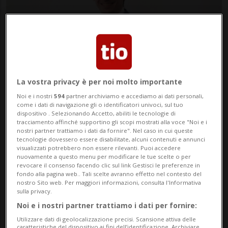
La vostra privacy è per noi molto importante
Massimiliano Ay
Noi e i nostri
594
partner archiviamo e accediamo ai dati personali,
Fonte MASSIMILIANO AY
come i dati di navigazione gli o identificatori univoci, sul tuo
dispositivo . Selezionando Accetto, abiliti le tecnologie di
tracciamento affinché supportino gli scopi mostrati alla voce "Noi e i
nostri partner trattiamo i dati da fornire". Nel caso in cui queste
elaborata da Redazione
tecnologie dovessero essere disabilitate, alcuni contenuti e annunci
visualizzati potrebbero non essere rilevanti. Puoi accedere
nuovamente a questo menu per modificare le tue scelte o per
revocare il consenso facendo clic sul link Gestisci le preferenze in
fondo alla pagina web.. Tali scelte avranno effetto nel contesto del
nostro Sito web. Per maggiori informazioni, consulta l'Informativa
sulla privacy.
05 apr 2024 - 12:39
Noi e i nostri partner trattiamo i dati per fornire:
Utilizzare dati di geolocalizzazione precisi. Scansione attiva delle
caratteristiche del dispositivo ai fini dell’identificazione. Archiviare