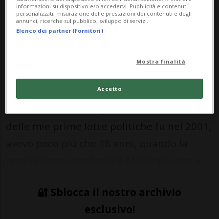
informazioni su dispositivo e/o accedervi. Pubblicità e contenuti
personalizzati, misurazione delle prestazioni dei contenuti e degli
annunci, ricerche sul pubblico, sviluppo di servizi.
Elenco dei partner (fornitori)
Mostra finalità
BELLINZONA - Bellinzona ha una storia
Accetto
importante di battaglie a favore dei servizi
pubblici e contro le privatizzazioni. Una
delle mie prime lotte politiche fu nel 2001,
avevo poco più che 18 anni, quando la
popolazione sconfessò il Municipio che v...
🔐 Sblocca il nostro archivio
esclusivo!