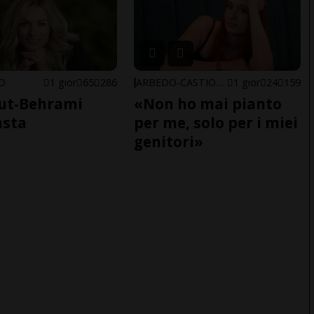
NO
1 gior
65
286
ARBEDO-CASTIONE
1 gior
24
159
ut-Behrami
«Non ho mai pianto
asta
per me, solo per i miei
genitori»