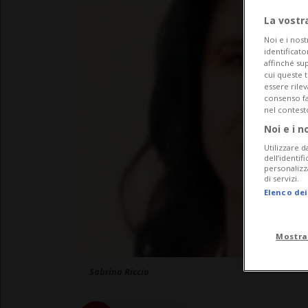
La vostr
Noi e i nost
identificato
affinché sup
cui queste 
essere rile
consenso fac
nel contest
Noi e i n
Utilizzare d
dell’identif
personalizz
di servizi.
Elenco dei
Mostra
Sabrina Riccio