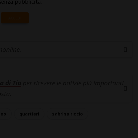
senza pubblicità.
ACCEDI
inonline.
a di Tio
per ricevere le notizie più importanti
osta.
ano
quartieri
sabrina riccio