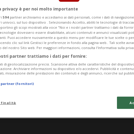
a privacy è per noi molto importante
ri
594
partner archiviamo e accediamo ai dati personali, come i dati di navigazione 
ri univoci, sul tuo dispositivo . Selezionando Accetto, abiliti le tecnologie di tracc
portino gli scopi mostrati alla voce "Noi e i nostri partner trattiamo i dati da fornir
tecnologie dovessero essere disabilitate, alcuni contenuti e annunci visualizzati 
vanti. Puoi accedere nuovamente a questo menu per modificare le tue scelte o per
endo clic sul link Gestisci le preferenze in fondo alla pagina web.. Tali scelte avr
o del nostro Sito web. Per maggiori informazioni, consulta l'Informativa sulla priva
ostri partner trattiamo i dati per fornire:
ati di geolocalizzazione precisi. Scansione attiva delle caratteristiche del dispositivo 
icazione. Archiviare informazioni su dispositivo e/o accedervi. Pubblicità e contenu
ati, misurazione delle prestazioni dei contenuti e degli annunci, ricerche sul pubbl
 partner (fornitori)
 finalità
Ac