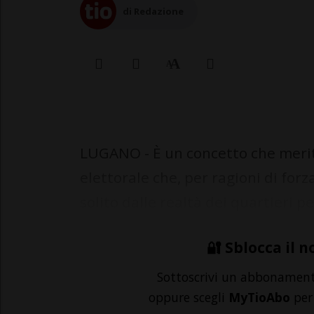
di Redazione
LUGANO - È un concetto che merit
elettorale che, per ragioni di for
solito dalle realtà dei quartieri per
🔐 Sblocca il n
Sottoscrivi un abbonamen
oppure scegli
MyTioAbo
per 