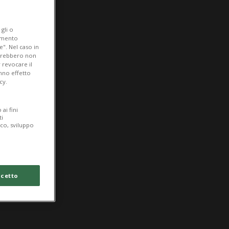
gli o
iamento
e". Nel caso in
potrebbero non
 revocare il
anno effetto
cy.
ai fini
ti
ico, sviluppo
cetto