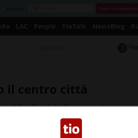
Acquista
nda
LAC
People
TioTalk
NewsBlog
R
Segnalaci
 il centro città
ero 18 al Consiglio Comunale, Lista