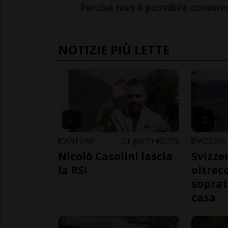
Perché non è possibile commen
NOTIZIE PIÙ LETTE
CANTONE
1 gior
146
379
SVIZZERA
Nicolò Casolini lascia
Svizzer
la RSI
oltrec
soprat
casa