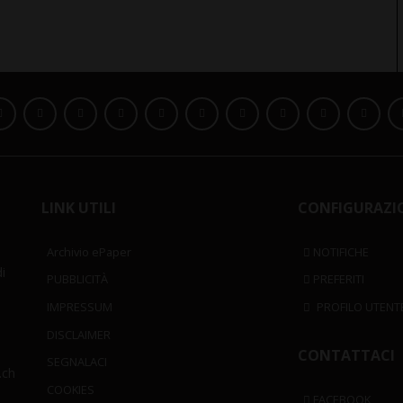
LINK UTILI
CONFIGURAZI
Archivio ePaper
NOTIFICHE
i
PUBBLICITÀ
PREFERITI
IMPRESSUM
PROFILO UTENT
DISCLAIMER
CONTATTACI
SEGNALACI
.ch
COOKIES
FACEBOOK