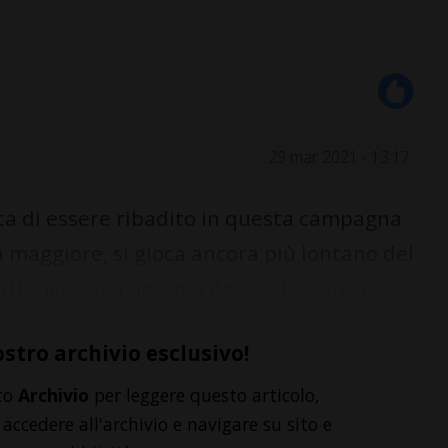
29 mar 2021 - 13:17
a di essere ribadito in questa campagna
za maggiore, si gioca ancora più lontano del
iferici. Quartieri periferici che sono i ...
ostro archivio esclusivo!
to
Archivio
per leggere questo articolo,
accedere all'archivio e navigare su sito e