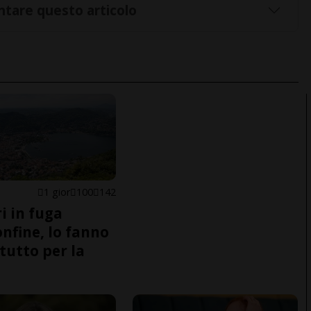
tare questo articolo
1 gior
100
142
i in fuga
onfine, lo fanno
tutto per la