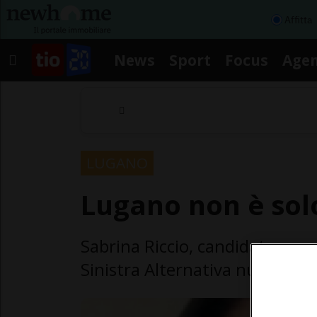
Affitta
News
Sport
Focus
Age
LUGANO
Lugano non è solo
Sabrina Riccio, candidata num
Sinistra Alternativa numero 3