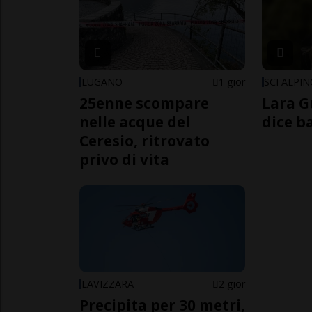
LUGANO
1 gior
SCI ALPI
25enne scompare
Lara G
nelle acque del
dice b
Ceresio, ritrovato
privo di vita
LAVIZZARA
2 gior
Precipita per 30 metri,