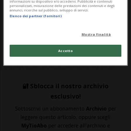
informazioni su dispositivo e/o accedervi. Pubblicità e contenuti
personalizzati, misurazione delle prestazioni dei contenuti e degli
annunci, ricerche sul pubblico, sviluppo di servizi.
BELLINZONA - L’assemblea online dei Verdi
Elenco dei partner (fornitori)
di Bellinzona ha approvato ieri sera la lista
Mostra finalità
delle candidate e dei candidati verdi che
andranno a comporre la lista unitaria
Accetto
Verdi, FA, MPS, POP, indipendenti per
Municipio e Consiglio comunale alle pr...
🔐 Sblocca il nostro archivio
esclusivo!
Sottoscrivi un abbonamento
Archivio
per
leggere questo articolo, oppure scegli
MyTioAbo
per accedere all'archivio e