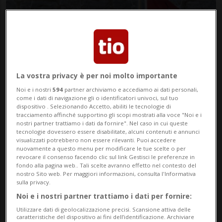
La vostra privacy è per noi molto importante
Noi e i nostri
594
partner archiviamo e accediamo ai dati personali,
come i dati di navigazione gli o identificatori univoci, sul tuo
dispositivo . Selezionando Accetto, abiliti le tecnologie di
tracciamento affinché supportino gli scopi mostrati alla voce "Noi e i
TiPress - foto d'archivio
nostri partner trattiamo i dati da fornire". Nel caso in cui queste
tecnologie dovessero essere disabilitate, alcuni contenuti e annunci
visualizzati potrebbero non essere rilevanti. Puoi accedere
nuovamente a questo menu per modificare le tue scelte o per
di Redazione
revocare il consenso facendo clic sul link Gestisci le preferenze in
fondo alla pagina web.. Tali scelte avranno effetto nel contesto del
nostro Sito web. Per maggiori informazioni, consulta l'Informativa
sulla privacy.
Noi e i nostri partner trattiamo i dati per fornire:
Utilizzare dati di geolocalizzazione precisi. Scansione attiva delle
caratteristiche del dispositivo ai fini dell’identificazione. Archiviare
04 feb 2021 - 16:25