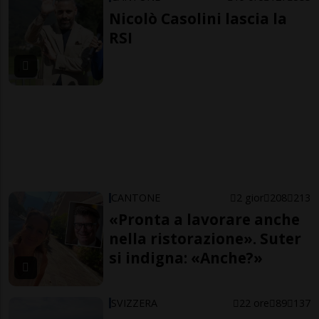
Nicolò Casolini lascia la
RSI
CANTONE
2 gior
208
213
«Pronta a lavorare anche
nella ristorazione». Suter
si indigna: «Anche?»
SVIZZERA
22 ore
89
137