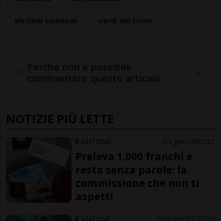
elezioni comunali
verdi del ticino
Perché non è possibile
commentare questo articolo
NOTIZIE PIÙ LETTE
CANTONE
3 gior
47
121
Preleva 1.000 franchi e
resta senza parole: la
commissione che non ti
aspetti
CANTONE
19 ore
127
355