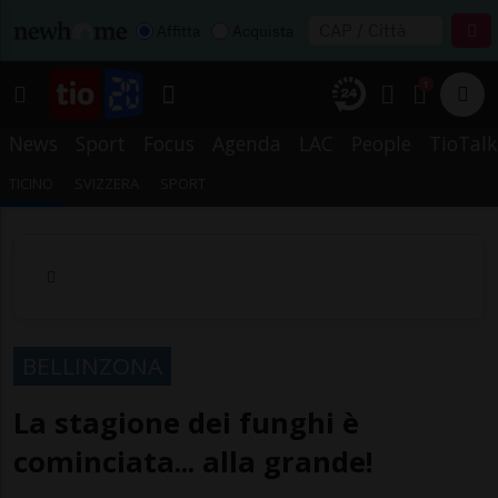
Affitta
Acquista
1
News
Sport
Focus
Agenda
LAC
People
TioTalk
TICINO
SVIZZERA
SPORT
BELLINZONA
La stagione dei funghi è
cominciata... alla grande!