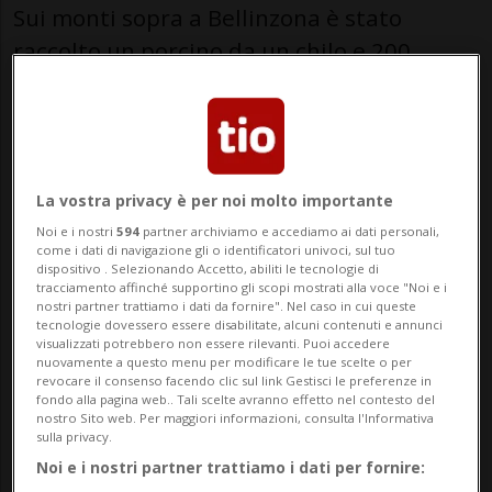
Sui monti sopra a Bellinzona è stato
raccolto un porcino da un chilo e 200
grammi.
La vostra privacy è per noi molto importante
Noi e i nostri
594
partner archiviamo e accediamo ai dati personali,
come i dati di navigazione gli o identificatori univoci, sul tuo
dispositivo . Selezionando Accetto, abiliti le tecnologie di
tracciamento affinché supportino gli scopi mostrati alla voce "Noi e i
nostri partner trattiamo i dati da fornire". Nel caso in cui queste
tecnologie dovessero essere disabilitate, alcuni contenuti e annunci
visualizzati potrebbero non essere rilevanti. Puoi accedere
nuovamente a questo menu per modificare le tue scelte o per
revocare il consenso facendo clic sul link Gestisci le preferenze in
lettore tio.ch/20minuti
fondo alla pagina web.. Tali scelte avranno effetto nel contesto del
nostro Sito web. Per maggiori informazioni, consulta l'Informativa
sulla privacy.
di Giorgio Doninelli
Noi e i nostri partner trattiamo i dati per fornire:
Giornalista