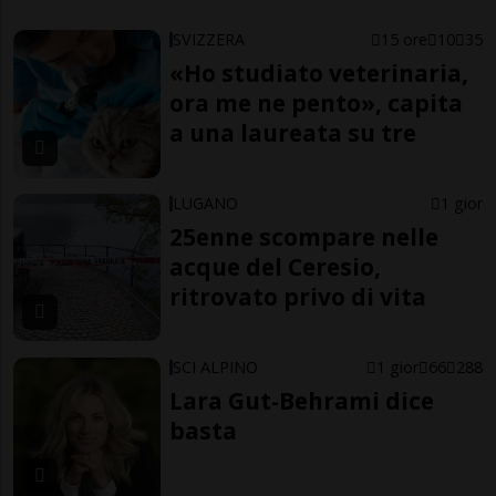
SVIZZERA
15 ore
10
35
«Ho studiato veterinaria,
ora me ne pento», capita
a una laureata su tre
LUGANO
1 gior
25enne scompare nelle
acque del Ceresio,
ritrovato privo di vita
SCI ALPINO
1 gior
66
288
Lara Gut-Behrami dice
basta