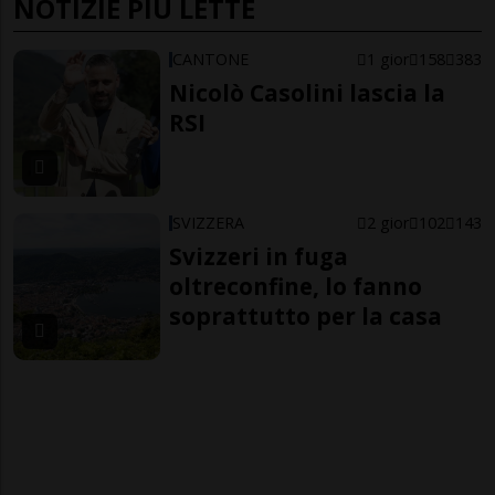
NOTIZIE PIÙ LETTE
CANTONE
1 gior
158
383
Nicolò Casolini lascia la
RSI
SVIZZERA
2 gior
102
143
Svizzeri in fuga
oltreconfine, lo fanno
soprattutto per la casa