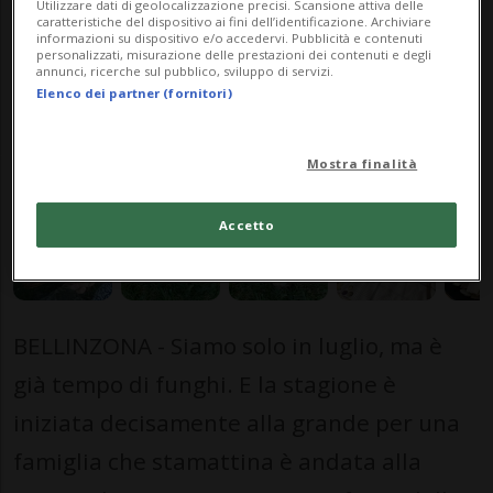
Utilizzare dati di geolocalizzazione precisi. Scansione attiva delle
caratteristiche del dispositivo ai fini dell’identificazione. Archiviare
informazioni su dispositivo e/o accedervi. Pubblicità e contenuti
personalizzati, misurazione delle prestazioni dei contenuti e degli
annunci, ricerche sul pubblico, sviluppo di servizi.
Elenco dei partner (fornitori)
23 lug 2021 - 12:15
Aggiornamento 15:37
Mostra finalità
Accetto
BELLINZONA - Siamo solo in luglio, ma è
già tempo di funghi. E la stagione è
iniziata decisamente alla grande per una
famiglia che stamattina è andata alla