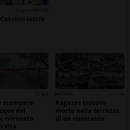
E
2 gior
160
393
Casolini lascia
2 gior
ASCONA
11 ore
e scompare
Ragazzo trovato
acque del
morto nella terrazza
o, ritrovato
di un ristorante
i vita