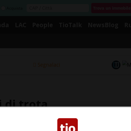
Acquista
nda
LAC
People
TioTalk
NewsBlog
R
Segnalaci
 di trota
ssionato a Vico Morcote