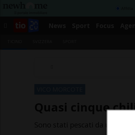
Affitta
News
Sport
Focus
Age
TICINO
SVIZZERA
SPORT
VICO MORCOTE
Quasi cinque chili
Sono stati pescati da un appa