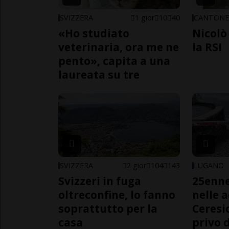
SVIZZERA
1 gior
10
40
CANTON
«Ho studiato
Nicolò 
veterinaria, ora me ne
la RSI
pento», capita a una
laureata su tre
SVIZZERA
2 gior
104
143
LUGANO
Svizzeri in fuga
25enn
oltreconfine, lo fanno
nelle 
soprattutto per la
Ceresi
casa
privo d