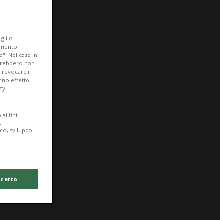
gli o
iamento
e". Nel caso in
potrebbero non
 revocare il
anno effetto
cy.
ai fini
ti
ico, sviluppo
cetto