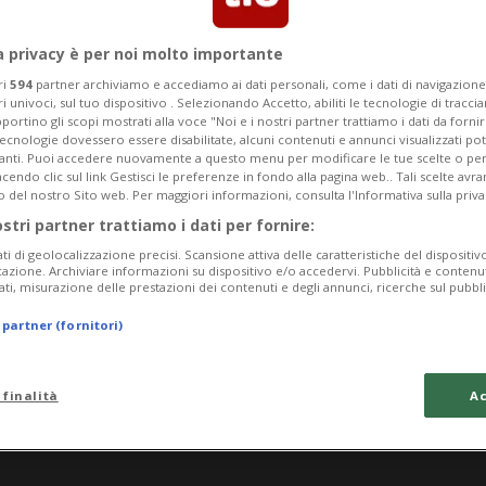
a privacy è per noi molto importante
ri
594
partner archiviamo e accediamo ai dati personali, come i dati di navigazione 
ri univoci, sul tuo dispositivo . Selezionando Accetto, abiliti le tecnologie di tracc
portino gli scopi mostrati alla voce "Noi e i nostri partner trattiamo i dati da fornir
tecnologie dovessero essere disabilitate, alcuni contenuti e annunci visualizzati 
vanti. Puoi accedere nuovamente a questo menu per modificare le tue scelte o per
endo clic sul link Gestisci le preferenze in fondo alla pagina web.. Tali scelte avr
o del nostro Sito web. Per maggiori informazioni, consulta l'Informativa sulla priva
ostri partner trattiamo i dati per fornire:
ati di geolocalizzazione precisi. Scansione attiva delle caratteristiche del dispositivo 
icazione. Archiviare informazioni su dispositivo e/o accedervi. Pubblicità e contenu
ati, misurazione delle prestazioni dei contenuti e degli annunci, ricerche sul pubbl
 partner (fornitori)
 finalità
Ac