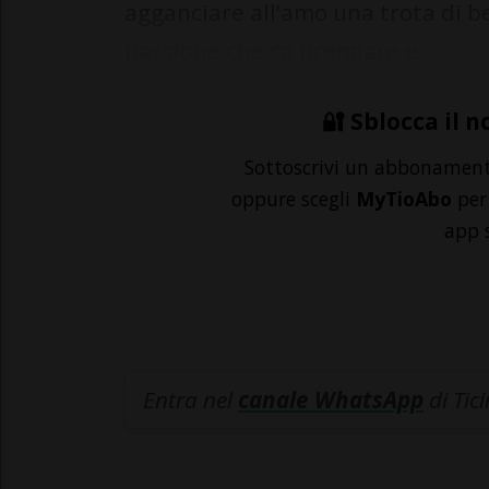
agganciare all’amo una trota di b
passione che sa premiare e...
🔐 Sblocca il n
Sottoscrivi un abbonamen
oppure scegli
MyTioAbo
per 
app 
Entra nel
canale WhatsApp
di Tic