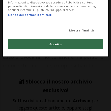
informazioni su dispositivo e/o accedervi. Pubblicità e contenuti
personalizzati, misurazione delle prestazioni dei contenuti e degli
21 mar 2021 - 09:08
annunci, ricerche sul pubblico, sviluppo di servizi.
Elenco dei partner (fornitori)
BELLINZONA - Molte guerre caratterizzano
la nostra vita di gruppo e individuale,
Mostra finalità
tutte crudeli, inutili e assurde. La più
Accetto
crudele: il vero e proprio conflitto armato.
Esso provoca la morte, anche fra persone
innocenti e innocue, compresi bambi...
🔐 Sblocca il nostro archivio
esclusivo!
Sottoscrivi un abbonamento
Archivio
per
leggere questo articolo, oppure scegli