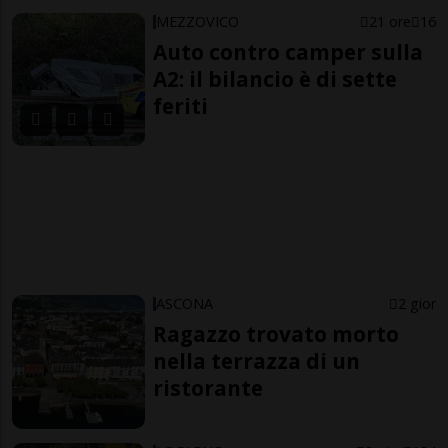
MEZZOVICO
21 ore
16
Auto contro camper sulla
A2: il bilancio è di sette
feriti
ASCONA
2 gior
Ragazzo trovato morto
nella terrazza di un
ristorante