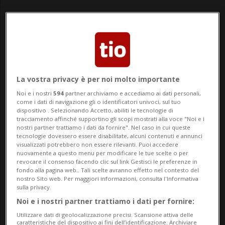
La vostra privacy è per noi molto importante
Noi e i nostri
594
partner archiviamo e accediamo ai dati personali,
come i dati di navigazione gli o identificatori univoci, sul tuo
dispositivo . Selezionando Accetto, abiliti le tecnologie di
tracciamento affinché supportino gli scopi mostrati alla voce "Noi e i
nostri partner trattiamo i dati da fornire". Nel caso in cui queste
Agnese Strozzega
tecnologie dovessero essere disabilitate, alcuni contenuti e annunci
visualizzati potrebbero non essere rilevanti. Puoi accedere
nuovamente a questo menu per modificare le tue scelte o per
revocare il consenso facendo clic sul link Gestisci le preferenze in
fondo alla pagina web.. Tali scelte avranno effetto nel contesto del
di Redazione
nostro Sito web. Per maggiori informazioni, consulta l'Informativa
sulla privacy.
Noi e i nostri partner trattiamo i dati per fornire:
Utilizzare dati di geolocalizzazione precisi. Scansione attiva delle
caratteristiche del dispositivo ai fini dell’identificazione. Archiviare