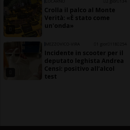
LOCARNO
2 gior
134
Crolla il palco al Monte
Verità: «È stato come
un'onda»
MEZZOVICO-VIRA
1 gior
118
254
Incidente in scooter per il
deputato leghista Andrea
Censi: positivo all’alcol
test