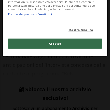
informazioni su dispositivo e/o accedervi. Pubblicità e contenuti
personalizzati, misurazione delle prestazioni dei contenuti e degli
annunci, ricerche sul pubblico, sviluppo di servizi.
Elenco dei partner (fornitori)
12 giu 2021 - 11:00
ROMA - Anna Tatangelo continua a
Mostra finalità
togliersi sassolini dalle scarpe dopo la fine
Accetto
della sua relazione con Gigi D’Alessio. Il
settimanale Oggi ha riportato alcune
anticipazioni dell’intervista concessa dalla
cantante al programma “Belve...
🔐 Sblocca il nostro archivio
esclusivo!
Sottoscrivi un abbonamento
Archivio
per