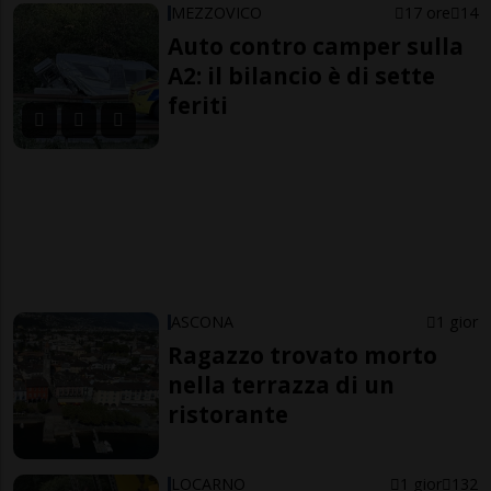
MEZZOVICO
17 ore
14
Auto contro camper sulla
A2: il bilancio è di sette
feriti
ASCONA
1 gior
Ragazzo trovato morto
nella terrazza di un
ristorante
LOCARNO
1 gior
132