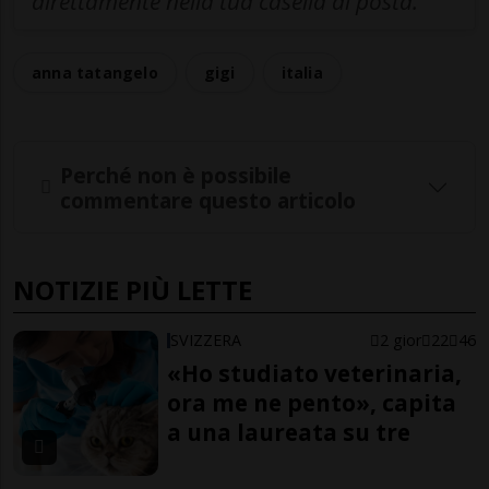
direttamente nella tua casella di posta.
anna tatangelo
gigi
italia
Perché non è possibile
commentare questo articolo
NOTIZIE PIÙ LETTE
SVIZZERA
2 gior
22
46
«Ho studiato veterinaria,
ora me ne pento», capita
a una laureata su tre