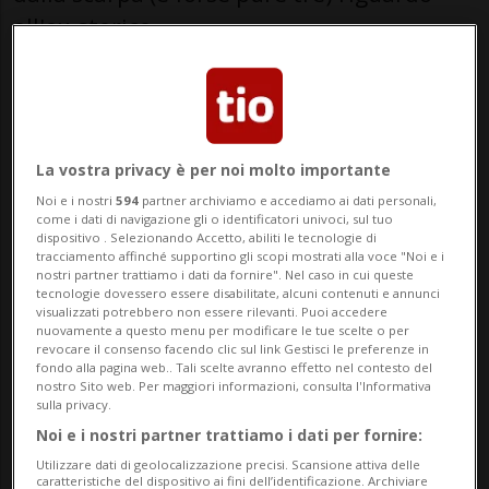
all'ex-storico
La vostra privacy è per noi molto importante
Noi e i nostri
594
partner archiviamo e accediamo ai dati personali,
come i dati di navigazione gli o identificatori univoci, sul tuo
dispositivo . Selezionando Accetto, abiliti le tecnologie di
tracciamento affinché supportino gli scopi mostrati alla voce "Noi e i
nostri partner trattiamo i dati da fornire". Nel caso in cui queste
tecnologie dovessero essere disabilitate, alcuni contenuti e annunci
visualizzati potrebbero non essere rilevanti. Puoi accedere
nuovamente a questo menu per modificare le tue scelte o per
Deposit
revocare il consenso facendo clic sul link Gestisci le preferenze in
fondo alla pagina web.. Tali scelte avranno effetto nel contesto del
nostro Sito web. Per maggiori informazioni, consulta l'Informativa
sulla privacy.
di Redazione
Noi e i nostri partner trattiamo i dati per fornire:
Utilizzare dati di geolocalizzazione precisi. Scansione attiva delle
caratteristiche del dispositivo ai fini dell’identificazione. Archiviare