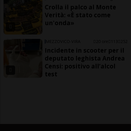
Crolla il palco al Monte
Verità: «È stato come
un'onda»
MEZZOVICO-VIRA
20 ore
113
252
Incidente in scooter per il
deputato leghista Andrea
Censi: positivo all’alcol
test