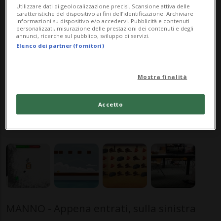
Utilizzare dati di geolocalizzazione precisi. Scansione attiva delle
caratteristiche del dispositivo ai fini dell’identificazione. Archiviare
informazioni su dispositivo e/o accedervi. Pubblicità e contenuti
di ZAF
personalizzati, misurazione delle prestazioni dei contenuti e degli
annunci, ricerche sul pubblico, sviluppo di servizi.
Elenco dei partner (fornitori)
Mostra finalità
23 gen 2017 - 06:00
Accetto
Aggiornamento 24 gen 2017 - 10:39
MANNO - Appena entrati, sulla sinistra