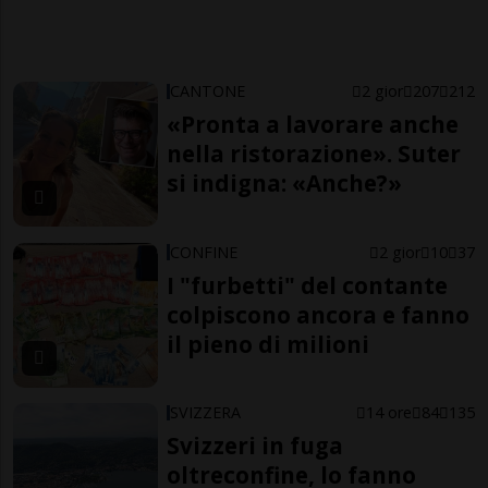
CANTONE
2 gior
207
212
«Pronta a lavorare anche
nella ristorazione». Suter
si indigna: «Anche?»
CONFINE
2 gior
10
37
I "furbetti" del contante
colpiscono ancora e fanno
il pieno di milioni
SVIZZERA
14 ore
84
135
Svizzeri in fuga
oltreconfine, lo fanno