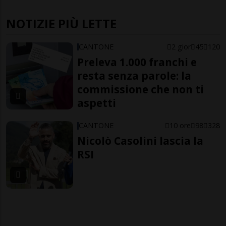
NOTIZIE PIÙ LETTE
CANTONE
2 gior
45
120
Preleva 1.000 franchi e
resta senza parole: la
commissione che non ti
aspetti
CANTONE
10 ore
98
328
Nicolò Casolini lascia la
RSI