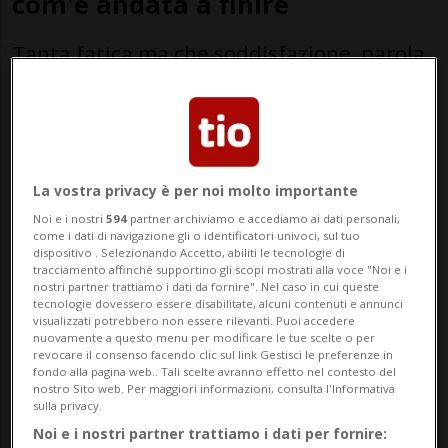
com'è andata a finire
Tanta fatica ma che soddisfazione, parola
dei (numerosi) partecipanti alla prima
Global Game Jam ticinese: «Farne un
lavoro? Sarebbe un sogno»
La vostra privacy è per noi molto importante
Noi e i nostri
594
partner archiviamo e accediamo ai dati personali,
come i dati di navigazione gli o identificatori univoci, sul tuo
dispositivo . Selezionando Accetto, abiliti le tecnologie di
tracciamento affinché supportino gli scopi mostrati alla voce "Noi e i
nostri partner trattiamo i dati da fornire". Nel caso in cui queste
tecnologie dovessero essere disabilitate, alcuni contenuti e annunci
visualizzati potrebbero non essere rilevanti. Puoi accedere
nuovamente a questo menu per modificare le tue scelte o per
revocare il consenso facendo clic sul link Gestisci le preferenze in
fondo alla pagina web.. Tali scelte avranno effetto nel contesto del
nostro Sito web. Per maggiori informazioni, consulta l'Informativa
sulla privacy.
Global Game Jam
Noi e i nostri partner trattiamo i dati per fornire: