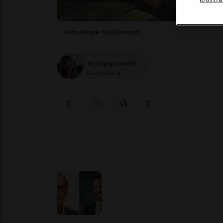
Foto lettore Tio/20minuti
di Jenny Covelli
Giornalista