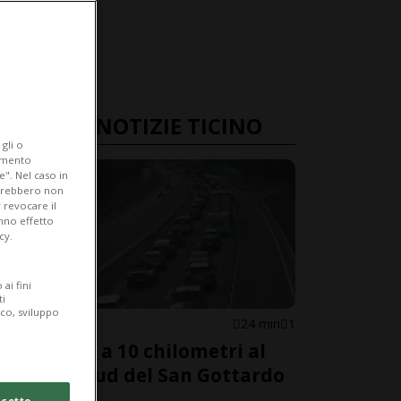
ULTIME NOTIZIE TICINO
gli o
iamento
e". Nel caso in
potrebbero non
 revocare il
anno effetto
cy.
ai fini
ti
ico, sviluppo
AIROLO
24 min
1
Code fino a 10 chilometri al
portale sud del San Gottardo
cetto