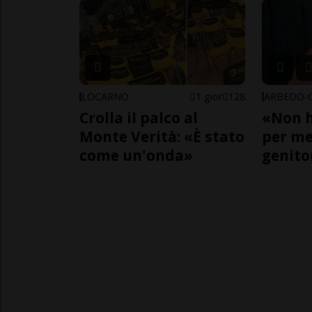
LOCARNO
1 gior
128
Crolla il palco al
«Non h
Monte Verità: «È stato
per me,
come un'onda»
genito