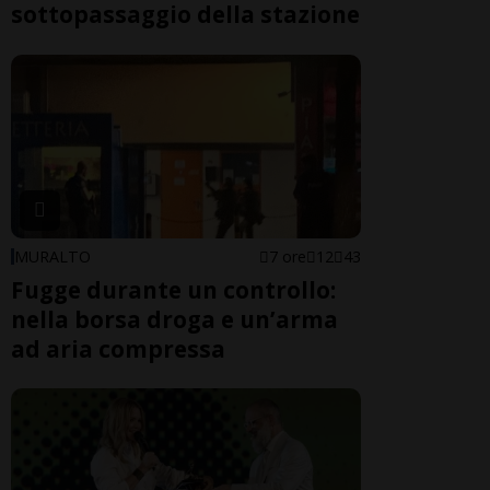
sottopassaggio della stazione
MURALTO
7 ore
12
43
Fugge durante un controllo:
nella borsa droga e un’arma
ad aria compressa