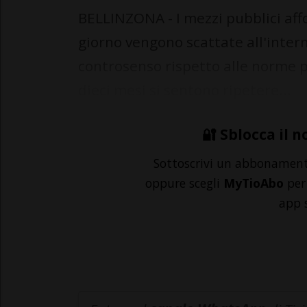
BELLINZONA - I mezzi pubblici aff
giorno vengono scattate all'intern
controsenso rispetto alle norme 
dieci mesi si sentono ripetere...
🔐 Sblocca il n
Sottoscrivi un abbonamen
oppure scegli
MyTioAbo
per 
app 