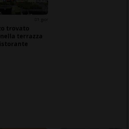
1 gior
o trovato
nella terrazza
ristorante