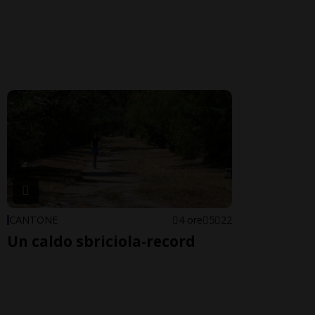
CANTONE
4 ore
5
22
Un caldo sbriciola-record