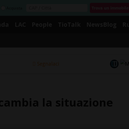
Acquista
nda
LAC
People
TioTalk
NewsBlog
R
Segnalaci
 cambia la situazione