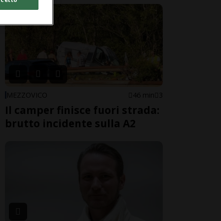
MEZZOVICO
46 min
3
Il camper finisce fuori strada:
brutto incidente sulla A2