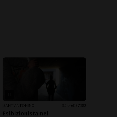
SANT'ANTONINO
5 ore
37
82
Esibizionista nel