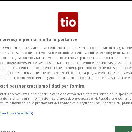
 di Stato: «Perché non fa qualcosa
intervenire?»
a privacy è per noi molto importante
ri
594
partner archiviamo e accediamo ai dati personali, come i dati di navigazione 
ri univoci, sul tuo dispositivo . Selezionando Accetto, abiliti le tecnologie di tracc
portino gli scopi mostrati alla voce "Noi e i nostri partner trattiamo i dati da fornir
tecnologie dovessero essere disabilitate, alcuni contenuti e annunci visualizzati 
vanti. Puoi accedere nuovamente a questo menu per modificare le tue scelte o per
endo clic sul link Gestisci le preferenze in fondo alla pagina web.. Tali scelte avr
o del nostro Sito web. Per maggiori informazioni, consulta l'Informativa sulla priva
ostri partner trattiamo i dati per fornire:
ati di geolocalizzazione precisi. Scansione attiva delle caratteristiche del dispositivo 
icazione. Archiviare informazioni su dispositivo e/o accedervi. Pubblicità e contenu
ati, misurazione delle prestazioni dei contenuti e degli annunci, ricerche sul pubbl
 partner (fornitori)
 finalità
Ac