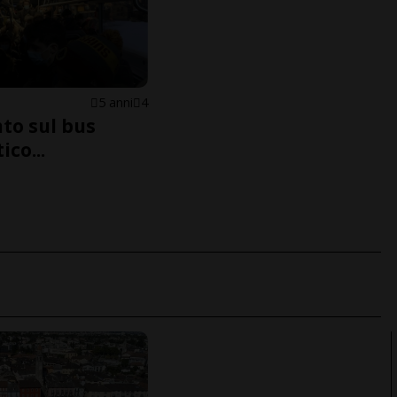
5 anni
4
nto sul bus
ico...