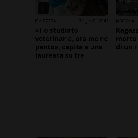
SVIZZERA
1 gior
19
42
ASCONA
«Ho studiato
Ragazz
veterinaria, ora me ne
morto 
pento», capita a una
di un 
laureata su tre