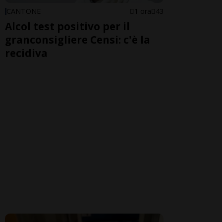
CANTONE
1 ora
43
Alcol test positivo per il
granconsigliere Censi: c'è la
recidiva