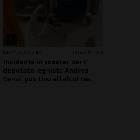
MEZZOVICO-VIRA
4 ore
81
225
Incidente in scooter per il
deputato leghista Andrea
Censi: positivo all’alcol test