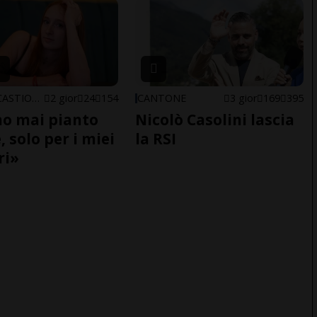
ARBEDO-CASTIONE
2 gior
24
154
CANTONE
3 gior
169
395
o mai pianto
Nicolò Casolini lascia
 solo per i miei
la RSI
ri»