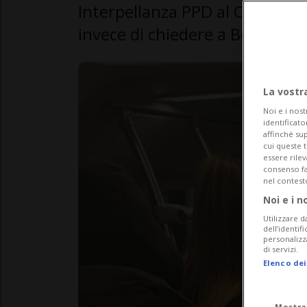
Interpellanza PPD al Consiglio
invece di chiedere a Berna di 
La vostr
Noi e i nost
identificato
affinché sup
cui queste 
essere rile
consenso fac
nel contest
Noi e i n
Utilizzare d
dell’identif
personalizz
di servizi.
Elenco dei
Mostra