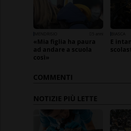
MENDRISIO
5 anni
BIASCA
«Mia figlia ha paura
E inta
ad andare a scuola
scolast
così»
COMMENTI
NOTIZIE PIÙ LETTE