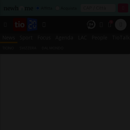
Affitta
Acquista
1
News
Sport
Focus
Agenda
LAC
People
TioTalk
TICINO
SVIZZERA
DAL MONDO