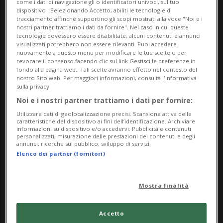
come i dati di navigazione gli o identificatori univoci, sul tuo
dispositivo . Selezionando Accetto, abiliti le tecnologie di
tracciamento affinché supportino gli scopi mostrati alla voce "Noi e i
nostri partner trattiamo i dati da fornire". Nel caso in cui queste
tecnologie dovessero essere disabilitate, alcuni contenuti e annunci
visualizzati potrebbero non essere rilevanti. Puoi accedere
nuovamente a questo menu per modificare le tue scelte o per
revocare il consenso facendo clic sul link Gestisci le preferenze in
fondo alla pagina web.. Tali scelte avranno effetto nel contesto del
nostro Sito web. Per maggiori informazioni, consulta l'Informativa
sulla privacy.
Noi e i nostri partner trattiamo i dati per fornire:
Utilizzare dati di geolocalizzazione precisi. Scansione attiva delle
caratteristiche del dispositivo ai fini dell’identificazione. Archiviare
BIASCA
4 anni
informazioni su dispositivo e/o accedervi. Pubblicità e contenuti
«A Biasca serve più
personalizzati, misurazione delle prestazioni dei contenuti e degli
annunci, ricerche sul pubblico, sviluppo di servizi.
fotovoltaico»
Elenco dei partner (fornitori)
Mostra finalità
Accetto