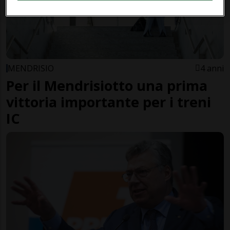
MENDRISIO
4 anni
Per il Mendrisiotto una prima
vittoria importante per i treni
IC