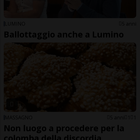
LUMINO
5 anni
Ballottaggio anche a Lumino
MASSAGNO
5 anni
1
1
Non luogo a procedere per la
colomba della discordia