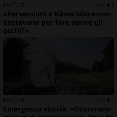
CANTONE
3 anni
2
«Perversioni e Kāma Sūtra non
bastavano per fare aprire gli
occhi?»
CANTONE
4 anni
1
Emergenza siccità: «Occorrono