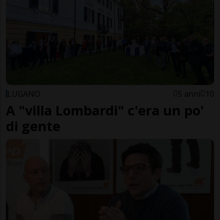
LUGANO
5 anni
10
A "villa Lombardi" c'era un po'
di gente