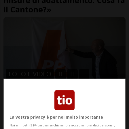
misure di adattamento. Cosa fa
il Cantone?»
FOTO E VIDEO
CANTONE
4 anni
11
Il PPD ha deciso: da oggi sarà "Il
Centro"
La vostra privacy è per noi molto importante
Noi e i nostri
594
partner archiviamo e accediamo ai dati personali,