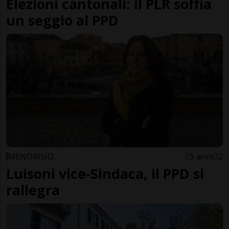
Elezioni cantonali: il PLR soffia
un seggio al PPD
MENDRISIO
5 anni
2
Luisoni vice-Sindaca, il PPD si
rallegra