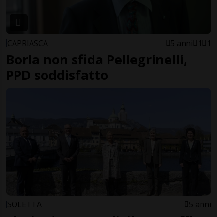
CAPRIASCA
5 anni
1
1
Borla non sfida Pellegrinelli,
PPD soddisfatto
SOLETTA
5 anni