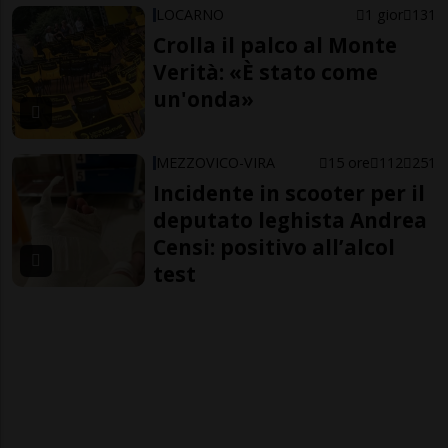
LOCARNO
1 gior
131
Crolla il palco al Monte
Verità: «È stato come
un'onda»
MEZZOVICO-VIRA
15 ore
112
251
Incidente in scooter per il
deputato leghista Andrea
Censi: positivo all’alcol
test