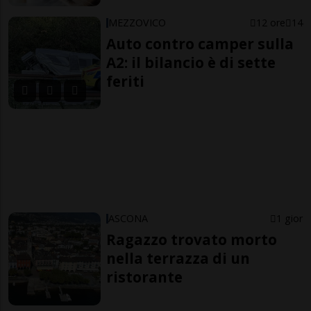
MEZZOVICO
12 ore
14
Auto contro camper sulla
A2: il bilancio è di sette
feriti
ASCONA
1 gior
Ragazzo trovato morto
nella terrazza di un
ristorante