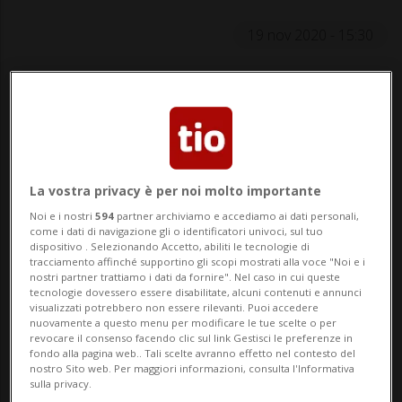
19 nov 2020 - 15:30
Dopo essere cascati nel tranello della
sinistra alcuni anni fa, eccoci nuovamente
di fronte ad un’iniziativa totalmente
ideologica che vuole renderci, ancora una
La vostra privacy è per noi molto importante
volta e a qualsiasi prezzo, i primi della
Noi e i nostri
594
partner archiviamo e accediamo ai dati personali,
come i dati di navigazione gli o identificatori univoci, sul tuo
classe. L’iniziativa «Per im...
dispositivo . Selezionando Accetto, abiliti le tecnologie di
tracciamento affinché supportino gli scopi mostrati alla voce "Noi e i
nostri partner trattiamo i dati da fornire". Nel caso in cui queste
tecnologie dovessero essere disabilitate, alcuni contenuti e annunci
🔐 Sblocca il nostro archivio
visualizzati potrebbero non essere rilevanti. Puoi accedere
nuovamente a questo menu per modificare le tue scelte o per
esclusivo!
revocare il consenso facendo clic sul link Gestisci le preferenze in
fondo alla pagina web.. Tali scelte avranno effetto nel contesto del
nostro Sito web. Per maggiori informazioni, consulta l'Informativa
Sottoscrivi un abbonamento
Archivio
per
sulla privacy.
leggere questo articolo, oppure scegli