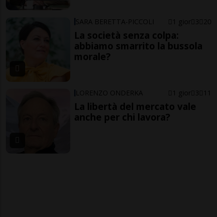
SARA BERETTA-PICCOLI
1 gior
3
20
La società senza colpa:
abbiamo smarrito la bussola
morale?
LORENZO ONDERKA
1 gior
3
11
La libertà del mercato vale
anche per chi lavora?