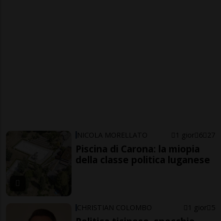
NICOLA MORELLATO
1 gior
6
27
Piscina di Carona: la miopia
della classe politica luganese
CHRISTIAN COLOMBO
1 gior
5