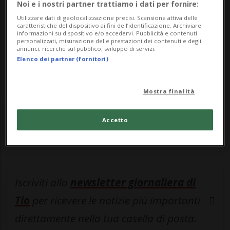
Noi e i nostri partner trattiamo i dati per fornire:
MyTioAbo
per accedere all'archivio e
Utilizzare dati di geolocalizzazione precisi. Scansione attiva delle
caratteristiche del dispositivo ai fini dell’identificazione. Archiviare
navigare su sito e app senza pubblicità.
informazioni su dispositivo e/o accedervi. Pubblicità e contenuti
personalizzati, misurazione delle prestazioni dei contenuti e degli
annunci, ricerche sul pubblico, sviluppo di servizi.
ACCEDI
Elenco dei partner (fornitori)
Mostra finalità
Entra nel
canale WhatsApp
di
Accetto
Ticinonline.
Iscriviti alla
newsletter giornaliera di
Tio
per ricevere le notizie più importanti
direttamente nella tua casella di posta.