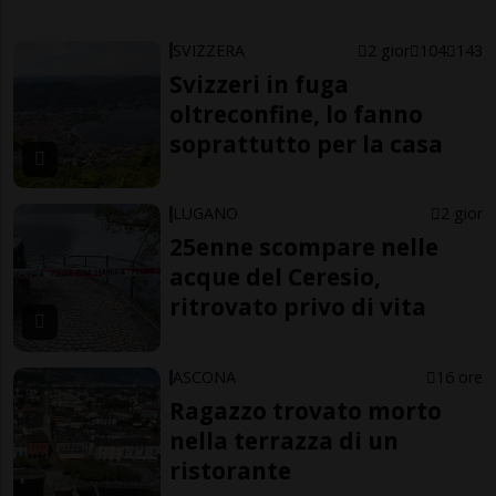
SVIZZERA
2 gior
104
143
Svizzeri in fuga
oltreconfine, lo fanno
soprattutto per la casa
LUGANO
2 gior
25enne scompare nelle
acque del Ceresio,
ritrovato privo di vita
ASCONA
16 ore
Ragazzo trovato morto
nella terrazza di un
ristorante