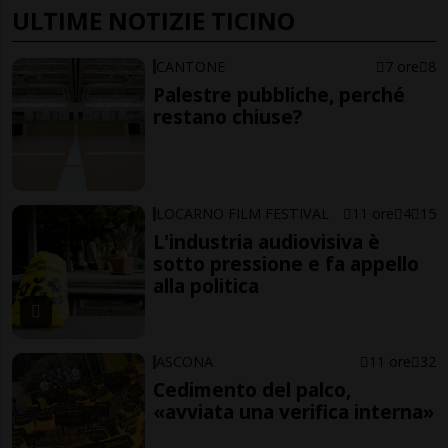
ULTIME NOTIZIE TICINO
CANTONE
7 ore
8
Palestre pubbliche, perché
restano chiuse?
LOCARNO FILM FESTIVAL
11 ore
4
15
L'industria audiovisiva è
sotto pressione e fa appello
alla politica
ASCONA
11 ore
32
Cedimento del palco,
«avviata una verifica interna»