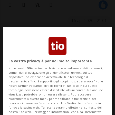
16 apr 2020 - 21:01
I decessi in Ticino sono aumentati del
40 per cento nel mese di marzo. Ma
l'impatto del Covid-19 non è uguale
La vostra privacy è per noi molto importante
in tutto il Cantone
Noi e i nostri
594
partner archiviamo e accediamo ai dati personali,
come i dati di navigazione gli o identificatori univoci, sul tuo
dispositivo . Selezionando Accetto, abiliti le tecnologie di
tracciamento affinché supportino gli scopi mostrati alla voce "Noi e i
MENDRISIO - Fernando Coltamai, 70 anni, è
nostri partner trattiamo i dati da fornire". Nel caso in cui queste
tecnologie dovessero essere disabilitate, alcuni contenuti e annunci
l'uomo dei funerali. E ultimamente è
visualizzati potrebbero non essere rilevanti. Puoi accedere
nuovamente a questo menu per modificare le tue scelte o per
oberato di lavoro. Dall'inizio di marzo -
revocare il consenso facendo clic sul link Gestisci le preferenze in
fondo alla pagina web.. Tali scelte avranno effetto nel contesto del
calcola - ha eseguito circa 90 servizi
nostro Sito web. Per maggiori informazioni, consulta l'Informativa