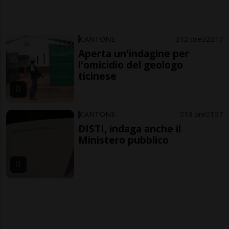
CANTONE
12 ore
2
17
Aperta un'indagine per
l'omicidio del geologo
ticinese
CANTONE
13 ore
1
7
DISTI, indaga anche il
Ministero pubblico