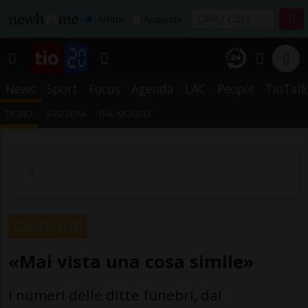
Affitta
Acquista
News
Sport
Focus
Agenda
LAC
People
TioTalk
TICINO
SVIZZERA
DAL MONDO
CANTONE
«Mai vista una cosa simile»
I numeri delle ditte funebri, dal