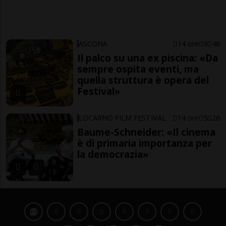
ASCONA
14 ore
9
48
Il palco su una ex piscina: «Da
sempre ospita eventi, ma
quella struttura è opera del
Festival»
LOCARNO FILM FESTIVAL
14 ore
5
26
Baume-Schneider: «Il cinema
è di primaria importanza per
la democrazia»