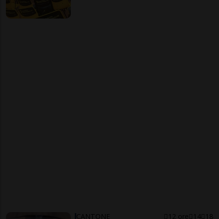
CANTONE
12 ore
14
18