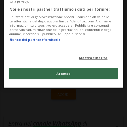
sulla privacy.
funebri nel Mendrisiotto. «Nello stesso
Noi e i nostri partner trattiamo i dati per fornire:
periodo dell'anno scorso, eran...
Utilizzare dati di geolocalizzazione precisi. Scansione attiva delle
caratteristiche del dispositivo ai fini dell’identificazione. Archiviare
informazioni su dispositivo e/o accedervi. Pubblicità e contenuti
personalizzati, misurazione delle prestazioni dei contenuti e degli
🔐 Sblocca il nostro archivio
annunci, ricerche sul pubblico, sviluppo di servizi.
Elenco dei partner (fornitori)
esclusivo!
Sottoscrivi un abbonamento
Archivio
per
Mostra finalità
leggere questo articolo, oppure scegli
MyTioAbo
per accedere all'archivio e
Accetto
navigare su sito e app senza pubblicità.
ACCEDI
Entra nel
canale WhatsApp
di