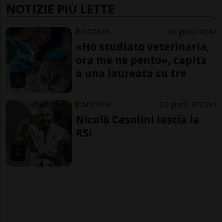
NOTIZIE PIÙ LETTE
SVIZZERA
1 gior
10
40
«Ho studiato veterinaria,
ora me ne pento», capita
a una laureata su tre
CANTONE
2 gior
160
394
Nicolò Casolini lascia la
RSI