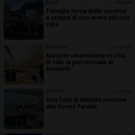
VAUD
43 min
Famiglia torna dalle vacanze
e scopre di non avere più una
casa
SVIZZERA
10 ore
4
Materie umanistiche in crisi,
in calo la percentuale di
studenti
ZURIGO
12 ore
3
Una folla di 800mila persone
alla Street Parade