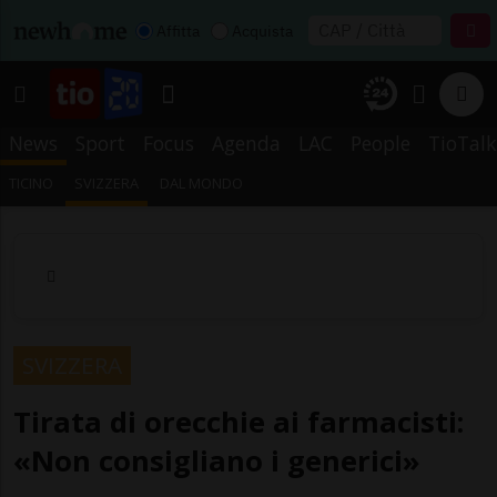
Affitta
Acquista
News
Sport
Focus
Agenda
LAC
People
TioTalk
TICINO
SVIZZERA
DAL MONDO
SVIZZERA
Tirata di orecchie ai farmacisti:
«Non consigliano i generici»