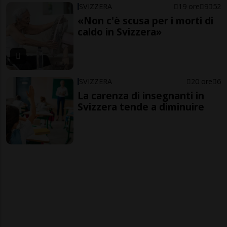
SVIZZERA
19 ore
9
52
«Non c'è scusa per i morti di
caldo in Svizzera»
SVIZZERA
20 ore
6
La carenza di insegnanti in
Svizzera tende a diminuire