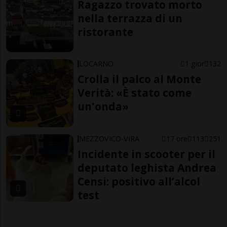
Ragazzo trovato morto
nella terrazza di un
ristorante
LOCARNO
1 gior
132
Crolla il palco al Monte
Verità: «È stato come
un'onda»
MEZZOVICO-VIRA
17 ore
113
251
Incidente in scooter per il
deputato leghista Andrea
Censi: positivo all’alcol
test