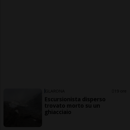
GLARONA
19 ore
Escursionista disperso
trovato morto su un
ghiacciaio