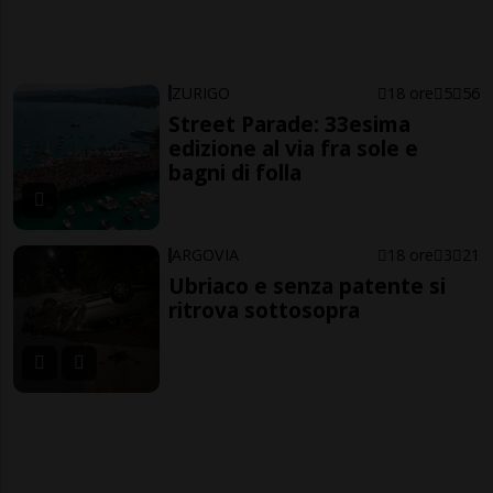
ZURIGO
18 ore
5
56
Street Parade: 33esima
edizione al via fra sole e
bagni di folla
ARGOVIA
18 ore
3
21
Ubriaco e senza patente si
ritrova sottosopra