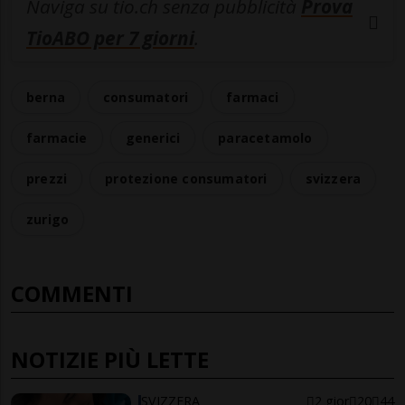
Naviga su tio.ch senza pubblicità
Prova
TioABO per 7 giorni
.
berna
consumatori
farmaci
farmacie
generici
paracetamolo
prezzi
protezione consumatori
svizzera
zurigo
COMMENTI
NOTIZIE PIÙ LETTE
SVIZZERA
2 gior
20
44