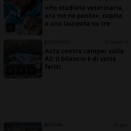
«Ho studiato veterinaria,
ora me ne pento», capita
a una laureata su tre
MEZZOVICO
14 ore
14
Auto contro camper sulla
A2: il bilancio è di sette
feriti
ASCONA
1 gior