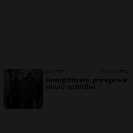
VALLESE
22 ore
17
44
Coniugi Moretti, prorogate le
misure restrittive