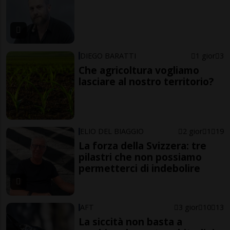
DIEGO BARATTI
1 gior
3
Che agricoltura vogliamo
lasciare al nostro territorio?
ELIO DEL BIAGGIO
2 gior
1
19
La forza della Svizzera: tre
pilastri che non possiamo
permetterci di indebolire
AFT
3 gior
10
13
La siccità non basta a