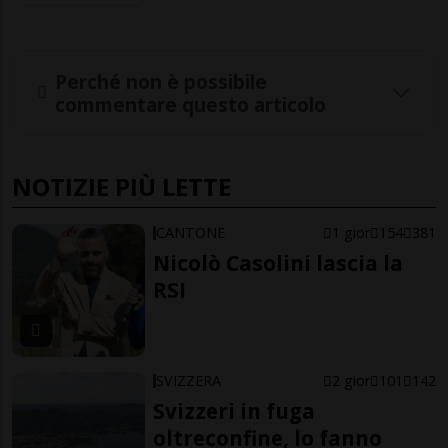
Perché non è possibile
commentare questo articolo
NOTIZIE PIÙ LETTE
CANTONE
1 gior
154
381
Nicolò Casolini lascia la
RSI
SVIZZERA
2 gior
101
142
Svizzeri in fuga
oltreconfine, lo fanno