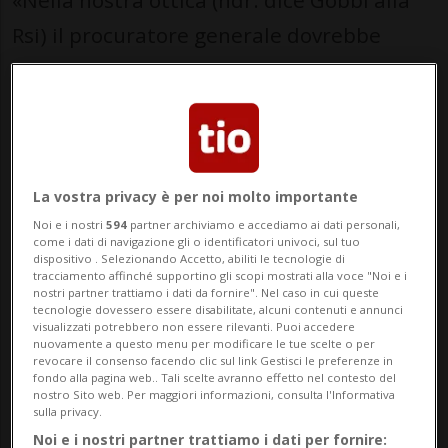
«Nella nostra ottica (ndr. dice Gobbi alla
Rsi) il procuratore generale dovrebbe
essere più un direttore, di un organo di
oltre 100 persone, che deve anche poter
intervenire in maniera più incisiva di
quello che oggi la legge perm...
La vostra privacy è per noi molto importante
Noi e i nostri
594
partner archiviamo e accediamo ai dati personali,
🔐 Sblocca il nostro archivio
come i dati di navigazione gli o identificatori univoci, sul tuo
dispositivo . Selezionando Accetto, abiliti le tecnologie di
esclusivo!
tracciamento affinché supportino gli scopi mostrati alla voce "Noi e i
nostri partner trattiamo i dati da fornire". Nel caso in cui queste
tecnologie dovessero essere disabilitate, alcuni contenuti e annunci
Sottoscrivi un abbonamento
Archivio
per
visualizzati potrebbero non essere rilevanti. Puoi accedere
leggere questo articolo, oppure scegli
nuovamente a questo menu per modificare le tue scelte o per
revocare il consenso facendo clic sul link Gestisci le preferenze in
MyTioAbo
per accedere all'archivio e
fondo alla pagina web.. Tali scelte avranno effetto nel contesto del
nostro Sito web. Per maggiori informazioni, consulta l'Informativa
navigare su sito e app senza pubblicità.
sulla privacy.
Noi e i nostri partner trattiamo i dati per fornire: