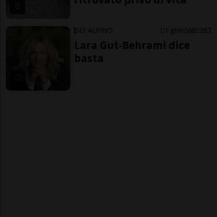
SCI ALPINO
1 gior
66
287
Lara Gut-Behrami dice
basta