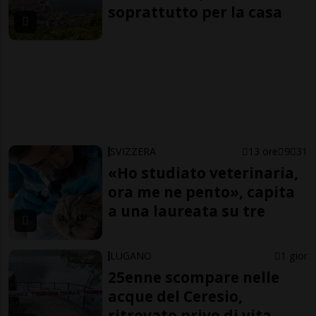
soprattutto per la casa
SVIZZERA
13 ore
9
31
«Ho studiato veterinaria,
ora me ne pento», capita
a una laureata su tre
LUGANO
1 gior
25enne scompare nelle
acque del Ceresio,
ritrovato privo di vita