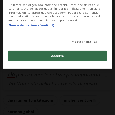
ACCEDI
Utilizzare dati di geolocalizzazione precisi. Scansione attiva delle
caratteristiche del dispositivo ai fini dell’identificazione. Archiviare
informazioni su dispositivo e/o accedervi. Pubblicità e contenuti
personalizzati, misurazione delle prestazioni dei contenuti e degli
annunci, ricerche sul pubblico, sviluppo di servizi.
Elenco dei partner (fornitori)
Entra nel
canale WhatsApp
di
Ticinonline.
Mostra finalità
Accetto
Iscriviti alla
newsletter giornaliera di
Tio
per ricevere le notizie più importanti
direttamente nella tua casella di posta.
dipartimento istituzioni
michel venturelli
norman gobbi