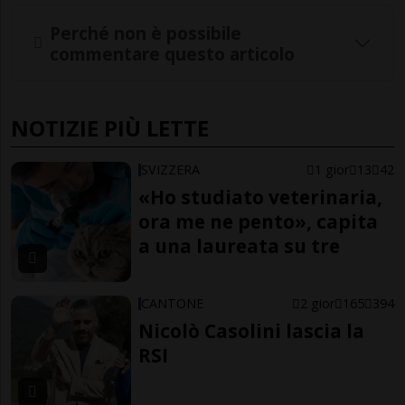
Perché non è possibile
commentare questo articolo
NOTIZIE PIÙ LETTE
SVIZZERA
1 gior
13
42
«Ho studiato veterinaria,
ora me ne pento», capita
a una laureata su tre
CANTONE
2 gior
165
394
Nicolò Casolini lascia la
RSI