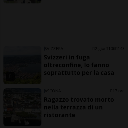
SVIZZERA
2 gior
106
143
Svizzeri in fuga
oltreconfine, lo fanno
soprattutto per la casa
ASCONA
17 ore
Ragazzo trovato morto
nella terrazza di un
ristorante