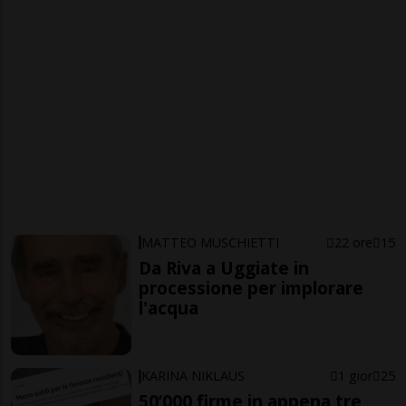
MATTEO MUSCHIETTI
22 ore
15
Da Riva a Uggiate in
processione per implorare
l'acqua
KARINA NIKLAUS
1 gior
25
50’000 firme in appena tre