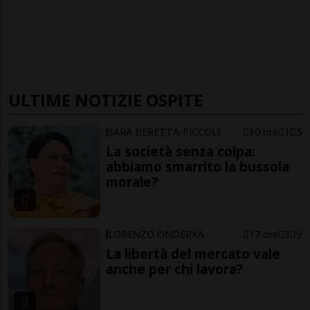
ULTIME NOTIZIE OSPITE
SARA BERETTA-PICCOLI
10 ore
1
5
La società senza colpa:
abbiamo smarrito la bussola
morale?
LORENZO ONDERKA
17 ore
3
9
La libertà del mercato vale
anche per chi lavora?