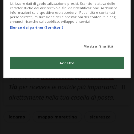
ACCEDI
Utilizzare dati di geolocalizzazione precisi. Scansione attiva delle
caratteristiche del dispositivo ai fini dell’identificazione. Archiviare
informazioni su dispositivo e/o accedervi. Pubblicità e contenuti
personalizzati, misurazione delle prestazioni dei contenuti e degli
annunci, ricerche sul pubblico, sviluppo di servizi.
Elenco dei partner (fornitori)
Entra nel
canale WhatsApp
di
Ticinonline.
Mostra finalità
Accetto
Iscriviti alla
newsletter giornaliera di
Tio
per ricevere le notizie più importanti
direttamente nella tua casella di posta.
locarno
mappo morettina
sicurezza