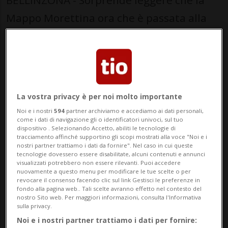
BELLINZONA - Sorprende leggere che la
Mappo Morettina ora che è passata alla
Confederazione non rispetta le norme di
sicurezza malgrado i continui investimenti
cantonali (35 mio dal 2004). Per rapporto
al “pericoloso” San Gottardo ...
La vostra privacy è per noi molto importante
Noi e i nostri
594
partner archiviamo e accediamo ai dati personali,
🔐 Sblocca il nostro archivio
come i dati di navigazione gli o identificatori univoci, sul tuo
dispositivo . Selezionando Accetto, abiliti le tecnologie di
tracciamento affinché supportino gli scopi mostrati alla voce "Noi e i
esclusivo!
nostri partner trattiamo i dati da fornire". Nel caso in cui queste
tecnologie dovessero essere disabilitate, alcuni contenuti e annunci
Sottoscrivi un abbonamento
Archivio
per
visualizzati potrebbero non essere rilevanti. Puoi accedere
nuovamente a questo menu per modificare le tue scelte o per
leggere questo articolo, oppure scegli
revocare il consenso facendo clic sul link Gestisci le preferenze in
fondo alla pagina web.. Tali scelte avranno effetto nel contesto del
MyTioAbo
per accedere all'archivio e
nostro Sito web. Per maggiori informazioni, consulta l'Informativa
navigare su sito e app senza pubblicità.
sulla privacy.
Noi e i nostri partner trattiamo i dati per fornire: