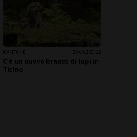
CANTONE
9 ore
8
122
C'è un nuovo branco di lupi in
Ticino