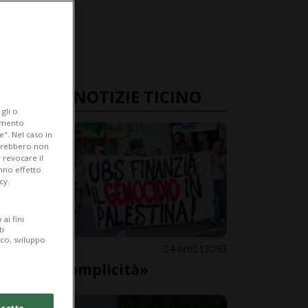
ULTIME NOTIZIE TICINO
gli o
iamento
e". Nel caso in
potrebbero non
 revocare il
anno effetto
cy.
ai fini
ti
ico, sviluppo
LOCARNO
4 ore
13
93
«Basta complicità»
cetto