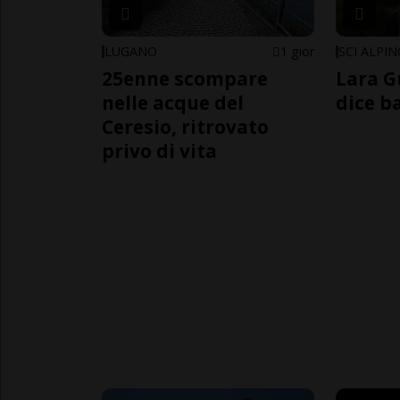
LUGANO
1 gior
SCI ALPI
25enne scompare
Lara G
nelle acque del
dice b
Ceresio, ritrovato
privo di vita