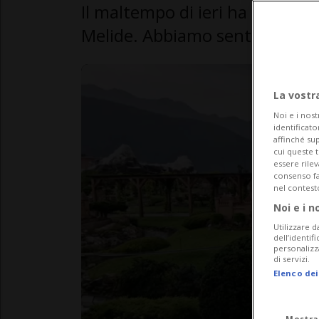
Il maltempo di ieri ha provoca
Melide. Abbiamo sentito il dire
La vostr
Noi e i nost
identificato
affinché sup
cui queste 
essere rile
consenso fac
nel contest
Noi e i n
Utilizzare d
dell’identif
personalizz
di servizi.
Elenco dei
Mostra