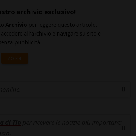
ostro archivio esclusivo!
to
Archivio
per leggere questo articolo,
accedere all'archivio e navigare su sito e
senza pubblicità.
ACCEDI
inonline.
a di Tio
per ricevere le notizie più importanti
osta.