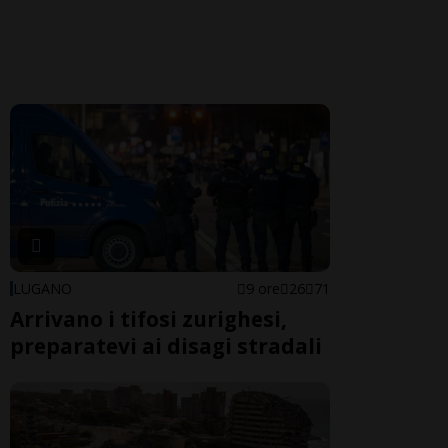
LUGANO
9 ore
26
71
Arrivano i tifosi zurighesi,
preparatevi ai disagi stradali