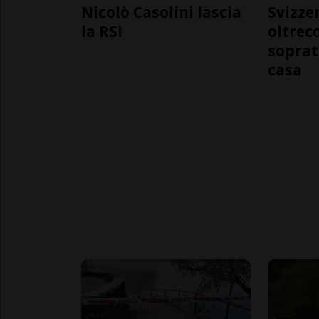
Nicolò Casolini lascia
Svizzer
la RSI
oltrec
soprat
casa