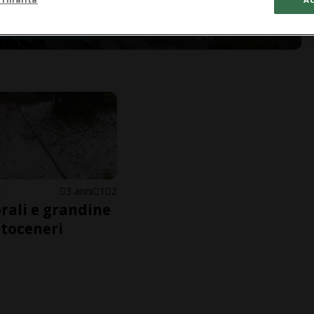
0:43
E
3 anni
1
2
ali e grandine
ttoceneri