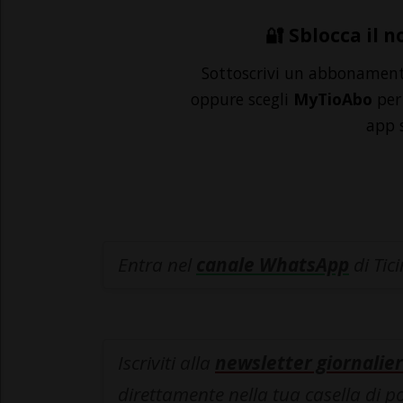
🔐 Sblocca il n
Sottoscrivi un abbonamen
oppure scegli
MyTioAbo
per 
app 
Entra nel
canale WhatsApp
di Tic
Iscriviti alla
newsletter giornalier
direttamente nella tua casella di p