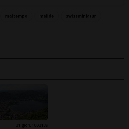
maltempo
melide
swissminiatur
1 gior
100
139