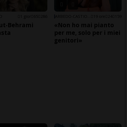
NO
1 gior
65
286
ARBEDO-CASTIONE
19 ore
24
159
ut-Behrami
«Non ho mai pianto
asta
per me, solo per i miei
genitori»