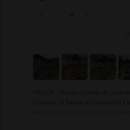
3
MELIDE - Piazza Grande di Locarno
Lemano, di fianco al Castello di Ch
Municipio di Le Locle (NE). La sede
Berna e St-Ursanne (JU) se...