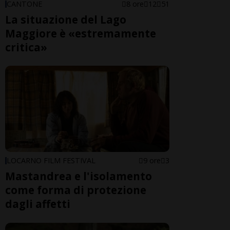
CANTONE
8 ore
12
51
La situazione del Lago
Maggiore è «estremamente
critica»
LOCARNO FILM FESTIVAL
9 ore
3
Mastandrea e l'isolamento
come forma di protezione
dagli affetti