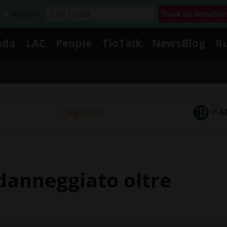
Acquista
nda
LAC
People
TioTalk
NewsBlog
R
Segnalaci
danneggiato oltre