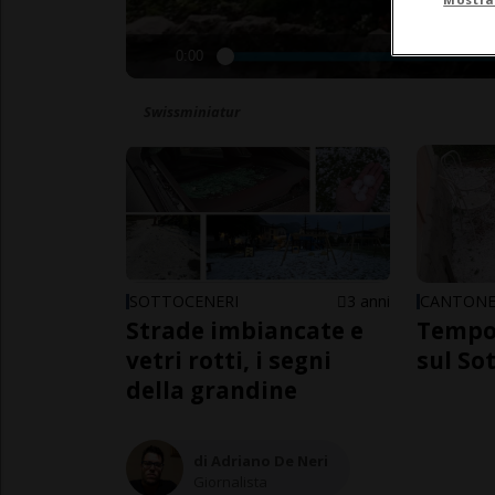
0:00
Swissminiatur
SOTTOCENERI
3 anni
CANTON
Strade imbiancate e
Tempor
vetri rotti, i segni
sul So
della grandine
di Adriano De Neri
Giornalista