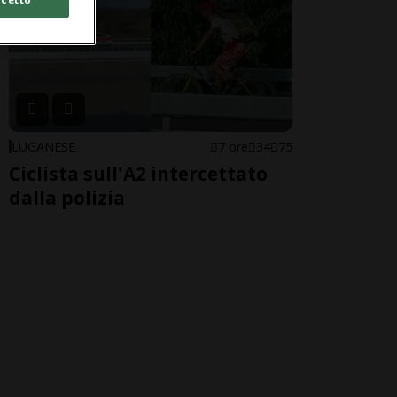
LUGANESE
7 ore
34
75
Ciclista sull'A2 intercettato
dalla polizia