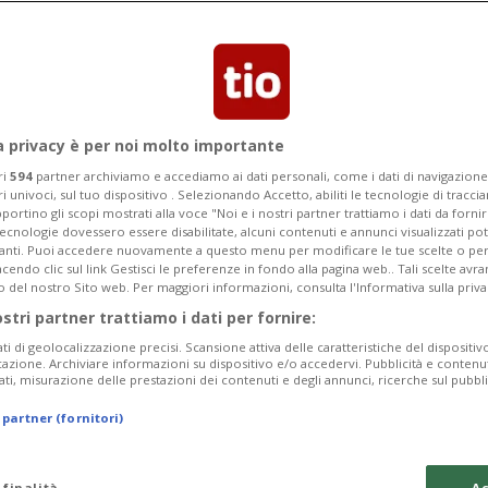
to gravi danni alla Swissminiatur di
ttore per fare il punto della situazione.
a privacy è per noi molto importante
ri
594
partner archiviamo e accediamo ai dati personali, come i dati di navigazione 
ri univoci, sul tuo dispositivo . Selezionando Accetto, abiliti le tecnologie di tracc
portino gli scopi mostrati alla voce "Noi e i nostri partner trattiamo i dati da fornir
tecnologie dovessero essere disabilitate, alcuni contenuti e annunci visualizzati 
vanti. Puoi accedere nuovamente a questo menu per modificare le tue scelte o per
endo clic sul link Gestisci le preferenze in fondo alla pagina web.. Tali scelte avr
o del nostro Sito web. Per maggiori informazioni, consulta l'Informativa sulla priva
ostri partner trattiamo i dati per fornire:
ati di geolocalizzazione precisi. Scansione attiva delle caratteristiche del dispositivo 
icazione. Archiviare informazioni su dispositivo e/o accedervi. Pubblicità e contenu
ati, misurazione delle prestazioni dei contenuti e degli annunci, ricerche sul pubbl
 partner (fornitori)
 finalità
Ac