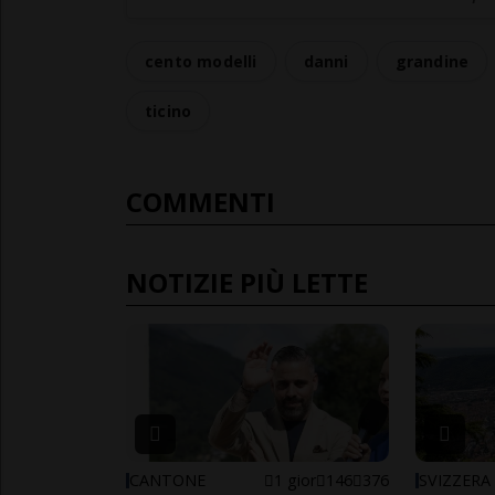
cento modelli
danni
grandine
ticino
COMMENTI
NOTIZIE PIÙ LETTE
CANTONE
1 gior
146
376
SVIZZERA