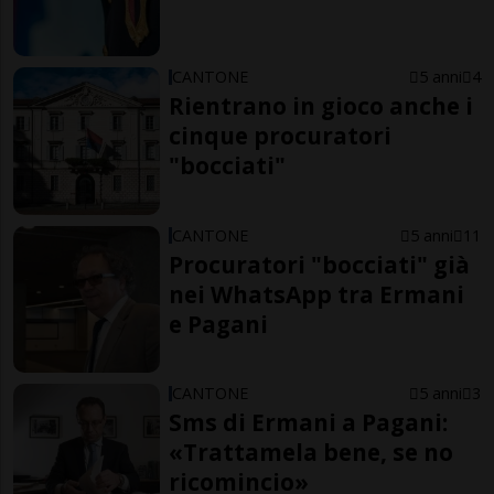
CANTONE
5 anni
4
Rientrano in gioco anche i
cinque procuratori
"bocciati"
CANTONE
5 anni
11
Procuratori "bocciati" già
nei WhatsApp tra Ermani
e Pagani
CANTONE
5 anni
3
Sms di Ermani a Pagani:
«Trattamela bene, se no
ricomincio»