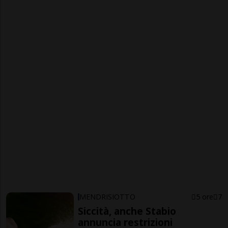
MENDRISIOTTO
5 ore
7
Siccità, anche Stabio
annuncia restrizioni