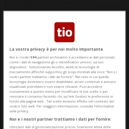
e alle leggi. Ma le polemiche att...
🔐 Sblocca il nostro archivio
esclusivo!
Sottoscrivi un abbonamento
Archivio
per
La vostra privacy è per noi molto importante
leggere questo articolo, oppure scegli
Noi e i nostri
594
partner archiviamo e accediamo ai dati personali,
MyTioAbo
per accedere all'archivio e
come i dati di navigazione gli o identificatori univoci, sul tuo
dispositivo . Selezionando Accetto, abiliti le tecnologie di
navigare su sito e app senza pubblicità.
tracciamento affinché supportino gli scopi mostrati alla voce "Noi e i
nostri partner trattiamo i dati da fornire". Nel caso in cui queste
tecnologie dovessero essere disabilitate, alcuni contenuti e annunci
ACCEDI
visualizzati potrebbero non essere rilevanti. Puoi accedere
nuovamente a questo menu per modificare le tue scelte o per
revocare il consenso facendo clic sul link Gestisci le preferenze in
fondo alla pagina web.. Tali scelte avranno effetto nel contesto del
nostro Sito web. Per maggiori informazioni, consulta l'Informativa
sulla privacy.
Entra nel
canale WhatsApp
di
Noi e i nostri partner trattiamo i dati per fornire:
Ticinonline.
Utilizzare dati di geolocalizzazione precisi. Scansione attiva delle