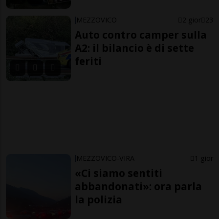
MEZZOVICO
2 gior
23
Auto contro camper sulla
A2: il bilancio è di sette
feriti
MEZZOVICO-VIRA
1 gior
«Ci siamo sentiti
abbandonati»: ora parla
la polizia