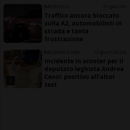
MEZZOVICO
1 gior
101
Traffico ancora bloccato
sulla A2, automobilisti in
strada e tanta
frustrazione
MEZZOVICO-VIRA
2 gior
123
255
Incidente in scooter per il
deputato leghista Andrea
Censi: positivo all’alcol
test