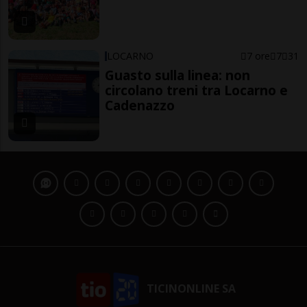
LOCARNO
7 ore
7
31
Guasto sulla linea: non
circolano treni tra Locarno e
Cadenazzo
TICINONLINE SA