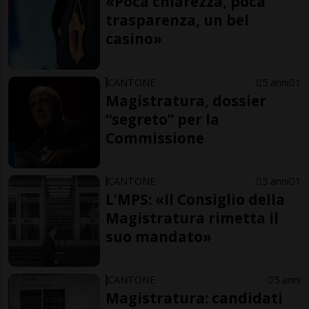
«Poca chiarezza, poca
trasparenza, un bel
casino»
CANTONE
5 anni
1
Magistratura, dossier
“segreto” per la
Commissione
CANTONE
5 anni
1
L’MPS: «Il Consiglio della
Magistratura rimetta il
suo mandato»
CANTONE
5 anni
Magistratura: candidati