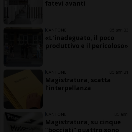
fatevi avanti
CANTONE
5 anni
3
«L'inadeguato, il poco
produttivo e il pericoloso»
CANTONE
5 anni
1
Magistratura, scatta
l’interpellanza
CANTONE
5 anni
Magistratura, su cinque
"bocciati" quattro sono