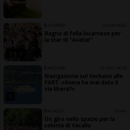
LOCARNO
5 ore
4
22
Bagno di folla locarnese per
la star di "Avatar"
CANTONE
6 ore
14
26
Navigazione sul Verbano alle
FART: «Roma ha mai dato il
via libera?»
VACALLO
6 ore
Un giro nello spazio per la
colonia di Vacallo