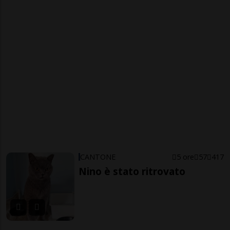
CANTONE
5 ore
57
417
Nino è stato ritrovato