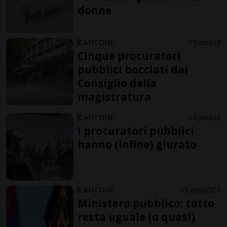
donne
CANTONE
5 anni
2
Cinque procuratori
pubblici bocciati dal
Consiglio della
magistratura
CANTONE
5 anni
2
I procuratori pubblici
hanno (infine) giurato
CANTONE
5 anni
5
1
Ministero pubblico: tutto
resta uguale (o quasi)