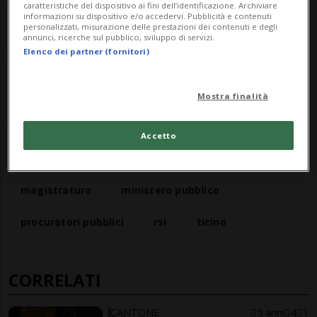
caratteristiche del dispositivo ai fini dell’identificazione. Archiviare
informazioni su dispositivo e/o accedervi. Pubblicità e contenuti
personalizzati, misurazione delle prestazioni dei contenuti e degli
annunci, ricerche sul pubblico, sviluppo di servizi.
Elenco dei partner (fornitori)
Iscriviti alla
newsletter giornaliera di
Tio
per ricevere le notizie più importanti
Mostra finalità
direttamente nella tua casella di posta.
Accetto
commissione giustizia diritti
il quotidiano
magistratura
ministero pubblico
procuratori pubblici
rsi
ticino
CORRELATI
CANTONE
5 anni
4
1