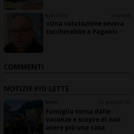
CANTONE
5 anni
6
«Una valutazione severa
toccherebbe a Pagani»
COMMENTI
NOTIZIE PIÙ LETTE
VAUD
1 gior
24
104
Famiglia torna dalle
vacanze e scopre di non
avere più una casa