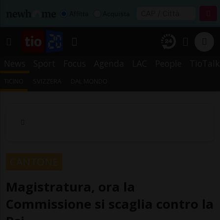
Affitta
Acquista
News
Sport
Focus
Agenda
LAC
People
TioTalk
TICINO
SVIZZERA
DAL MONDO
CANTONE
Magistratura, ora la
Commissione si scaglia contro la