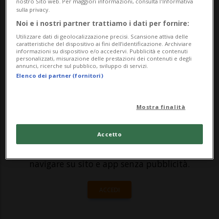
Bellinzona (più proiezioni dedicate alle
nostro Sito web. Per maggiori informazioni, consulta l'Informativa
sulla privacy.
scuole ad Airolo, Acquarossa, Massagno,
Noi e i nostri partner trattiamo i dati per fornire:
Locarno e Mendrisio) dal 15 al 22
Utilizzare dati di geolocalizzazione precisi. Scansione attiva delle
caratteristiche del dispositivo ai fini dell’identificazione. Archiviare
novembre, sono tutte mer...
informazioni su dispositivo e/o accedervi. Pubblicità e contenuti
personalizzati, misurazione delle prestazioni dei contenuti e degli
annunci, ricerche sul pubblico, sviluppo di servizi.
Elenco dei partner (fornitori)
🔐 Sblocca il nostro archivio
esclusivo!
Mostra finalità
Sottoscrivi un abbonamento
Archivio
per
leggere questo articolo, oppure scegli
Accetto
MyTioAbo
per accedere all'archivio e
navigare su sito e app senza pubblicità.
ACCEDI