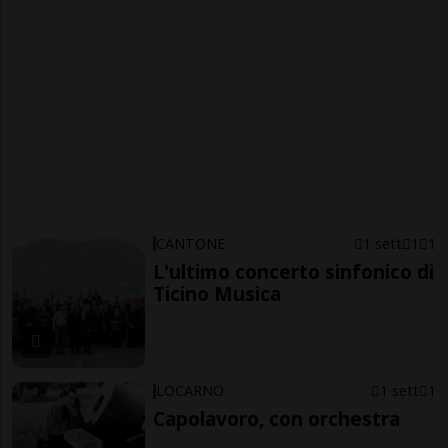
CANTONE
1 sett
1
1
L'ultimo concerto sinfonico di
Ticino Musica
LOCARNO
1 sett
1
Capolavoro, con orchestra