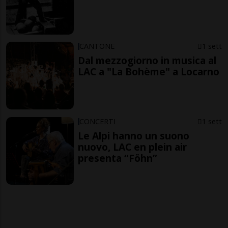
CANTONE
1 sett
Dal mezzogiorno in musica al
LAC a "La Bohème" a Locarno
CONCERTI
1 sett
Le Alpi hanno un suono
nuovo, LAC en plein air
presenta “Föhn”