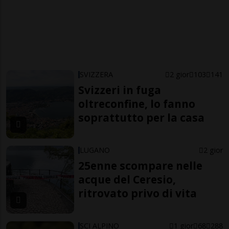
SVIZZERA
2 gior
103
141
Svizzeri in fuga
oltreconfine, lo fanno
soprattutto per la casa
LUGANO
2 gior
25enne scompare nelle
acque del Ceresio,
ritrovato privo di vita
SCI ALPINO
1 gior
68
288