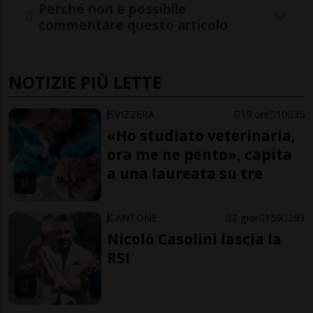
Perché non è possibile
commentare questo articolo
NOTIZIE PIÙ LETTE
SVIZZERA
19 ore
10
35
«Ho studiato veterinaria,
ora me ne pento», capita
a una laureata su tre
CANTONE
2 gior
159
393
Nicolò Casolini lascia la
RSI