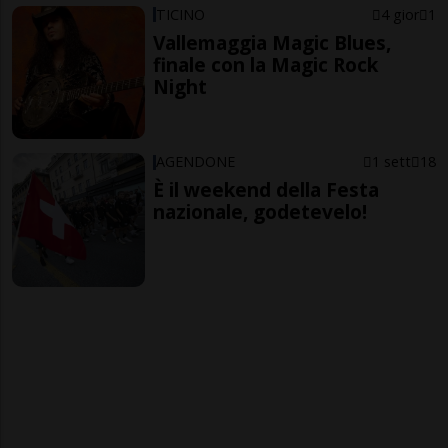
TICINO
4 gior
1
Vallemaggia Magic Blues,
finale con la Magic Rock
Night
AGENDONE
1 sett
18
È il weekend della Festa
nazionale, godetevelo!