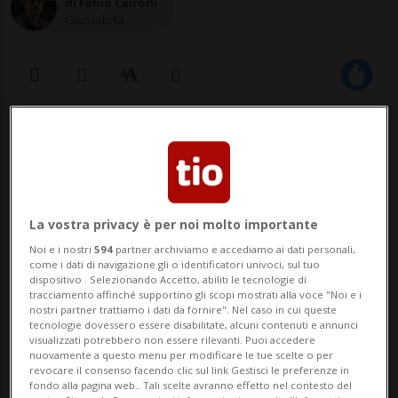
di Fabio Caironi
Giornalista
13 nov 2025 - 06:30
La vostra privacy è per noi molto importante
Noi e i nostri
594
partner archiviamo e accediamo ai dati personali,
come i dati di navigazione gli o identificatori univoci, sul tuo
dispositivo . Selezionando Accetto, abiliti le tecnologie di
tracciamento affinché supportino gli scopi mostrati alla voce "Noi e i
BELLINZONA - Le proposte della 38esima
nostri partner trattiamo i dati da fornire". Nel caso in cui queste
tecnologie dovessero essere disabilitate, alcuni contenuti e annunci
edizione di Castellinaria, Festival del
visualizzati potrebbero non essere rilevanti. Puoi accedere
nuovamente a questo menu per modificare le tue scelte o per
cinema giovane, in programma a
revocare il consenso facendo clic sul link Gestisci le preferenze in
fondo alla pagina web.. Tali scelte avranno effetto nel contesto del