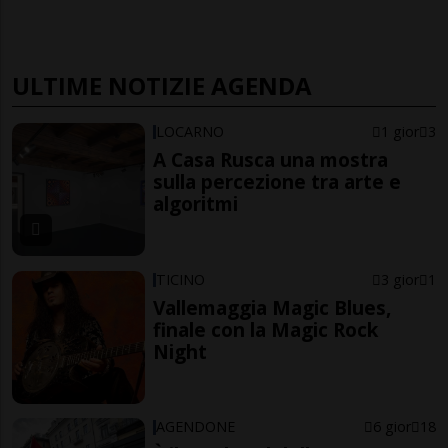
ULTIME NOTIZIE AGENDA
LOCARNO
1 gior
3
A Casa Rusca una mostra
sulla percezione tra arte e
algoritmi
TICINO
3 gior
1
Vallemaggia Magic Blues,
finale con la Magic Rock
Night
AGENDONE
6 gior
18