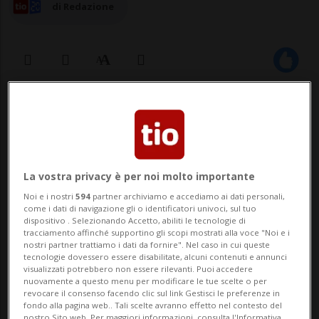
di Redazione
30 gen 2026 - 16:12
La vostra privacy è per noi molto importante
Noi e i nostri
594
partner archiviamo e accediamo ai dati personali,
come i dati di navigazione gli o identificatori univoci, sul tuo
dispositivo . Selezionando Accetto, abiliti le tecnologie di
tracciamento affinché supportino gli scopi mostrati alla voce "Noi e i
LUGANO - Sabato 7 febbraio, alle ore 20,
nostri partner trattiamo i dati da fornire". Nel caso in cui queste
tecnologie dovessero essere disabilitate, alcuni contenuti e annunci
l’Orchestra del Maggio Musicale
visualizzati potrebbero non essere rilevanti. Puoi accedere
nuovamente a questo menu per modificare le tue scelte o per
Fiorentino diretta da Zubin Mehta, suo
revocare il consenso facendo clic sul link Gestisci le preferenze in
fondo alla pagina web.. Tali scelte avranno effetto nel contesto del
nostro Sito web. Per maggiori informazioni, consulta l'Informativa