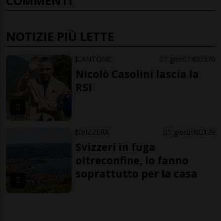
COMMENTI
NOTIZIE PIÙ LETTE
CANTONE
1 gior
140
370
Nicolò Casolini lascia la
RSI
SVIZZERA
1 gior
98
139
Svizzeri in fuga
oltreconfine, lo fanno
soprattutto per la casa