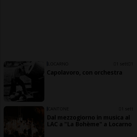
LOCARNO
1 sett
1
Capolavoro, con orchestra
CANTONE
1 sett
Dal mezzogiorno in musica al
LAC a "La Bohème" a Locarno