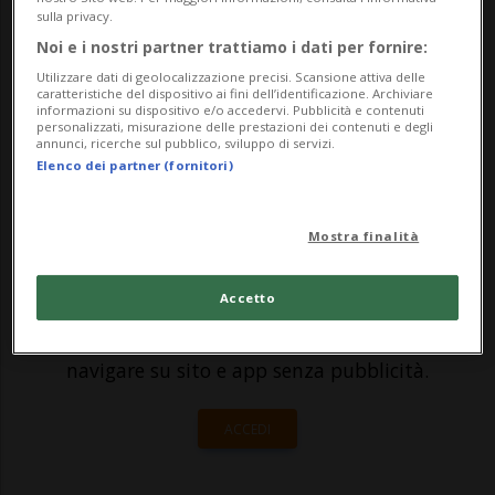
direttore onorario a vita, sarà ospite del
sulla privacy.
LAC per un appuntamento sinfonico di
Noi e i nostri partner trattiamo i dati per fornire:
stampo mozartiano.Il programma è il
Utilizzare dati di geolocalizzazione precisi. Scansione attiva delle
caratteristiche del dispositivo ai fini dell’identificazione. Archiviare
informazioni su dispositivo e/o accedervi. Pubblicità e contenuti
testamento sinfoni...
personalizzati, misurazione delle prestazioni dei contenuti e degli
annunci, ricerche sul pubblico, sviluppo di servizi.
Elenco dei partner (fornitori)
🔐 Sblocca il nostro archivio
esclusivo!
Mostra finalità
Sottoscrivi un abbonamento
Archivio
per
Accetto
leggere questo articolo, oppure scegli
MyTioAbo
per accedere all'archivio e
navigare su sito e app senza pubblicità.
ACCEDI