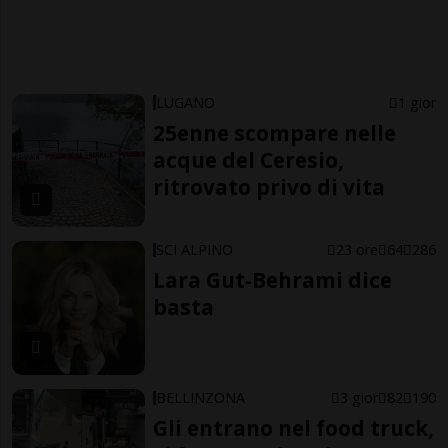
LUGANO
1 gior
25enne scompare nelle
acque del Ceresio,
ritrovato privo di vita
SCI ALPINO
23 ore
64
286
Lara Gut-Behrami dice
basta
BELLINZONA
3 gior
82
190
Gli entrano nel food truck,