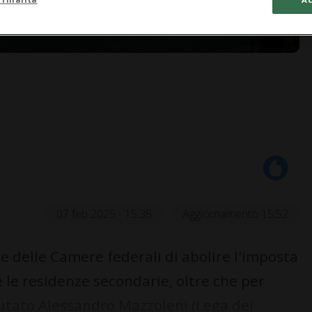
07 feb 2025 - 15:35
Aggiornamento 15:52
 delle Camere federali di abolire l'imposta
e le residenze secondarie, oltre che per
putato Alessandro Mazzoleni (Lega dei