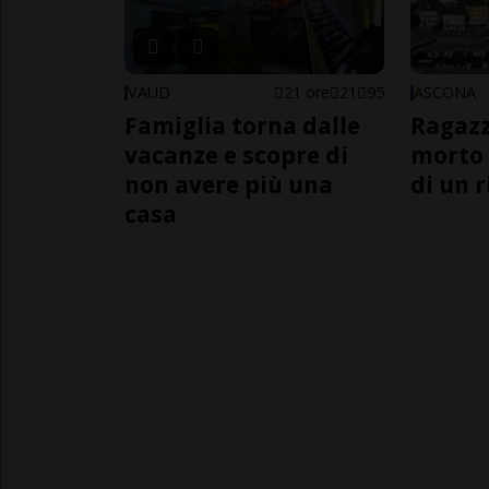
VAUD
21 ore
21
95
ASCONA
Famiglia torna dalle
Ragazz
vacanze e scopre di
morto 
non avere più una
di un 
casa