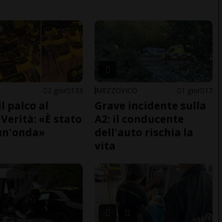
2 gior
133
MEZZOVICO
1 gior
17
il palco al
Grave incidente sulla
Verità: «È stato
A2: il conducente
un'onda»
dell'auto rischia la
vita