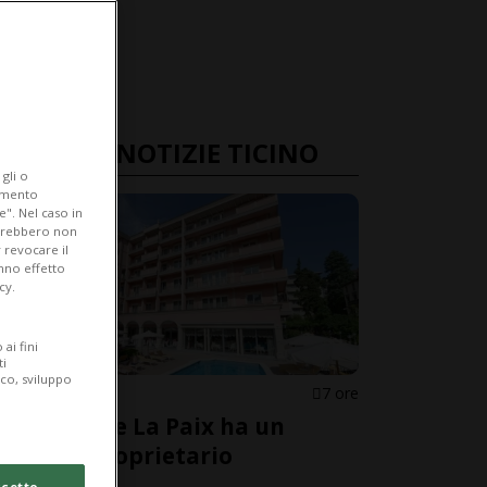
ULTIME NOTIZIE TICINO
gli o
iamento
e". Nel caso in
potrebbero non
 revocare il
anno effetto
cy.
ai fini
ti
ico, sviluppo
LUGANO
7 ore
L’Hotel De La Paix ha un
nuovo proprietario
cetto