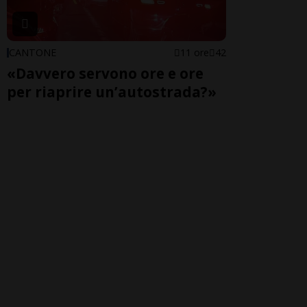
CANTONE
11 ore
42
«Davvero servono ore e ore
per riaprire un’autostrada?»