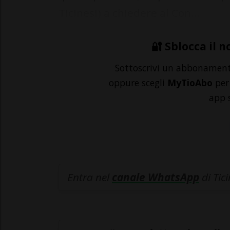
Ticinesi) a chiedere al Con...
🔐 Sblocca il n
Sottoscrivi un abbonamen
oppure scegli
MyTioAbo
per 
app 
Entra nel
canale WhatsApp
di Tic