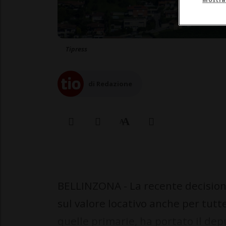
Tipress
di Redazione
BELLINZONA - La recente decisione
sul valore locativo anche per tutt
quelle primarie, ha portato il de