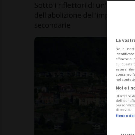
Sotto i riflettori di un'interrog
dell'abolizione dell'imposta su
secondarie
La vostr
Noi e i nost
identificato
affinché sup
cui queste 
essere rile
consenso fac
nel contest
Noi e i n
Utilizzare d
dell’identif
personalizz
di servizi.
Elenco dei
Mostra