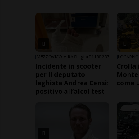
MEZZOVICO-VIRA
1 gior
119
257
LOCARNO
Incidente in scooter
Crolla 
per il deputato
Monte 
leghista Andrea Censi:
come 
positivo all’alcol test