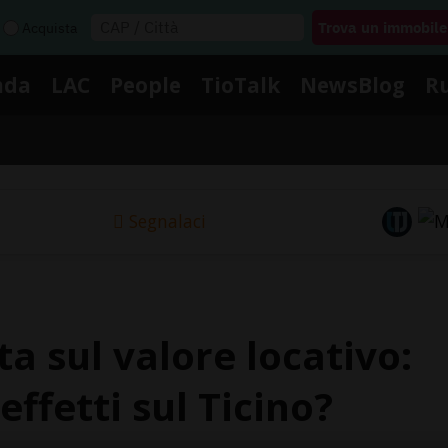
Acquista
nda
LAC
People
TioTalk
NewsBlog
R
Segnalaci
a sul valore locativo:
effetti sul Ticino?