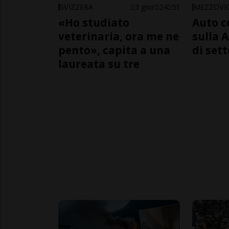
SVIZZERA
3 gior
24
51
MEZZOVI
«Ho studiato
Auto c
veterinaria, ora me ne
sulla A
pento», capita a una
di sett
laureata su tre