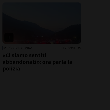
MEZZOVICO-VIRA
12 ore
139
«Ci siamo sentiti
abbandonati»: ora parla la
polizia