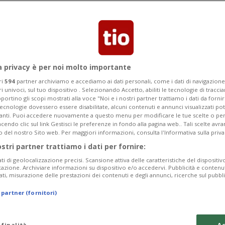
azione gli effetti sul Ticino
l valore locativo per le residenze
a privacy è per noi molto importante
ri
594
partner archiviamo e accediamo ai dati personali, come i dati di navigazione 
ri univoci, sul tuo dispositivo . Selezionando Accetto, abiliti le tecnologie di tracc
portino gli scopi mostrati alla voce "Noi e i nostri partner trattiamo i dati da fornir
tecnologie dovessero essere disabilitate, alcuni contenuti e annunci visualizzati 
vanti. Puoi accedere nuovamente a questo menu per modificare le tue scelte o per
endo clic sul link Gestisci le preferenze in fondo alla pagina web.. Tali scelte avr
o del nostro Sito web. Per maggiori informazioni, consulta l'Informativa sulla priva
ostri partner trattiamo i dati per fornire:
ati di geolocalizzazione precisi. Scansione attiva delle caratteristiche del dispositivo 
icazione. Archiviare informazioni su dispositivo e/o accedervi. Pubblicità e contenu
ati, misurazione delle prestazioni dei contenuti e degli annunci, ricerche sul pubbl
 partner (fornitori)
 finalità
Ac