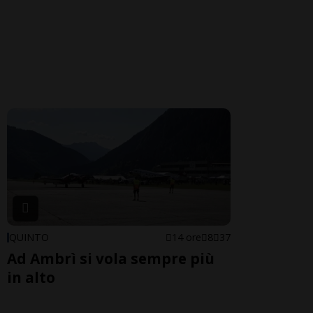
QUINTO
14 ore
8
37
Ad Ambrì si vola sempre più
in alto