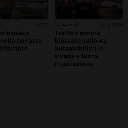
2 gior
MEZZOVICO
1 gior
99
o trovato
Traffico ancora
nella terrazza
bloccato sulla A2,
ristorante
automobilisti in
strada e tanta
frustrazione