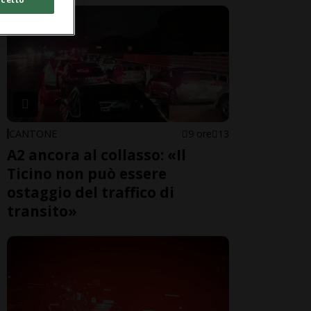
CANTONE
9 ore
13
A2 ancora al collasso: «Il
Ticino non può essere
ostaggio del traffico di
transito»