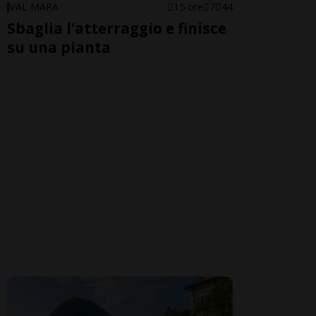
VAL MARA
15 ore
7
44
Sbaglia l’atterraggio e finisce
su una pianta