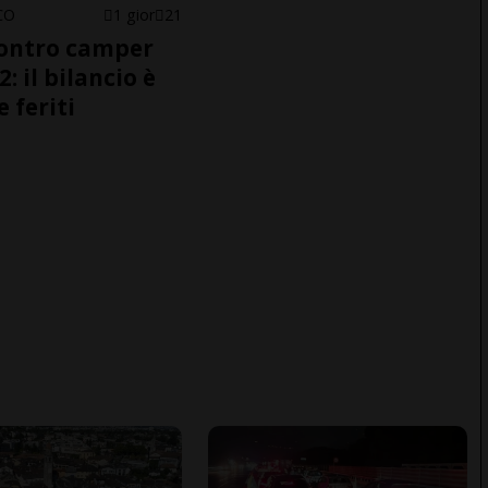
CO
1 gior
21
ontro camper
2: il bilancio è
e feriti