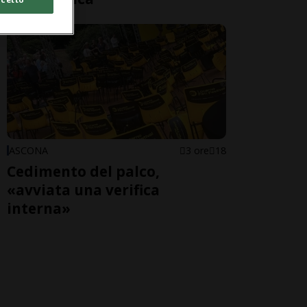
ASCONA
3 ore
18
Cedimento del palco,
«avviata una verifica
interna»