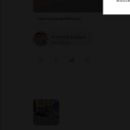
Foto lettore tio/20minuti
di Patrick Stopper
Giornalista