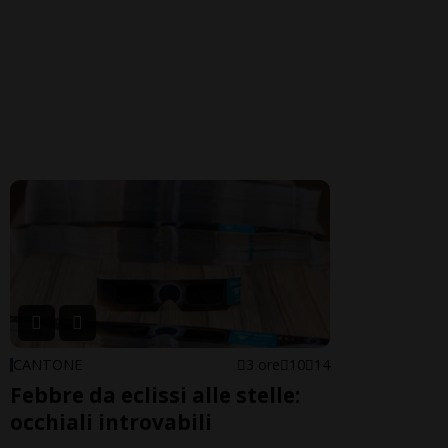
CANTONE
3 ore
10
14
Febbre da eclissi alle stelle:
occhiali introvabili