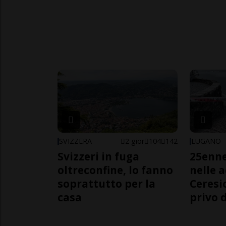
SVIZZERA
2 gior
104
142
LUGANO
Svizzeri in fuga
25enn
oltreconfine, lo fanno
nelle 
soprattutto per la
Ceresi
casa
privo d