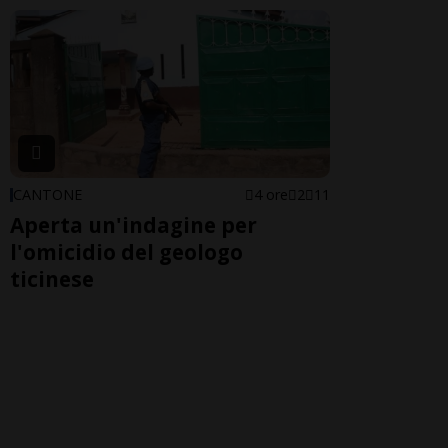
CANTONE
4 ore
2
11
Aperta un'indagine per
l'omicidio del geologo
ticinese