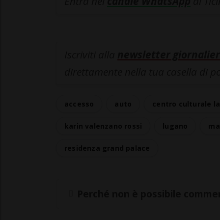
Entra nel
canale WhatsApp
di Tic
Iscriviti alla
newsletter giornalier
direttamente nella tua casella di p
accesso
auto
centro culturale l
karin valenzano rossi
lugano
ma
residenza grand palace
Perché non è possibile commen