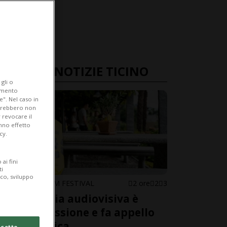
ULTIME NOTIZIE TICINO
gli o
iamento
e". Nel caso in
potrebbero non
 revocare il
anno effetto
cy.
ai fini
ti
ico, sviluppo
LOCARNO FILM FESTIVAL
2 ore
2
3
L'industria audiovisiva è
sotto pressione e fa appello
alla politica
cetto