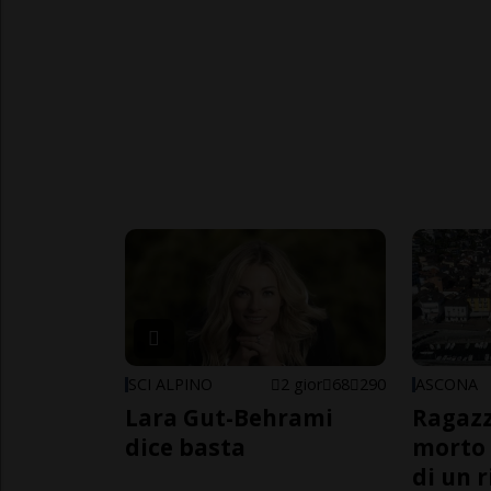
SCI ALPINO
2 gior
68
290
ASCONA
Lara Gut-Behrami
Ragazz
dice basta
morto 
di un 