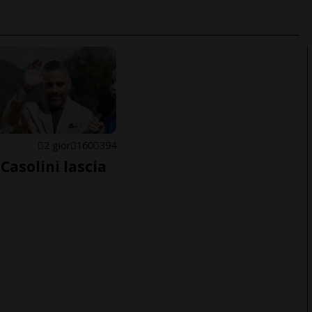
E
2 gior
160
394
Casolini lascia