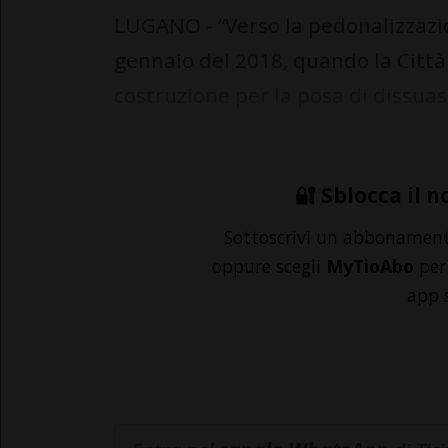
LUGANO - “Verso la pedonalizzazion
gennaio del 2018, quando la Citt
costruzione per la posa di dissuaso
...
🔐 Sblocca il n
Sottoscrivi un abbonamen
oppure scegli
MyTioAbo
per 
app 