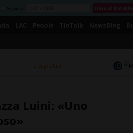
Acquista
nda
LAC
People
TioTalk
NewsBlog
R
Segnalaci
azza Luini: «Uno
oso»