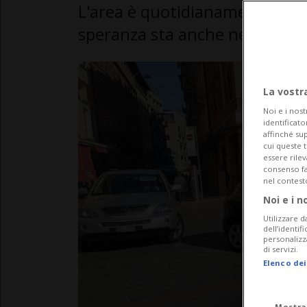
L'area è quotidianamente conf
speranza sta anche nel concor
La vostr
Noi e i nost
identificato
affinché sup
cui queste 
essere rile
consenso fac
nel contest
Noi e i n
Utilizzare d
dell’identif
personalizz
di servizi.
Elenco dei
Mostra