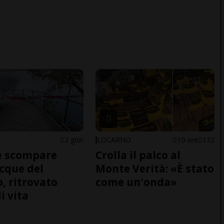
2 gior
LOCARNO
10 ore
132
e scompare
Crolla il palco al
acque del
Monte Verità: «È stato
o, ritrovato
come un'onda»
i vita