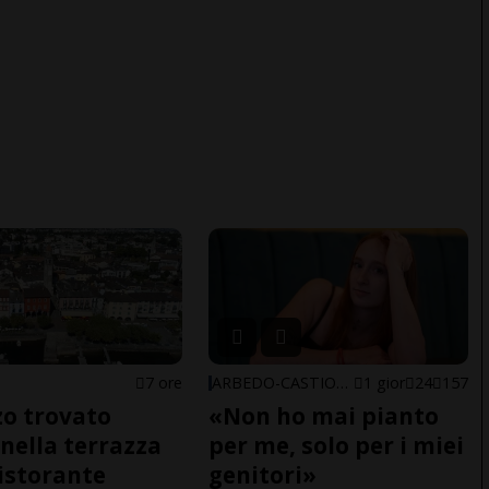
7 ore
ARBEDO-CASTIONE
1 gior
24
157
o trovato
«Non ho mai pianto
nella terrazza
per me, solo per i miei
ristorante
genitori»