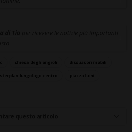
inonline.
a di Tio
per ricevere le notizie più importanti
osta.
ac
chiesa degli angioli
dissuasori mobili
sterplan lungolago centro
piazza luini
tare questo articolo