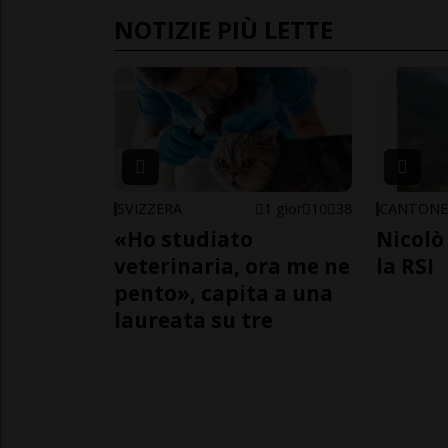
NOTIZIE PIÙ LETTE
SVIZZERA
1 gior
10
38
CANTON
«Ho studiato
Nicolò 
veterinaria, ora me ne
la RSI
pento», capita a una
laureata su tre