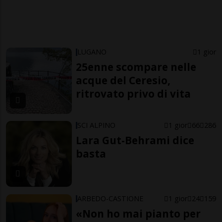
LUGANO
1 gior
25enne scompare nelle
acque del Ceresio,
ritrovato privo di vita
SCI ALPINO
1 gior
66
286
Lara Gut-Behrami dice
basta
ARBEDO-CASTIONE
1 gior
24
159
«Non ho mai pianto per