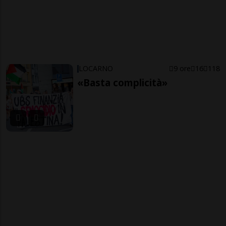
LOCARNO
9 ore
16
118
«Basta complicità»