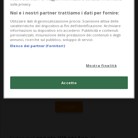
sulla privacy.
del medico cantonale nel suo bollettino
Noi e i nostri partner trattiamo i dati per fornire:
od...
Utilizzare dati di geolocalizzazione precisi. Scansione attiva delle
caratteristiche del dispositivo ai fini dell’identificazione. Archiviare
informazioni su dispositivo e/o accedervi. Pubblicità e contenuti
personalizzati, misurazione delle prestazioni dei contenuti e degli
🔐 Sblocca il nostro archivio
annunci, ricerche sul pubblico, sviluppo di servizi.
Elenco dei partner (fornitori)
esclusivo!
Sottoscrivi un abbonamento
Archivio
per
Mostra finalità
leggere questo articolo, oppure scegli
MyTioAbo
per accedere all'archivio e
Accetto
navigare su sito e app senza pubblicità.
ACCEDI