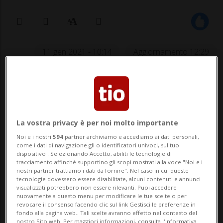
11 gen 2021 - 10:14
Aggiornamento 12:29
La vostra privacy è per noi molto importante
Noi e i nostri
594
partner archiviamo e accediamo ai dati personali,
come i dati di navigazione gli o identificatori univoci, sul tuo
LUGANO - Inizia un'altra settimana di
dispositivo . Selezionando Accetto, abiliti le tecnologie di
tracciamento affinché supportino gli scopi mostrati alla voce "Noi e i
lotta, sul fronte della pandemia. E in
nostri partner trattiamo i dati da fornire". Nel caso in cui queste
tecnologie dovessero essere disabilitate, alcuni contenuti e annunci
Ticino i numeri segnano uno scarto: sono
visualizzati potrebbero non essere rilevanti. Puoi accedere
nuovamente a questo menu per modificare le tue scelte o per
61 i nuovi positivi al Covid-19 registrati
revocare il consenso facendo clic sul link Gestisci le preferenze in
fondo alla pagina web.. Tali scelte avranno effetto nel contesto del
nelle ultime 24 ore, lo ha reso noto l'Ufficio
nostro Sito web. Per maggiori informazioni, consulta l'Informativa