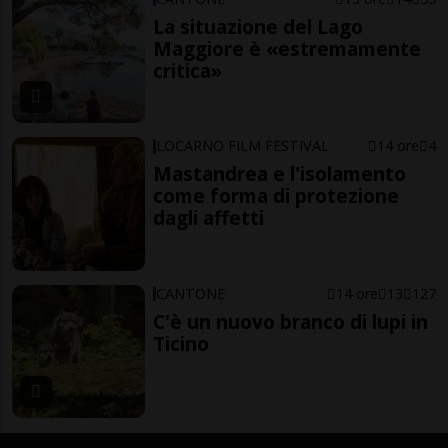
La situazione del Lago
Maggiore è «estremamente
critica»
LOCARNO FILM FESTIVAL
14 ore
4
Mastandrea e l'isolamento
come forma di protezione
dagli affetti
CANTONE
14 ore
13
127
C'è un nuovo branco di lupi in
Ticino