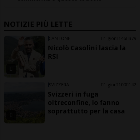
NOTIZIE PIÙ LETTE
CANTONE
1 gior
146
379
Nicolò Casolini lascia la
RSI
SVIZZERA
1 gior
100
142
Svizzeri in fuga
oltreconfine, lo fanno
soprattutto per la casa