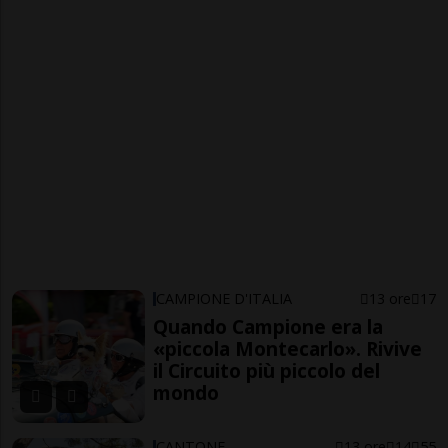
CAMPIONE D'ITALIA
13 ore
17
Quando Campione era la
«piccola Montecarlo». Rivive
il Circuito più piccolo del
mondo
CANTONE
13 ore
14
55