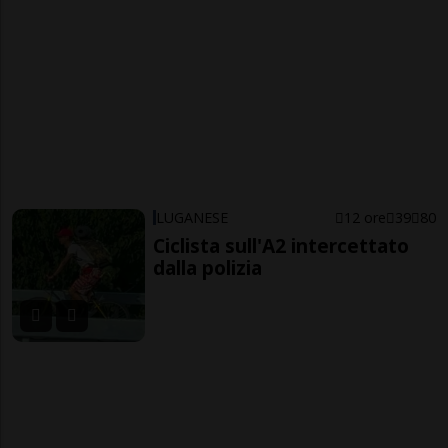
LUGANESE
12 ore
39
80
Ciclista sull'A2 intercettato
dalla polizia