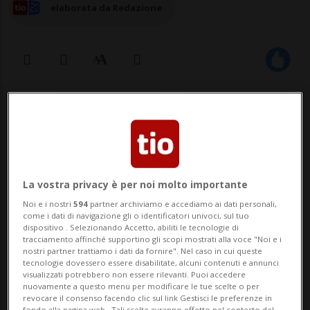
elaborata da Redazione
08 ott 2025 - 08:22
Aggiornamento 11:01
La vostra privacy è per noi molto importante
Noi e i nostri
594
partner archiviamo e accediamo ai dati personali,
come i dati di navigazione gli o identificatori univoci, sul tuo
dispositivo . Selezionando Accetto, abiliti le tecnologie di
BLUMBERG - La polizia doganale tedesca
tracciamento affinché supportino gli scopi mostrati alla voce "Noi e i
nostri partner trattiamo i dati da fornire". Nel caso in cui queste
ha sequestrato 70 colombe da
tecnologie dovessero essere disabilitate, alcuni contenuti e annunci
visualizzati potrebbero non essere rilevanti. Puoi accedere
allevamento trasportate illegalmente
nuovamente a questo menu per modificare le tue scelte o per
revocare il consenso facendo clic sul link Gestisci le preferenze in
fondo alla pagina web.. Tali scelte avranno effetto nel contesto del