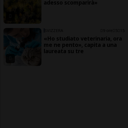
adesso scomparirà»
SVIZZERA
9 ore
5
15
«Ho studiato veterinaria, ora
me ne pento», capita a una
laureata su tre