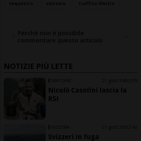
sequestro
svizzera
traffico illecito
Perché non è possibile
commentare questo articolo
NOTIZIE PIÙ LETTE
CANTONE
1 gior
149
379
Nicolò Casolini lascia la
RSI
SVIZZERA
1 gior
100
142
Svizzeri in fuga