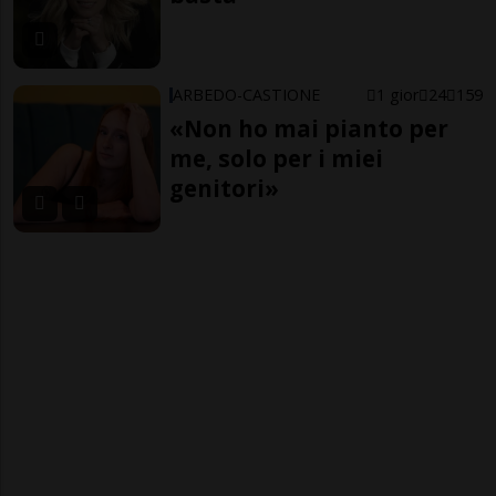
ARBEDO-CASTIONE
1 gior
24
159
«Non ho mai pianto per
me, solo per i miei
genitori»