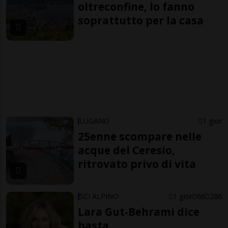
oltreconfine, lo fanno
soprattutto per la casa
LUGANO
1 gior
25enne scompare nelle
acque del Ceresio,
ritrovato privo di vita
SCI ALPINO
1 gior
66
286
Lara Gut-Behrami dice
basta