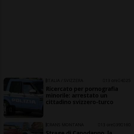
ITALIA / SVIZZERA
13 ore
4
25
Ricercato per pornografia
minorile: arrestato un
cittadino svizzero-turco
CRANS MONTANA
13 ore
39
160
Strage di Capodanno, la