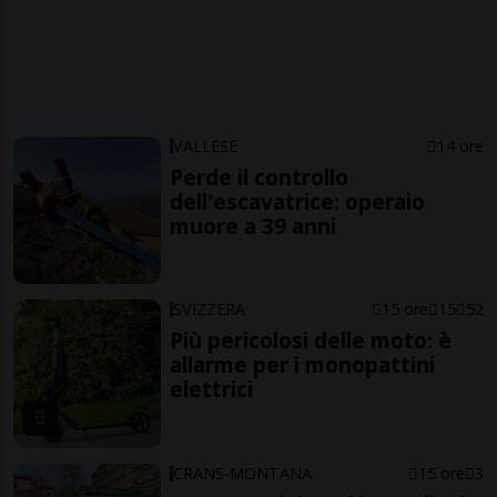
VALLESE
14 ore
Perde il controllo
dell'escavatrice: operaio
muore a 39 anni
SVIZZERA
15 ore
15
52
Più pericolosi delle moto: è
allarme per i monopattini
elettrici
CRANS-MONTANA
15 ore
3