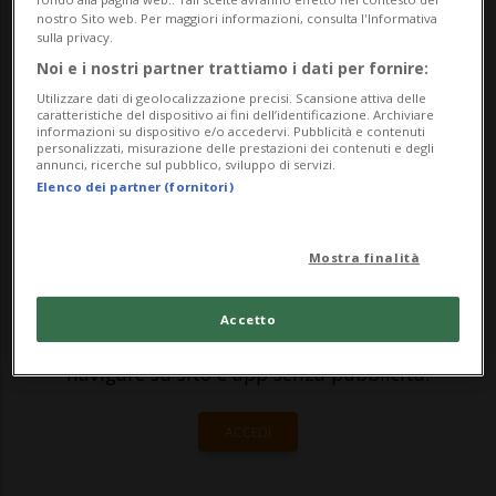
dalla Svizzera in Germania. L’operazione,
nostro Sito web. Per maggiori informazioni, consulta l'Informativa
condotta la scorsa settimana dal
sulla privacy.
Noi e i nostri partner trattiamo i dati per fornire:
Hauptzollamt Singen vicino a Beggingen,
Utilizzare dati di geolocalizzazione precisi. Scansione attiva delle
ha portato al fermo di un fu...
caratteristiche del dispositivo ai fini dell’identificazione. Archiviare
informazioni su dispositivo e/o accedervi. Pubblicità e contenuti
personalizzati, misurazione delle prestazioni dei contenuti e degli
annunci, ricerche sul pubblico, sviluppo di servizi.
🔐 Sblocca il nostro archivio
Elenco dei partner (fornitori)
esclusivo!
Mostra finalità
Sottoscrivi un abbonamento
Archivio
per
leggere questo articolo, oppure scegli
Accetto
MyTioAbo
per accedere all'archivio e
navigare su sito e app senza pubblicità.
ACCEDI