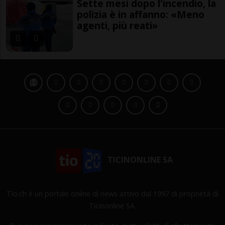
Sette mesi dopo l'incendio, la
polizia è in affanno: «Meno
agenti, più reati»
TICINONLINE SA
Tio.ch è un portale online di news attivo dal 1997 di proprietà di
Ticinonline SA.