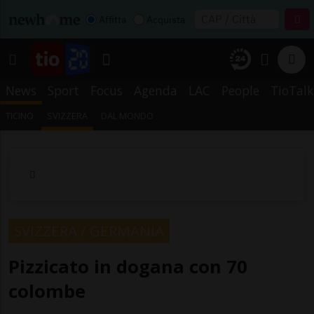
Affitta
Acquista
News
Sport
Focus
Agenda
LAC
People
TioTalk
TICINO
SVIZZERA
DAL MONDO
SVIZZERA / GERMANIA
Pizzicato in dogana con 70
colombe