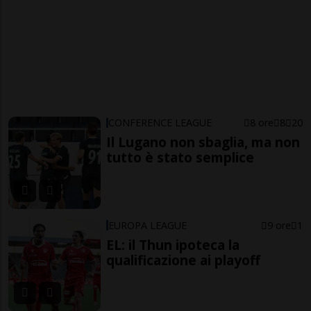
CONFERENCE LEAGUE
8 ore
8
20
Il Lugano non sbaglia, ma non
tutto è stato semplice
EUROPA LEAGUE
9 ore
1
EL: il Thun ipoteca la
qualificazione ai playoff