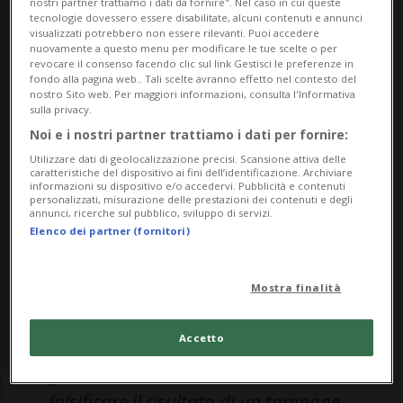
nostri partner trattiamo i dati da fornire". Nel caso in cui queste
tecnologie dovessero essere disabilitate, alcuni contenuti e annunci
visualizzati potrebbero non essere rilevanti. Puoi accedere
nuovamente a questo menu per modificare le tue scelte o per
revocare il consenso facendo clic sul link Gestisci le preferenze in
fondo alla pagina web.. Tali scelte avranno effetto nel contesto del
12 gen 2022 - 17:32
Aggiornamento 21:29
nostro Sito web. Per maggiori informazioni, consulta l'Informativa
sulla privacy.
34
Noi e i nostri partner trattiamo i dati per fornire:
Utilizzare dati di geolocalizzazione precisi. Scansione attiva delle
caratteristiche del dispositivo ai fini dell’identificazione. Archiviare
informazioni su dispositivo e/o accedervi. Pubblicità e contenuti
personalizzati, misurazione delle prestazioni dei contenuti e degli
annunci, ricerche sul pubblico, sviluppo di servizi.
Elenco dei partner (fornitori)
Mostra finalità
Dal punto di vista sportivo l'ATP ha
Accetto
già chiarito che «qualora un
giocatore venisse scoperto a
falsificare il risultato di un tampone,