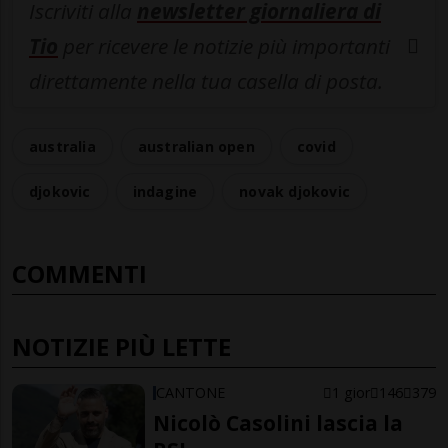
Iscriviti alla
newsletter giornaliera di
Tio
per ricevere le notizie più importanti
direttamente nella tua casella di posta.
australia
australian open
covid
djokovic
indagine
novak djokovic
COMMENTI
NOTIZIE PIÙ LETTE
CANTONE
1 gior
146
379
Nicolò Casolini lascia la