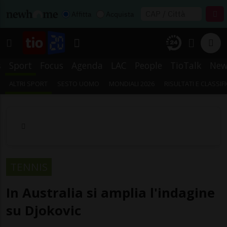
Affitta
Acquista
s
Sport
Focus
Agenda
LAC
People
TioTalk
New
ALTRI SPORT
SESTO UOMO
MONDIALI 2026
RISULTATI E CLASSIF
TENNIS
In Australia si amplia l'indagine
su Djokovic