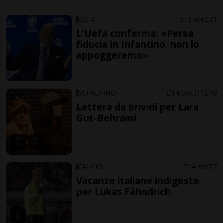
UEFA
13 ore
21
L'Uefa conferma: «Persa
fiducia in Infantino, non lo
appoggeremo»
SCI ALPINO
14 ore
11
79
Lettera da brividi per Lara
Gut-Behrami
CALCIO
14 ore
7
Vacanze italiane indigeste
per Lukas Fähndrich