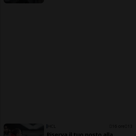
HCL
16 ore
13
Riserva il tuo posto alla