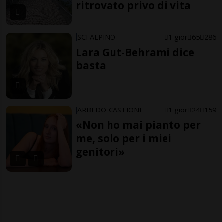
ritrovato privo di vita
SCI ALPINO
1 gior
65
286
Lara Gut-Behrami dice
basta
ARBEDO-CASTIONE
1 gior
24
159
«Non ho mai pianto per
me, solo per i miei
genitori»