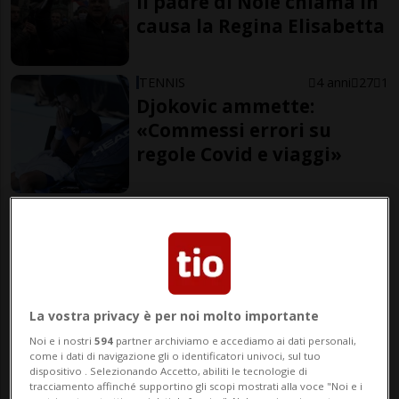
il padre di Nole chiama in
causa la Regina Elisabetta
TENNIS
4 anni
27
1
Djokovic ammette:
«Commessi errori su
regole Covid e viaggi»
TENNIS
4 anni
22
2
Tampone manomesso?
Altre grane per Nole
La vostra privacy è per noi molto importante
Noi e i nostri
594
partner archiviamo e accediamo ai dati personali,
come i dati di navigazione gli o identificatori univoci, sul tuo
di Elia Mantegazzi
dispositivo . Selezionando Accetto, abiliti le tecnologie di
Giornalista
tracciamento affinché supportino gli scopi mostrati alla voce "Noi e i