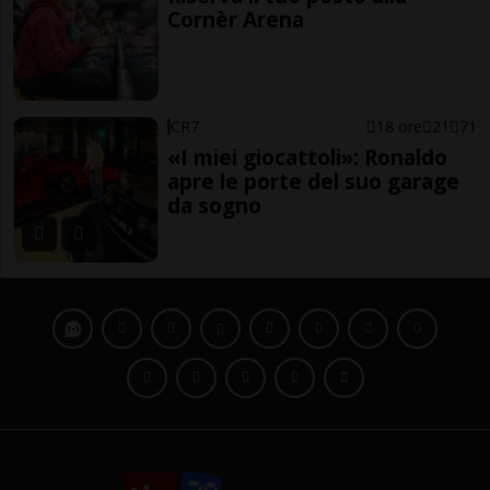
Cornèr Arena
CR7
18 ore
21
71
«I miei giocattoli»: Ronaldo
apre le porte del suo garage
da sogno