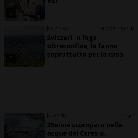
RSI
SVIZZERA
1 gior
100
142
Svizzeri in fuga
oltreconfine, lo fanno
soprattutto per la casa
LUGANO
1 gior
25enne scompare nelle
acque del Ceresio,