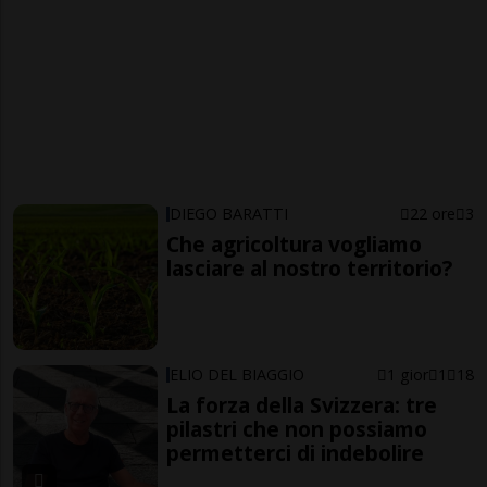
DIEGO BARATTI
22 ore
3
Che agricoltura vogliamo
lasciare al nostro territorio?
ELIO DEL BIAGGIO
1 gior
1
18
La forza della Svizzera: tre
pilastri che non possiamo
permetterci di indebolire