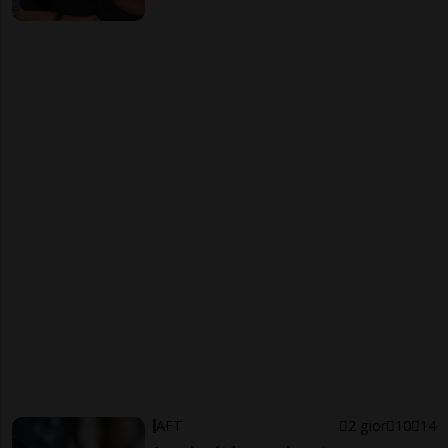
AFT
2 gior
10
14