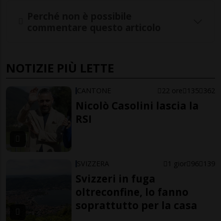
Perché non è possibile
commentare questo articolo
NOTIZIE PIÙ LETTE
CANTONE
22 ore
135
362
Nicolò Casolini lascia la
RSI
SVIZZERA
1 gior
96
139
Svizzeri in fuga
oltreconfine, lo fanno
soprattutto per la casa