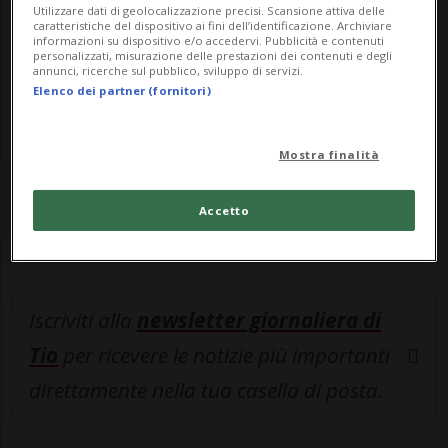
Utilizzare dati di geolocalizzazione precisi. Scansione attiva delle
navigare su sito e app senza pubblicità.
caratteristiche del dispositivo ai fini dell’identificazione. Archiviare
informazioni su dispositivo e/o accedervi. Pubblicità e contenuti
personalizzati, misurazione delle prestazioni dei contenuti e degli
annunci, ricerche sul pubblico, sviluppo di servizi.
ACCEDI
Elenco dei partner (fornitori)
Mostra finalità
Entra nel
canale WhatsApp
di
Ticinonline.
Accetto
Iscriviti alla
newsletter giornaliera di
Tio
per ricevere le notizie più importanti
direttamente nella tua casella di posta.