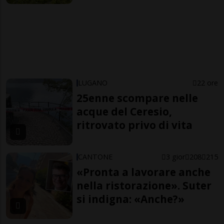
LUGANO
22 ore
25enne scompare nelle
acque del Ceresio,
ritrovato privo di vita
CANTONE
3 gior
208
215
«Pronta a lavorare anche
nella ristorazione». Suter
si indigna: «Anche?»