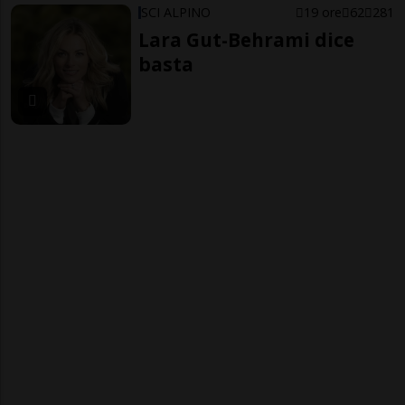
SCI ALPINO
19 ore
62
281
Lara Gut-Behrami dice
basta