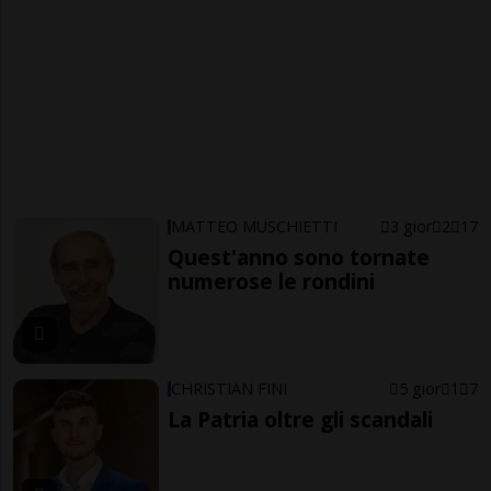
MATTEO MUSCHIETTI
3 gior
2
17
Quest'anno sono tornate
numerose le rondini
CHRISTIAN FINI
5 gior
1
7
La Patria oltre gli scandali