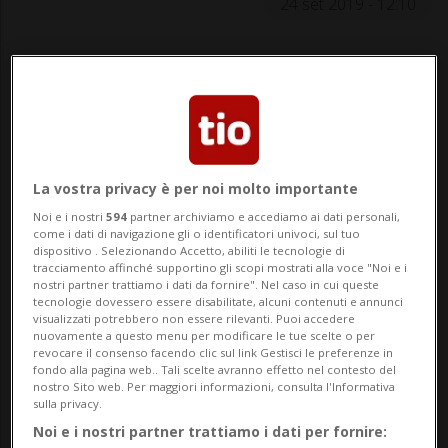
24 set 2019 - 12:10
Ci risiamo, anche quest’anno i premi cassa
malati sono aumentati. A livello svizzero
forse meno del previsto, ma la situazione
resta problematica. A livello ticinese
La vostra privacy è per noi molto importante
l’aumento è invece superiore alla media
Noi e i nostri
594
partner archiviamo e accediamo ai dati personali,
come i dati di navigazione gli o identificatori univoci, sul tuo
svizzera e ciò non...
dispositivo . Selezionando Accetto, abiliti le tecnologie di
tracciamento affinché supportino gli scopi mostrati alla voce "Noi e i
nostri partner trattiamo i dati da fornire". Nel caso in cui queste
🔐 Sblocca il nostro archivio
tecnologie dovessero essere disabilitate, alcuni contenuti e annunci
visualizzati potrebbero non essere rilevanti. Puoi accedere
esclusivo!
nuovamente a questo menu per modificare le tue scelte o per
revocare il consenso facendo clic sul link Gestisci le preferenze in
fondo alla pagina web.. Tali scelte avranno effetto nel contesto del
Sottoscrivi un abbonamento
Archivio
per
nostro Sito web. Per maggiori informazioni, consulta l'Informativa
sulla privacy.
leggere questo articolo, oppure scegli
Noi e i nostri partner trattiamo i dati per fornire:
MyTioAbo
per accedere all'archivio e