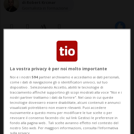
di Robert Krcmar
Giornalista in formazione
23 feb 2021 - 06:30
2
PECHINO / WASHINGTON - Basta dazi, stop
La vostra privacy è per noi molto importante
a sanzioni e restrizioni, e una ripartenza
Noi e i nostri
594
partner archiviamo e accediamo ai dati personali,
come i dati di navigazione gli o identificatori univoci, sul tuo
"da zero" all'insegna della cooperazione. È
dispositivo . Selezionando Accetto, abiliti le tecnologie di
tracciamento affinché supportino gli scopi mostrati alla voce "Noi e i
quanto ha chiesto il Ministro degli Esteri
nostri partner trattiamo i dati da fornire". Nel caso in cui queste
tecnologie dovessero essere disabilitate, alcuni contenuti e annunci
cinese, Wang Yi, all'amministrazione del
visualizzati potrebbero non essere rilevanti. Puoi accedere
nuovamente a questo menu per modificare le tue scelte o per
nuovo Presidente degli Stati Uni...
revocare il consenso facendo clic sul link Gestisci le preferenze in
fondo alla pagina web.. Tali scelte avranno effetto nel contesto del
nostro Sito web. Per maggiori informazioni, consulta l'Informativa
sulla privacy.