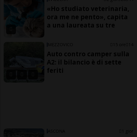
«Ho studiato veterinaria,
ora me ne pento», capita
a una laureata su tre
MEZZOVICO
15 ore
14
Auto contro camper sulla
A2: il bilancio è di sette
feriti
ASCONA
1 gior