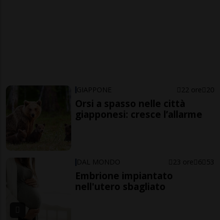
GIAPPONE
22 ore
20
Orsi a spasso nelle città
giapponesi: cresce l’allarme
DAL MONDO
23 ore
6
53
Embrione impiantato
nell'utero sbagliato