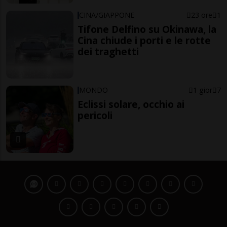
CINA/GIAPPONE
23 ore
1
Tifone Delfino su Okinawa, la
Cina chiude i porti e le rotte
dei traghetti
MONDO
1 gior
7
Eclissi solare, occhio ai
pericoli