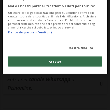
🔐 Sblocca il nostro archivio
Noi e i nostri partner trattiamo i dati per fornire:
esclusivo!
Utilizzare dati di geolocalizzazione precisi. Scansione attiva delle
caratteristiche del dispositivo ai fini dell’identificazione. Archiviare
Sottoscrivi un abbonamento
Archivio
per
informazioni su dispositivo e/o accedervi. Pubblicità e contenuti
personalizzati, misurazione delle prestazioni dei contenuti e degli
leggere questo articolo, oppure scegli
annunci, ricerche sul pubblico, sviluppo di servizi.
Elenco dei partner (fornitori)
MyTioAbo
per accedere all'archivio e
navigare su sito e app senza pubblicità.
Mostra finalità
ACCEDI
Accetto
Entra nel
canale WhatsApp
di
Ticinonline.