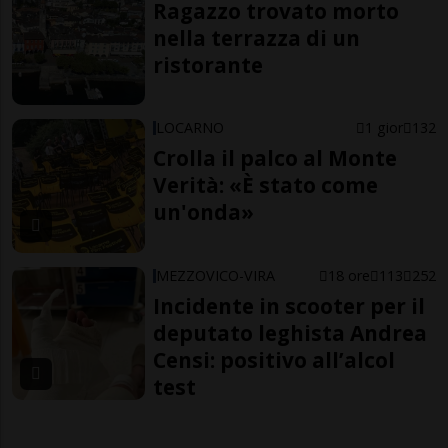
Ragazzo trovato morto
nella terrazza di un
ristorante
LOCARNO
1 gior
132
Crolla il palco al Monte
Verità: «È stato come
un'onda»
MEZZOVICO-VIRA
18 ore
113
252
Incidente in scooter per il
deputato leghista Andrea
Censi: positivo all’alcol
test