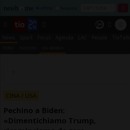
Affitta
Acquista
News
Sport
Focus
Agenda
LAC
People
TioTalk
TICINO
SVIZZERA
DAL MONDO
CINA / USA
Pechino a Biden:
«Dimentichiamo Trump,