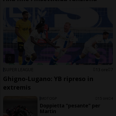
SUPER LEAGUE
13 ore
7
Ghigno-Lugano: YB ripreso in
extremis
MOTOGP
15 ore
4
Doppietta "pesante" per
Martin