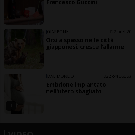
Francesco Guccini
GIAPPONE
22 ore
20
Orsi a spasso nelle città
giapponesi: cresce l’allarme
DAL MONDO
22 ore
6
53
Embrione impiantato
nell'utero sbagliato
VIDEO