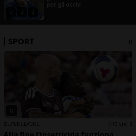
per gli occhi
SPORT
SUPER LEAGUE
10 ore
3
Alla fine l’insetticida funziona