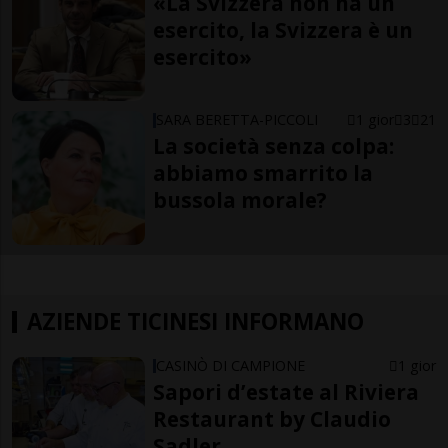
«La Svizzera non ha un
esercito, la Svizzera è un
esercito»
SARA BERETTA-PICCOLI
1 gior
3
21
La società senza colpa:
abbiamo smarrito la
bussola morale?
AZIENDE TICINESI INFORMANO
CASINÒ DI CAMPIONE
1 gior
Sapori d’estate al Riviera
Restaurant by Claudio
Sadler