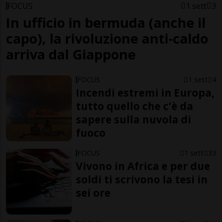
FOCUS
1 sett
3
In ufficio in bermuda (anche il
capo), la rivoluzione anti-caldo
arriva dal Giappone
FOCUS
1 sett
4
Incendi estremi in Europa,
tutto quello che c'è da
sapere sulla nuvola di
fuoco
FOCUS
1 sett
33
Vivono in Africa e per due
soldi ti scrivono la tesi in
sei ore