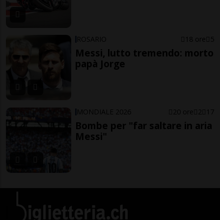
ROSARIO
18 ore
5
Messi, lutto tremendo: morto
papà Jorge
MONDIALE 2026
20 ore
2
17
Bombe per "far saltare in aria
Messi"