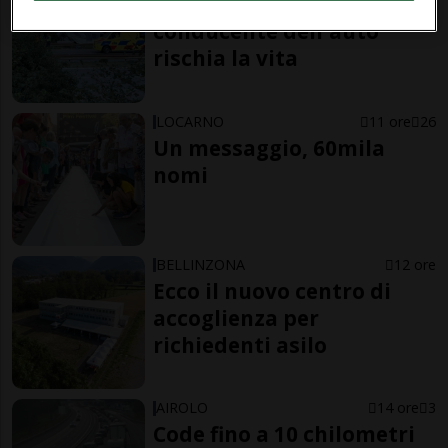
Grave incidente sulla A2: il
conducente dell'auto
rischia la vita
LOCARNO
11 ore
26
Un messaggio, 60mila
nomi
BELLINZONA
12 ore
Ecco il nuovo centro di
accoglienza per
richiedenti asilo
AIROLO
14 ore
3
Code fino a 10 chilometri