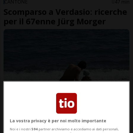
CANTONE
47 min
Scomparso a Verdasio: ricerche
per il 67enne Jürg Morger
CANTONE
1 ora
1
Un figlio fa esplodere in cielo
un "Arcobaleno" di emozioni
La vostra privacy è per noi molto importante
Noi e i nostri
594
partner archiviamo e accediamo ai dati personali,
MEZZOVICO
10 ore
58