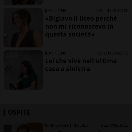
CANTONE
2 sett
30
100
«Bigiavo il liceo perché
non mi riconoscevo in
questa società»
CANTONE
3 sett
14
103
Lei che vive nell'ultima
casa a sinistra
OSPITE
CHRISTIAN TRESOLDI
22 ore
3
53