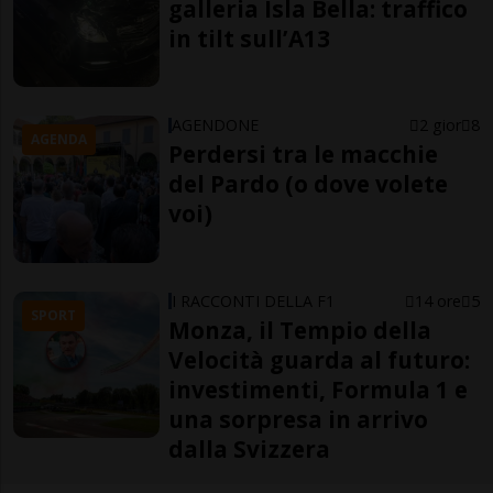
galleria Isla Bella: traffico
in tilt sull’A13
AGENDONE
2 gior
8
AGENDA
Perdersi tra le macchie
del Pardo (o dove volete
voi)
I RACCONTI DELLA F1
14 ore
5
SPORT
Monza, il Tempio della
Velocità guarda al futuro:
investimenti, Formula 1 e
una sorpresa in arrivo
dalla Svizzera