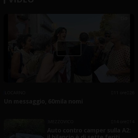
LOCARNO
11 ore
26
Un messaggio, 60mila nomi
MEZZOVICO
14 ore
14
Auto contro camper sulla A2:
il bilancio è di sette feriti