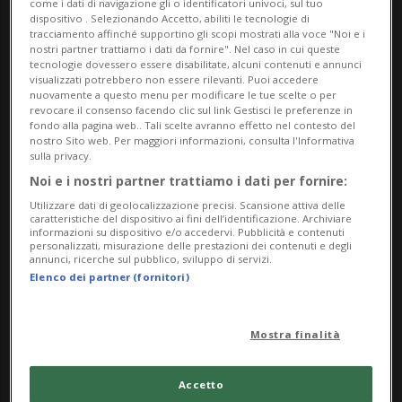
come i dati di navigazione gli o identificatori univoci, sul tuo
Traffico ancora bloccato
dispositivo . Selezionando Accetto, abiliti le tecnologie di
tracciamento affinché supportino gli scopi mostrati alla voce "Noi e i
sulla A2, automobilisti in
nostri partner trattiamo i dati da fornire". Nel caso in cui queste
strada e tanta
tecnologie dovessero essere disabilitate, alcuni contenuti e annunci
visualizzati potrebbero non essere rilevanti. Puoi accedere
frustrazione
nuovamente a questo menu per modificare le tue scelte o per
revocare il consenso facendo clic sul link Gestisci le preferenze in
LOCARNO
1 ora
fondo alla pagina web.. Tali scelte avranno effetto nel contesto del
nostro Sito web. Per maggiori informazioni, consulta l'Informativa
Una domenica con James
sulla privacy.
Gray
Noi e i nostri partner trattiamo i dati per fornire:
Utilizzare dati di geolocalizzazione precisi. Scansione attiva delle
caratteristiche del dispositivo ai fini dell’identificazione. Archiviare
informazioni su dispositivo e/o accedervi. Pubblicità e contenuti
personalizzati, misurazione delle prestazioni dei contenuti e degli
CHIASSO
1 ora
annunci, ricerche sul pubblico, sviluppo di servizi.
Ellevel, il benessere da
Elenco dei partner (fornitori)
vivere insieme
Mostra finalità
MEZZOVICO
10 ore
14
Accetto