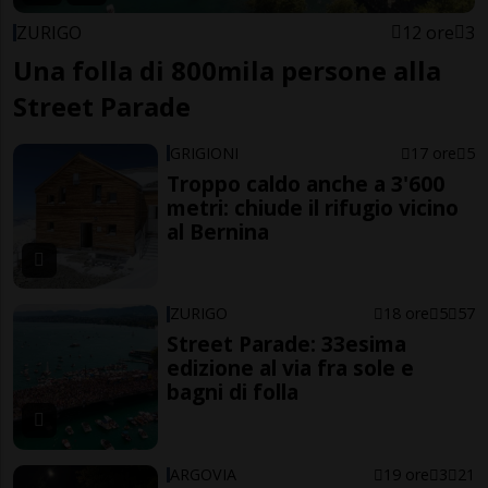
ZURIGO
12 ore
3
Una folla di 800mila persone alla
Street Parade
GRIGIONI
17 ore
5
Troppo caldo anche a 3'600
metri: chiude il rifugio vicino
al Bernina
ZURIGO
18 ore
5
57
Street Parade: 33esima
edizione al via fra sole e
bagni di folla
ARGOVIA
19 ore
3
21