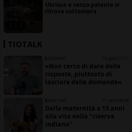
Ubriaco e senza patente si
ritrova sottosopra
TIOTALK
LOCARNO
4 gior
1
15
«Non cerco di dare delle
risposte, piuttosto di
lasciare delle domande»
CANTONE
1 sett
5
59
Dalla maternità a 15 anni
alla vita nella "riserva
indiana"