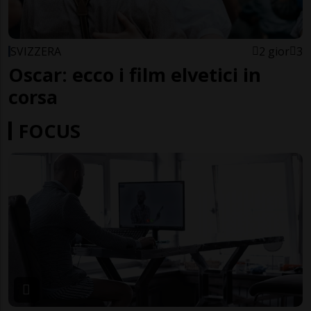
SVIZZERA
2 gior
3
Oscar: ecco i film elvetici in
corsa
FOCUS