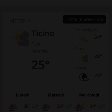
Tutte le previsioni
METEO
Pomeriggio
Ticino
34°
Oggi
Sera
Variabile
28°
25°
Notte
24°
Lunedì
Martedì
Mercoledì
35°
22°
36°
23°
34°
22°