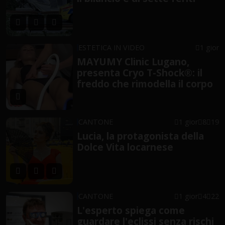
ESTETICA IN VIDEO
1 gior
MAYUMY Clinic Lugano,
presenta Cryo T-Shock®: il
freddo che rimodella il corpo
CANTONE
1 gior
8
19
Lucia, la protagonista della
Dolce Vita locarnese
CANTONE
1 gior
4
22
L'esperto spiega come
guardare l'eclissi senza rischi