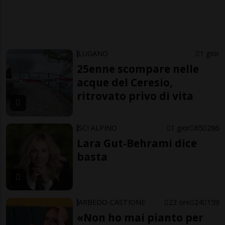
LUGANO
1 gior
25enne scompare nelle
acque del Ceresio,
ritrovato privo di vita
SCI ALPINO
1 gior
65
286
Lara Gut-Behrami dice
basta
ARBEDO-CASTIONE
23 ore
24
159
«Non ho mai pianto per