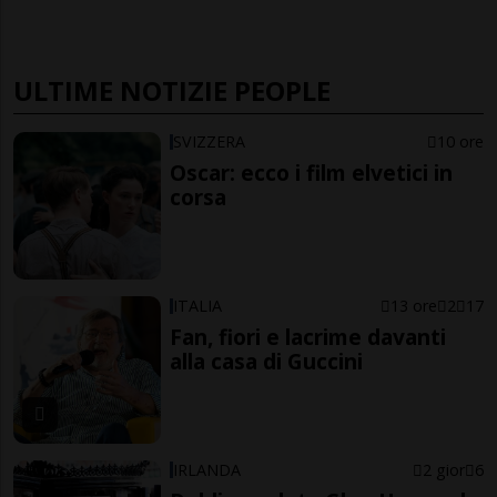
ULTIME NOTIZIE PEOPLE
SVIZZERA
10 ore
Oscar: ecco i film elvetici in
corsa
ITALIA
13 ore
2
17
Fan, fiori e lacrime davanti
alla casa di Guccini
IRLANDA
2 gior
6