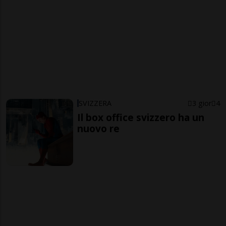
SVIZZERA
3 gior
4
Il box office svizzero ha un
nuovo re