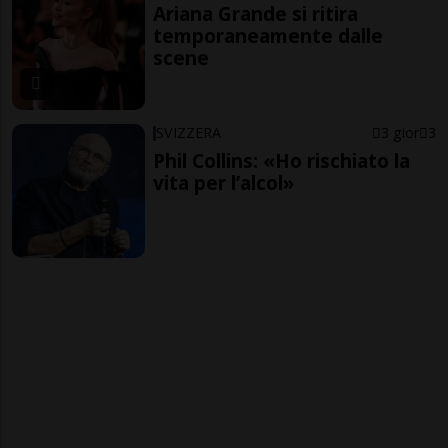
Ariana Grande si ritira
temporaneamente dalle
scene
SVIZZERA
3 gior
3
Phil Collins: «Ho rischiato la
vita per l’alcol»