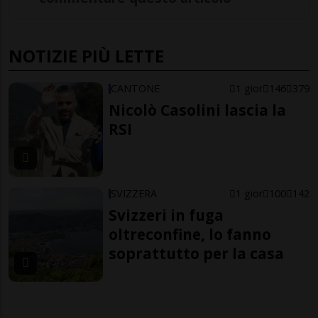
NOTIZIE PIÙ LETTE
CANTONE
1 gior
146
379
Nicolò Casolini lascia la
RSI
SVIZZERA
1 gior
100
142
Svizzeri in fuga
oltreconfine, lo fanno
soprattutto per la casa