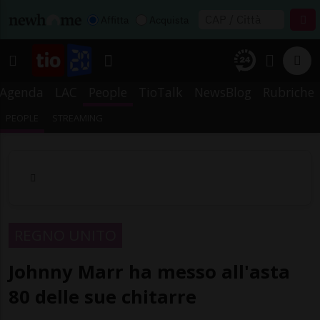
Affitta
Acquista
Agenda
LAC
People
TioTalk
NewsBlog
Rubriche
PEOPLE
STREAMING
REGNO UNITO
Johnny Marr ha messo all'asta
80 delle sue chitarre