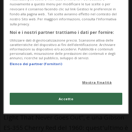
Rickenbacker 330 Jetglo del 1982, suonata
nuovamente a questo menu per modificare le tue scelte o per
revocare il consenso facendo clic sul link Gestisci le preferenze in
dal musicista in alcuni grandi successi
fondo alla pagina web.. Tali scelte avranno effetto nel contesto del
nostro Sito web. Per maggiori informazioni, consulta l'Informativa
della celebre band di Manchester, come
sulla privacy.
Noi e i nostri partner trattiamo i dati per fornire:
“This Charming Man”, “What Difference
Utilizzare dati di geolocalizzazione precisi. Scansione attiva delle
Does It Make?” e “Still Ill”, e prestata a Noel
caratteristiche del dispositivo ai fini dell’identificazione. Archiviare
informazioni su dispositivo e/o accedervi. Pubblicità e contenuti
personalizzati, misurazione delle prestazioni dei contenuti e degli
Gallagher per la copertina di Supersonic: il
annunci, ricerche sul pubblico, sviluppo di servizi.
Elenco dei partner (fornitori)
suo prezzo di vendita è stimato a 80'000
sterline (circa 85'500 franchi).
Mostra finalità
In vendita anche una Martin D-28 del
Accetto
1971, la chitarra acustica di “There Is a
Light That Never Goes Out”, e una Gibson
ES-355 Cherry Red del 1960: quest'ultimo è