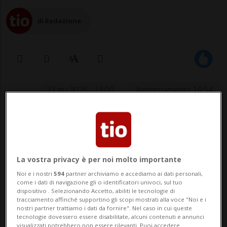
di Redazione
23 giu 2026 - 16:00
Aggiornamento 16:54
LONDRA - Il musicista britannico Johnny
Marr ha messo all'asta circa 80 delle sue
chitarre in un evento in programma da
La vostra privacy è per noi molto importante
Christie's a Londra il 17 settembre.
Noi e i nostri
594
partner archiviamo e accediamo ai dati personali,
come i dati di navigazione gli o identificatori univoci, sul tuo
dispositivo . Selezionando Accetto, abiliti le tecnologie di
Tra i lotti di punta del cofondatore e
tracciamento affinché supportino gli scopi mostrati alla voce "Noi e i
nostri partner trattiamo i dati da fornire". Nel caso in cui queste
chitarrista degli Smiths, figura una
tecnologie dovessero essere disabilitate, alcuni contenuti e annunci
visualizzati potrebbero non essere rilevanti. Puoi accedere