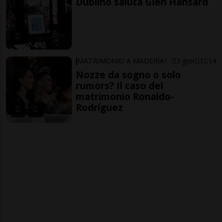
Dublino saluta Glen Hansard
MATRIMONIO A MADEIRA?
3 gior
1
14
Nozze da sogno o solo
rumors? Il caso del
matrimonio Ronaldo-
Rodríguez