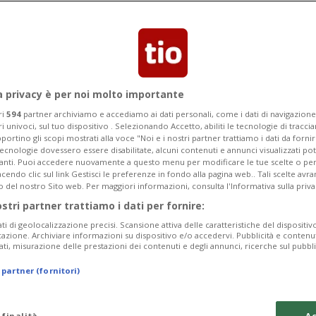
he il Consiglio federale garantisca i
a privacy è per noi molto importante
ri
594
partner archiviamo e accediamo ai dati personali, come i dati di navigazione 
ri univoci, sul tuo dispositivo . Selezionando Accetto, abiliti le tecnologie di tracc
portino gli scopi mostrati alla voce "Noi e i nostri partner trattiamo i dati da fornir
tecnologie dovessero essere disabilitate, alcuni contenuti e annunci visualizzati 
vanti. Puoi accedere nuovamente a questo menu per modificare le tue scelte o per
endo clic sul link Gestisci le preferenze in fondo alla pagina web.. Tali scelte avr
o del nostro Sito web. Per maggiori informazioni, consulta l'Informativa sulla priva
ostri partner trattiamo i dati per fornire:
ati di geolocalizzazione precisi. Scansione attiva delle caratteristiche del dispositivo 
icazione. Archiviare informazioni su dispositivo e/o accedervi. Pubblicità e contenu
ati, misurazione delle prestazioni dei contenuti e degli annunci, ricerche sul pubbl
 partner (fornitori)
 finalità
Ac