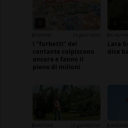
CONFINE
3 gior
10
37
SCI ALPI
I "furbetti" del
Lara G
contante colpiscono
dice b
ancora e fanno il
pieno di milioni
CANTONE
2 gior
85
101
LAVIZZAR