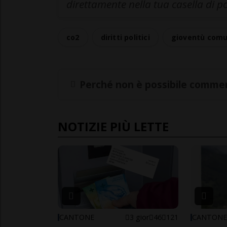
direttamente nella tua casella di p
co2
diritti politici
gioventù comu
Perché non è possibile commen
NOTIZIE PIÙ LETTE
CANTONE
3 gior
46
121
CANTON