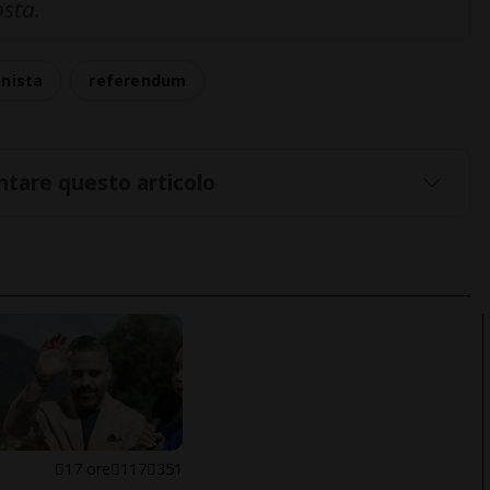
osta.
nista
referendum
tare questo articolo
E
17 ore
117
351