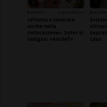
CANTONE
2 gior
208
213
SVIZZERA
«Pronta a lavorare
Svizzer
anche nella
oltrec
ristorazione». Suter si
soprat
indigna: «Anche?»
casa