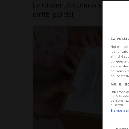
La Gioventù Comunista chiede c
diritti politici
La vostr
Noi e i nost
identificato
affinché sup
cui queste 
essere rile
consenso fac
nel contest
Noi e i n
Utilizzare d
dell’identif
personalizz
di servizi.
Elenco dei
Mostra