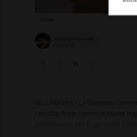
Ti Press
di Giorgio Doninelli
Giornalista
BELLINZONA - La Gioventù Comuni
raccolta firme contro la nuova le
preoccupata per le garanzie a tute
dall’attu...