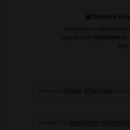
🔐 Sblocca il n
Sottoscrivi un abbonamen
oppure scegli
MyTioAbo
per 
app 
Entra nel
canale WhatsApp
di Tic
Iscriviti alla
newsletter giornalier