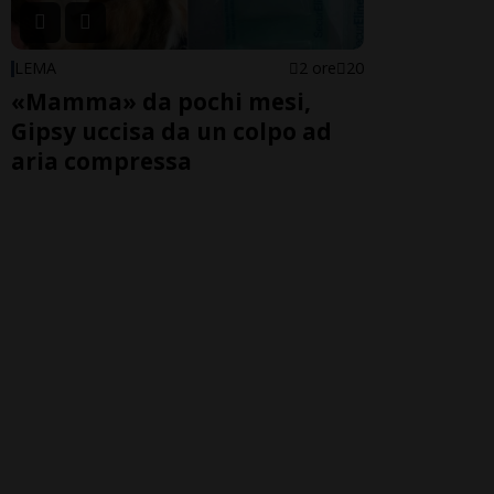
LEMA
2 ore
20
«Mamma» da pochi mesi,
Gipsy uccisa da un colpo ad
aria compressa