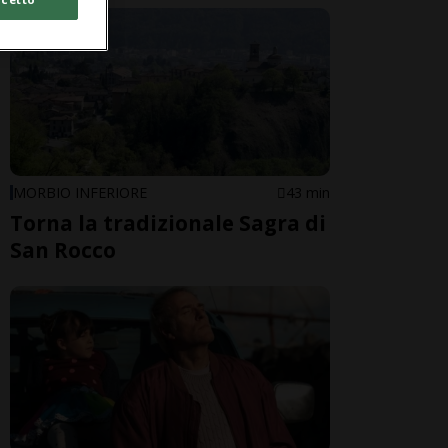
MORBIO INFERIORE
43 min
Torna la tradizionale Sagra di
San Rocco