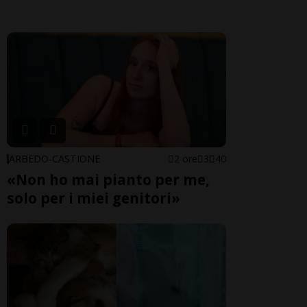
ARBEDO-CASTIONE
2 ore
3
40
«Non ho mai pianto per me,
solo per i miei genitori»