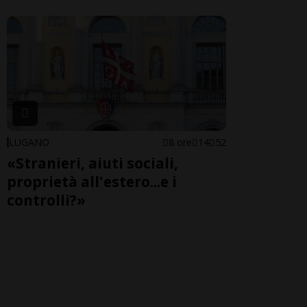
LUGANO
8 ore
14
52
«Stranieri, aiuti sociali,
proprietà all'estero...e i
controlli?»