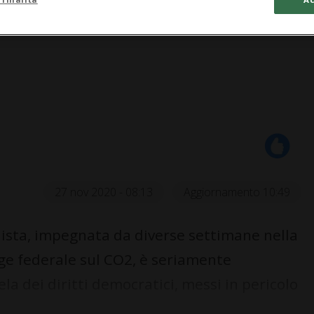
27 nov 2020 - 08:13
Aggiornamento 10:49
sta, impegnata da diverse settimane nella
gge federale sul CO2, è seriamente
la dei diritti democratici, messi in pericolo