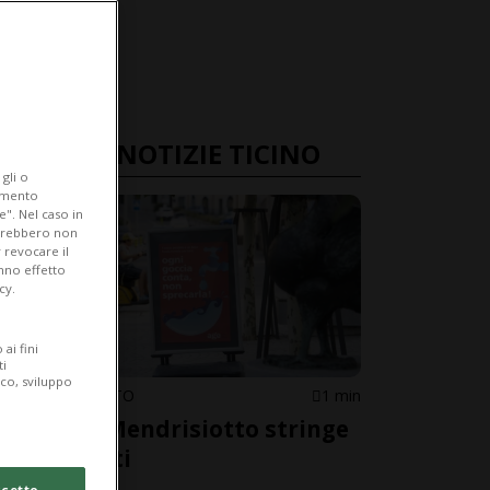
ULTIME NOTIZIE TICINO
gli o
iamento
e". Nel caso in
potrebbero non
 revocare il
anno effetto
cy.
ai fini
ti
ico, sviluppo
MENDRISIOTTO
1 min
Il Basso Mendrisiotto stringe
i rubinetti
cetto