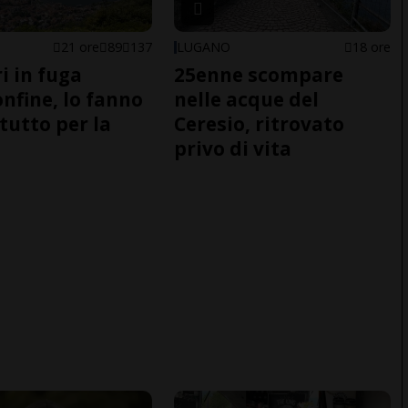
21 ore
89
137
LUGANO
18 ore
i in fuga
25enne scompare
onfine, lo fanno
nelle acque del
tutto per la
Ceresio, ritrovato
privo di vita