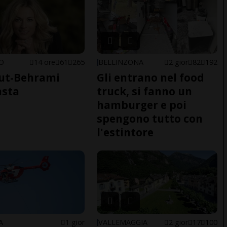
NO
14 ore
61
265
BELLINZONA
2 gior
82
192
ut-Behrami
Gli entrano nel food
asta
truck, si fanno un
hamburger e poi
spengono tutto con
l'estintore
A
1 gior
VALLEMAGGIA
2 gior
17
100