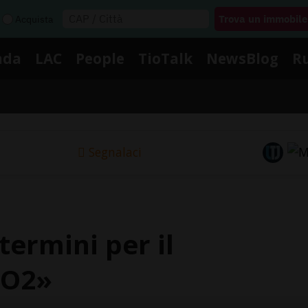
Acquista
nda
LAC
People
TioTalk
NewsBlog
R
Segnalaci
termini per il
CO2»