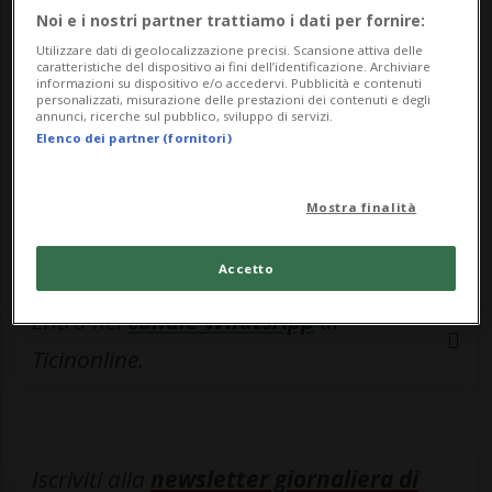
esclusivo!
Noi e i nostri partner trattiamo i dati per fornire:
Utilizzare dati di geolocalizzazione precisi. Scansione attiva delle
Sottoscrivi un abbonamento
Archivio
per
caratteristiche del dispositivo ai fini dell’identificazione. Archiviare
leggere questo articolo, oppure scegli
informazioni su dispositivo e/o accedervi. Pubblicità e contenuti
personalizzati, misurazione delle prestazioni dei contenuti e degli
MyTioAbo
per accedere all'archivio e
annunci, ricerche sul pubblico, sviluppo di servizi.
Elenco dei partner (fornitori)
navigare su sito e app senza pubblicità.
Mostra finalità
ACCEDI
Accetto
Entra nel
canale WhatsApp
di
Ticinonline.
Iscriviti alla
newsletter giornaliera di