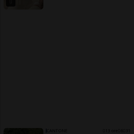
CANTONE
13 ore
6
31