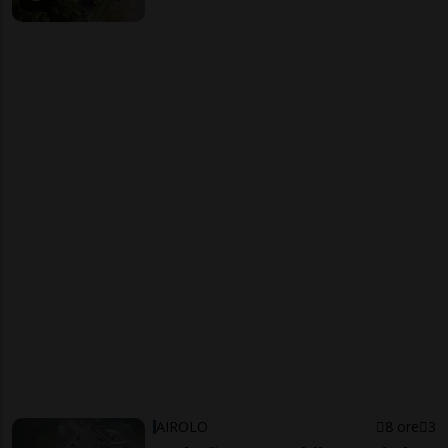
AIROLO
8 ore
3