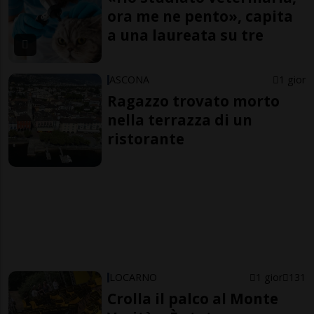
ora me ne pento», capita
a una laureata su tre
ASCONA
1 gior
Ragazzo trovato morto
nella terrazza di un
ristorante
LOCARNO
1 gior
131
Crolla il palco al Monte