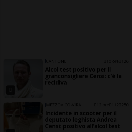
CANTONE
10 ore
126
Alcol test positivo per il
granconsigliere Censi: c'è la
recidiva
MEZZOVICO-VIRA
12 ore
112
250
Incidente in scooter per il
deputato leghista Andrea
Censi: positivo all’alcol test