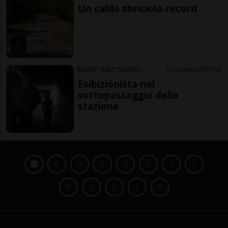
Un caldo sbriciola-record
SANT'ANTONINO
14 ore
47
101
Esibizionista nel
sottopassaggio della
stazione