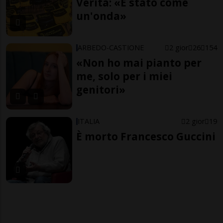
Verità: «È stato come
un'onda»
ARBEDO-CASTIONE
2 gior
26
154
«Non ho mai pianto per
me, solo per i miei
genitori»
ITALIA
2 gior
19
È morto Francesco Guccini