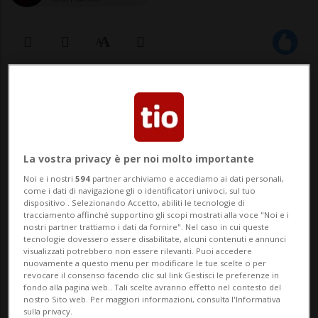
11 lug 2022 - 16:50
Locarno ha un nuovo spazio verde
dedicato ai giovani nei pressi del
La vostra privacy è per noi molto importante
PalaCinema. Il giardino - il cui progetto è
Noi e i nostri
594
partner archiviamo e accediamo ai dati personali,
come i dati di navigazione gli o identificatori univoci, sul tuo
nato dalla collaborazione tra la Città e
dispositivo . Selezionando Accetto, abiliti le tecnologie di
tracciamento affinché supportino gli scopi mostrati alla voce "Noi e i
JardinSuisse Ticino che in questo modo ha
nostri partner trattiamo i dati da fornire". Nel caso in cui queste
tecnologie dovessero essere disabilitate, alcuni contenuti e annunci
voluto anche festeggiare il suo novantesi...
visualizzati potrebbero non essere rilevanti. Puoi accedere
nuovamente a questo menu per modificare le tue scelte o per
revocare il consenso facendo clic sul link Gestisci le preferenze in
fondo alla pagina web.. Tali scelte avranno effetto nel contesto del
🔐 Sblocca il nostro archivio
nostro Sito web. Per maggiori informazioni, consulta l'Informativa
sulla privacy.