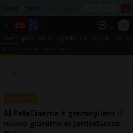
Affitta
Acquista
News
Sport
Focus
Agenda
LAC
People
TioTalk
TICINO
SVIZZERA
DAL MONDO
LOCARNO
Al PalaCinema è germogliato il
nuovo giardino di JardinSuisse