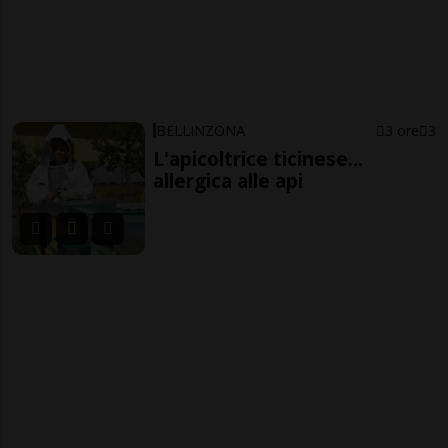
BELLINZONA
3 ore
3
L'apicoltrice ticinese...
allergica alle api