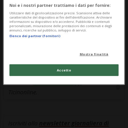
esclusivo!
Noi e i nostri partner trattiamo i dati per fornire:
Sottoscrivi un abbonamento
Archivio
per
Utilizzare dati di geolocalizzazione precisi. Scansione attiva delle
caratteristiche del dispositivo ai fini dell’identificazione. Archiviare
leggere questo articolo, oppure scegli
informazioni su dispositivo e/o accedervi. Pubblicità e contenuti
personalizzati, misurazione delle prestazioni dei contenuti e degli
MyTioAbo
per accedere all'archivio e
annunci, ricerche sul pubblico, sviluppo di servizi.
Elenco dei partner (fornitori)
navigare su sito e app senza pubblicità.
ACCEDI
Mostra finalità
Accetto
Entra nel
canale WhatsApp
di
Ticinonline.
Iscriviti alla
newsletter giornaliera di