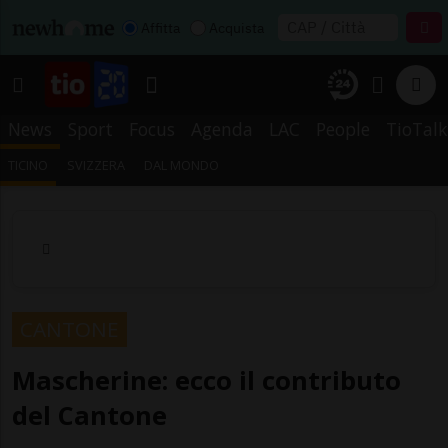
Affitta
Acquista
News
Sport
Focus
Agenda
LAC
People
TioTalk
TICINO
SVIZZERA
DAL MONDO
CANTONE
Mascherine: ecco il contributo
del Cantone