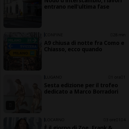
Nodo d'interscambio, i lavori
entrano nell'ultima fase
CONFINE
28 min
A9 chiusa di notte fra Como e
Chiasso, ecco quando
LUGANO
1 ora
1
Sesta edizione per il trofeo
dedicato a Marco Borradori
LOCARNO
3 ore
1
4
È il giorno di Zoe, Frank &