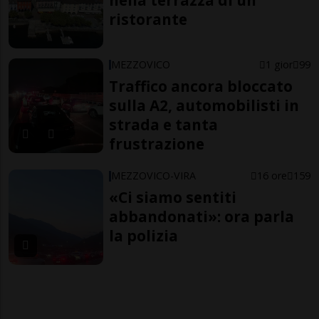
nella terrazza di un
ristorante
MEZZOVICO
1 gior
99
Traffico ancora bloccato
sulla A2, automobilisti in
strada e tanta
frustrazione
MEZZOVICO-VIRA
16 ore
159
«Ci siamo sentiti
abbandonati»: ora parla
la polizia