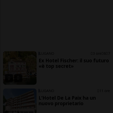
LUGANO
3 ore
6
7
Ex Hotel Fischer: il suo futuro
«è top secret»
LUGANO
11 ore
L’Hotel De La Paix ha un
nuovo proprietario