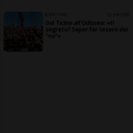
CANTONE
3 ore
2
8
Dal Ticino all'Odissea: «Il
segreto? Saper far tesoro dei
“no”»