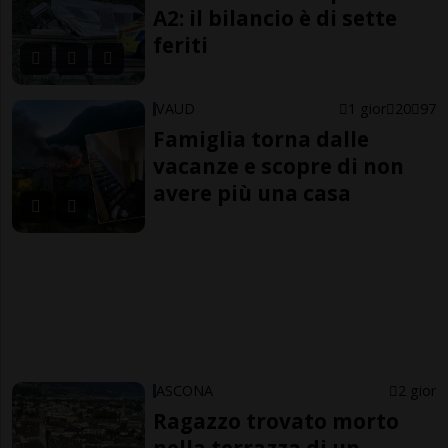
A2: il bilancio è di sette
feriti
VAUD
1 gior
20
97
Famiglia torna dalle
vacanze e scopre di non
avere più una casa
ASCONA
2 gior
Ragazzo trovato morto