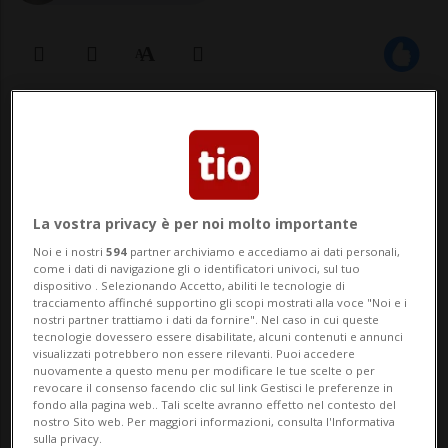
26 ago 2020 - 14:18
BELLINZONA - Dallo scorso 6 luglio in tutta
la Svizzera è obbligatorio indossare la
La vostra privacy è per noi molto importante
mascherina sui mezzi pubblici. Una
Noi e i nostri
594
partner archiviamo e accediamo ai dati personali,
come i dati di navigazione gli o identificatori univoci, sul tuo
misura, questa, che rappresenta un costo
dispositivo . Selezionando Accetto, abiliti le tecnologie di
tracciamento affinché supportino gli scopi mostrati alla voce "Noi e i
non indifferente per le persone in
nostri partner trattiamo i dati da fornire". Nel caso in cui queste
tecnologie dovessero essere disabilitate, alcuni contenuti e annunci
difficoltà finanziarie. Ecco dunque che o...
visualizzati potrebbero non essere rilevanti. Puoi accedere
nuovamente a questo menu per modificare le tue scelte o per
revocare il consenso facendo clic sul link Gestisci le preferenze in
fondo alla pagina web.. Tali scelte avranno effetto nel contesto del
🔐 Sblocca il nostro archivio
nostro Sito web. Per maggiori informazioni, consulta l'Informativa
sulla privacy.