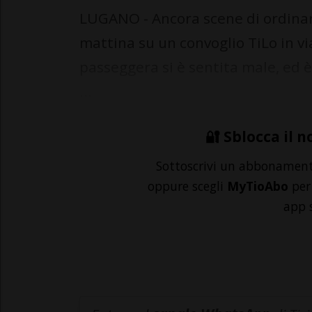
LUGANO - Ancora scene di ordinari
mattina su un convoglio TiLo in v
passeggera si è sentita male, ed 
...
🔐 Sblocca il n
Sottoscrivi un abbonamen
oppure scegli
MyTioAbo
per 
app 