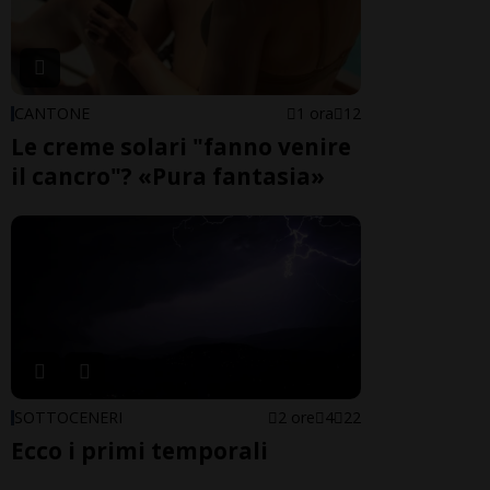
CANTONE
1 ora
12
Le creme solari "fanno venire
il cancro"? «Pura fantasia»
SOTTOCENERI
2 ore
4
22
Ecco i primi temporali