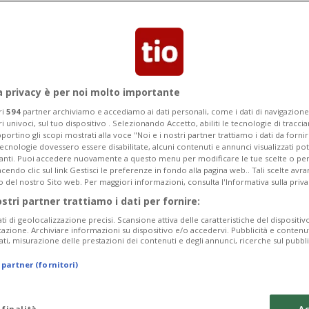
un Tilo tra Mendrisio e Lugano.
tiame»
a privacy è per noi molto importante
ri
594
partner archiviamo e accediamo ai dati personali, come i dati di navigazione 
ri univoci, sul tuo dispositivo . Selezionando Accetto, abiliti le tecnologie di tracc
portino gli scopi mostrati alla voce "Noi e i nostri partner trattiamo i dati da fornir
tecnologie dovessero essere disabilitate, alcuni contenuti e annunci visualizzati 
vanti. Puoi accedere nuovamente a questo menu per modificare le tue scelte o per
endo clic sul link Gestisci le preferenze in fondo alla pagina web.. Tali scelte avr
o del nostro Sito web. Per maggiori informazioni, consulta l'Informativa sulla priva
ostri partner trattiamo i dati per fornire:
ati di geolocalizzazione precisi. Scansione attiva delle caratteristiche del dispositivo 
icazione. Archiviare informazioni su dispositivo e/o accedervi. Pubblicità e contenu
ati, misurazione delle prestazioni dei contenuti e degli annunci, ricerche sul pubbl
 partner (fornitori)
 finalità
Ac