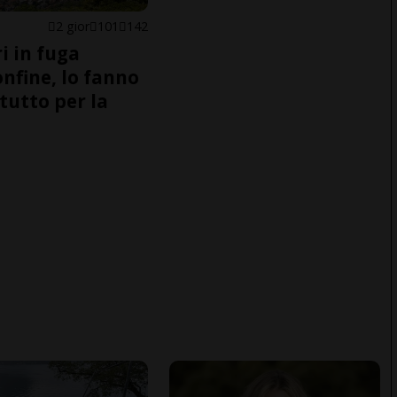
2 gior
101
142
i in fuga
onfine, lo fanno
tutto per la