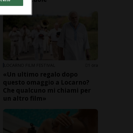
LOCARNO FILM FESTIVAL
1 ora
«Un ultimo regalo dopo
questo omaggio a Locarno?
Che qualcuno mi chiami per
un altro film»