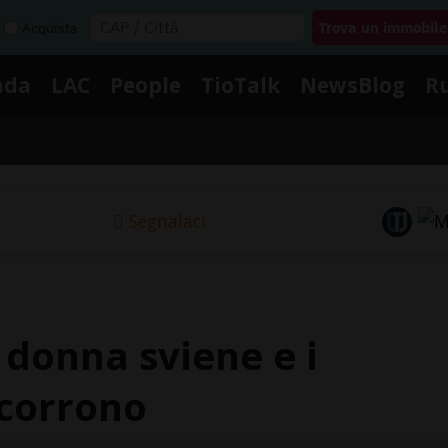
Acquista
nda
LAC
People
TioTalk
NewsBlog
R
Segnalaci
 donna sviene e i
ccorrono