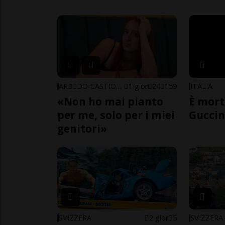
ARBEDO-CASTIONE
1 gior
24
159
ITALIA
«Non ho mai pianto
È mort
per me, solo per i miei
Guccin
genitori»
SVIZZERA
2 gior
5
SVIZZERA