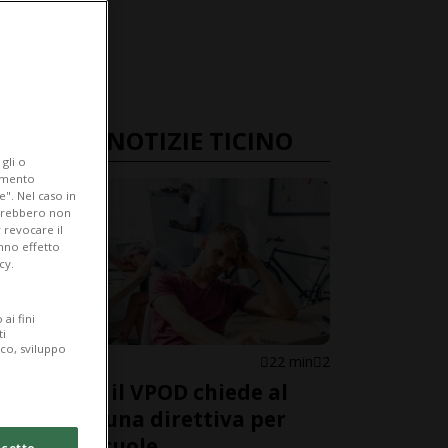
ULTIME NOTIZIE TICINO
gli o
iamento
e". Nel caso in
potrebbero non
 revocare il
anno effetto
cy.
ai fini
ti
ico, sviluppo
CANTONE
22 min
2
Canicola: il VPOD chiede al
Governo una direttiva per
Stato e scuole
cetto