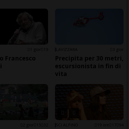
1 gior
19
LAVIZZARA
3 gior
o Francesco
Precipita per 30 metri,
i
escursionista in fin di
vita
2 gior
15
32
SCI ALPINO
19 ore
17
94