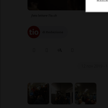
foto lettore Tio.ch
di Redazione
12 nov 2019 - 1