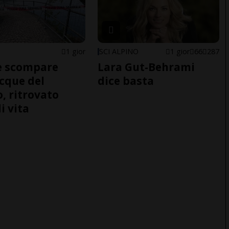
1 gior
SCI ALPINO
1 gior
66
287
e scompare
Lara Gut-Behrami
acque del
dice basta
o, ritrovato
i vita