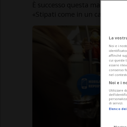
È successo questa mattina su 
«Stipati come in un carro bes
La vostr
Noi e i nost
identificato
affinché sup
cui queste 
essere rile
consenso fac
nel contest
Noi e i n
Utilizzare d
dell’identif
personalizz
di servizi.
Elenco dei
Mostra