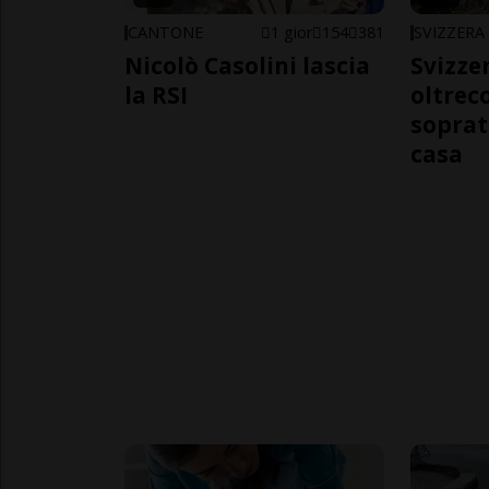
CANTONE
1 gior
154
381
SVIZZERA
Nicolò Casolini lascia
Svizzer
la RSI
oltrec
soprat
casa