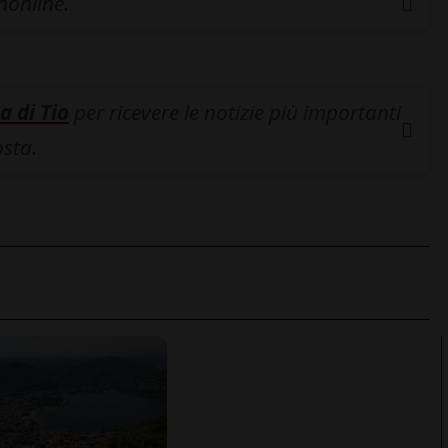
inonline.
a di Tio
per ricevere le notizie più importanti
osta.