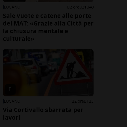
LUGANO
2 ore
21
40
Sale vuote e catene alle porte
del MAT: «Grazie alla Città per
la chiusura mentale e
culturale»
LUGANO
2 ore
1
3
Via Cortivallo sbarrata per
lavori