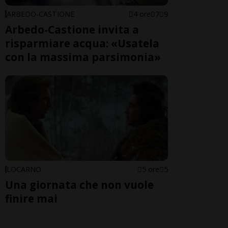
ARBEDO-CASTIONE
4 ore
7
9
Arbedo-Castione invita a
risparmiare acqua: «Usatela
con la massima parsimonia»
LOCARNO
5 ore
5
Una giornata che non vuole
finire mai