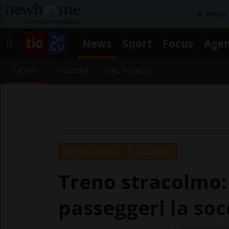
Affitta
News
Sport
Focus
Age
TICINO
SVIZZERA
DAL MONDO
MENDRISIO / LUGANO
Treno stracolmo:
passeggeri la so