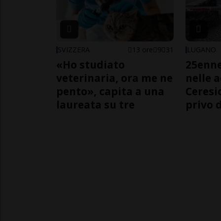
SVIZZERA
13 ore
9
31
LUGANO
«Ho studiato
25enn
veterinaria, ora me ne
nelle 
pento», capita a una
Ceresi
laureata su tre
privo d