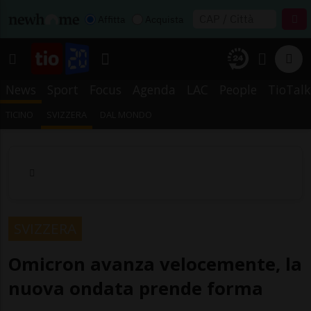
Affitta
Acquista
News
Sport
Focus
Agenda
LAC
People
TioTalk
TICINO
SVIZZERA
DAL MONDO
SVIZZERA
Omicron avanza velocemente, la
nuova ondata prende forma