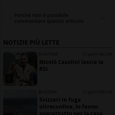
Perché non è possibile
commentare questo articolo
NOTIZIE PIÙ LETTE
CANTONE
1 gior
146
379
Nicolò Casolini lascia la
RSI
SVIZZERA
1 gior
100
142
Svizzeri in fuga
oltreconfine, lo fanno
soprattutto per la casa