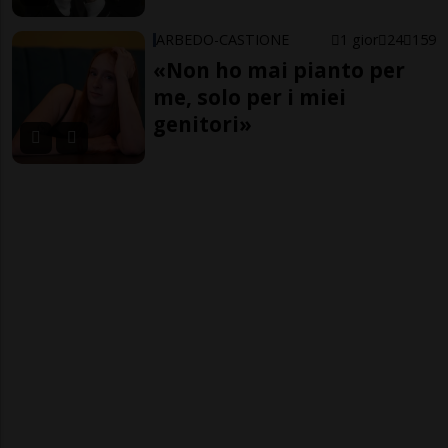
ARBEDO-CASTIONE
1 gior
24
159
«Non ho mai pianto per
me, solo per i miei
genitori»