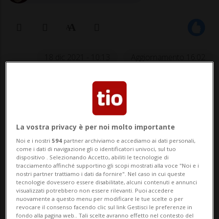
18 dic 2021 - 10:13
Aggiornamento 16:02
La quota fornita dall'UFSP (2,1%) non
deve ingannare, spiega
l'epidemiologa Olivia Keiser. Si
La vostra privacy è per noi molto importante
riferisce infatti ai dati raccolti fino al
Noi e i nostri
594
partner archiviamo e accediamo ai dati personali,
come i dati di navigazione gli o identificatori univoci, sul tuo
5 dicembre.
dispositivo . Selezionando Accetto, abiliti le tecnologie di
tracciamento affinché supportino gli scopi mostrati alla voce "Noi e i
nostri partner trattiamo i dati da fornire". Nel caso in cui queste
tecnologie dovessero essere disabilitate, alcuni contenuti e annunci
BERNA - L'attesa ondata della variante
visualizzati potrebbero non essere rilevanti. Puoi accedere
nuovamente a questo menu per modificare le tue scelte o per
Omicron del coronavirus comincia a
revocare il consenso facendo clic sul link Gestisci le preferenze in
fondo alla pagina web.. Tali scelte avranno effetto nel contesto del