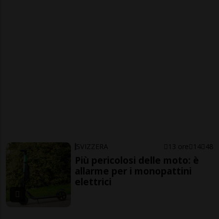
SVIZZERA
13 ore
14
48
Più pericolosi delle moto: è
allarme per i monopattini
elettrici