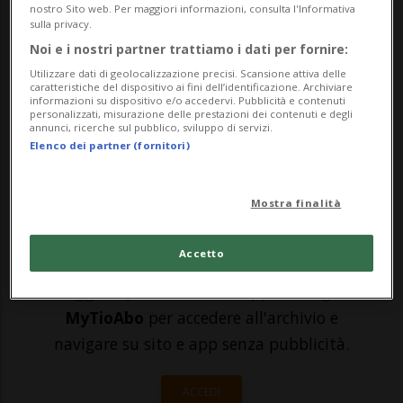
prendere forma in Svizzera. Questo ceppo
nostro Sito web. Per maggiori informazioni, consulta l'Informativa
sulla privacy.
rappresenta già l'11% di tutti i campioni
Noi e i nostri partner trattiamo i dati per fornire:
sequenziati nel canton Ginevra, afferma
Utilizzare dati di geolocalizzazione precisi. Scansione attiva delle
caratteristiche del dispositivo ai fini dell’identificazione. Archiviare
l'epidemiologa Olivia Keiser in
informazioni su dispositivo e/o accedervi. Pubblicità e contenuti
personalizzati, misurazione delle prestazioni dei contenuti e degli
annunci, ricerche sul pubblico, sviluppo di servizi.
un'intervista ...
Elenco dei partner (fornitori)
🔐 Sblocca il nostro archivio
Mostra finalità
esclusivo!
Accetto
Sottoscrivi un abbonamento
Archivio
per
leggere questo articolo, oppure scegli
MyTioAbo
per accedere all'archivio e
navigare su sito e app senza pubblicità.
ACCEDI