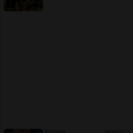
SVIZZERA
8 ore
3
15