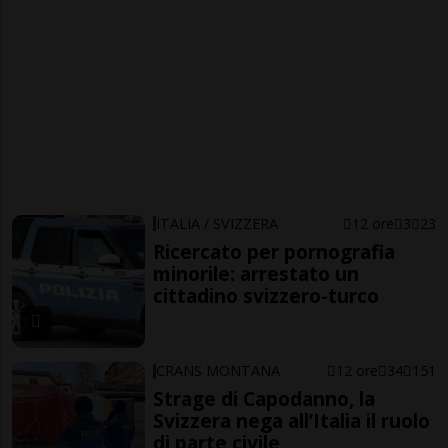
ITALIA / SVIZZERA
12 ore
3
23
Ricercato per pornografia
minorile: arrestato un
cittadino svizzero-turco
CRANS MONTANA
12 ore
34
151
Strage di Capodanno, la
Svizzera nega all’Italia il ruolo
di parte civile