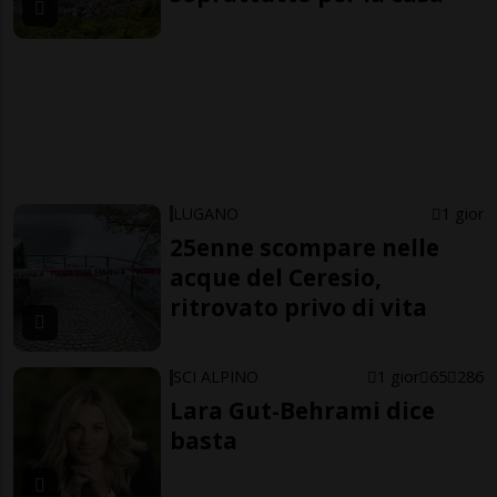
LUGANO
1 gior
25enne scompare nelle
acque del Ceresio,
ritrovato privo di vita
SCI ALPINO
1 gior
65
286
Lara Gut-Behrami dice
basta