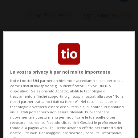
30 apr 2022 - 09:26
Aggiornamento 17:29
La vostra privacy è per noi molto importante
VOGORNO - Tolti gli 85,5 milioni di metri
Noi e i nostri
594
partner archiviamo e accediamo ai dati personali,
cubi d'acqua che lo formavano, il Lago di
come i dati di navigazione gli o identificatori univoci, sul tuo
dispositivo . Selezionando Accetto, abiliti le tecnologie di
tracciamento affinché supportino gli scopi mostrati alla voce "Noi e i
Vogorno svuotato ha attratto turisti anche
nostri partner trattiamo i dati da fornire". Nel caso in cui queste
tecnologie dovessero essere disabilitate, alcuni contenuti e annunci
dall'estero. Ieri, durante alcune riprese
visualizzati potrebbero non essere rilevanti. Puoi accedere
nuovamente a questo menu per modificare le tue scelte o per
aeree della Val Verzasca, lo spettacolo del
revocare il consenso facendo clic sul link Gestisci le preferenze in
fondo alla pagina web.. Tali scelte avranno effetto nel contesto del
lago senz'acqua - che in alcune pers...
nostro Sito web. Per maggiori informazioni, consulta l'Informativa