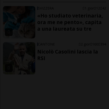
SVIZZERA
1 gior
12
42
«Ho studiato veterinaria,
ora me ne pento», capita
a una laureata su tre
CANTONE
2 gior
160
394
Nicolò Casolini lascia la
RSI