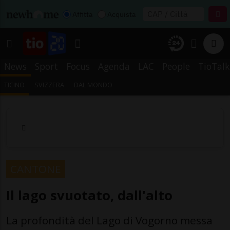
Affitta
Acquista
News
Sport
Focus
Agenda
LAC
People
TioTalk
TICINO
SVIZZERA
DAL MONDO
CANTONE
Il lago svuotato, dall'alto
La profondità del Lago di Vogorno messa