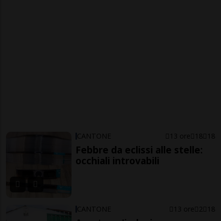
CANTONE
13 ore
18
18
Febbre da eclissi alle stelle:
occhiali introvabili
CANTONE
13 ore
2
18