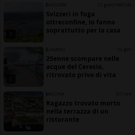
SVIZZERA
2 gior
106
143
Svizzeri in fuga
oltreconfine, lo fanno
soprattutto per la casa
LUGANO
2 gior
25enne scompare nelle
acque del Ceresio,
ritrovato privo di vita
ASCONA
17 ore
Ragazzo trovato morto
nella terrazza di un
ristorante