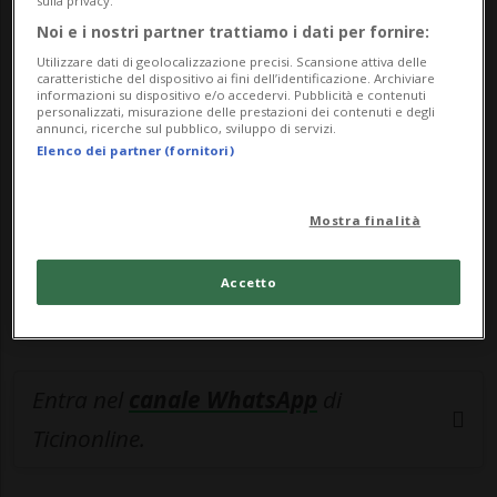
sulla privacy.
Noi e i nostri partner trattiamo i dati per fornire:
🔐 Sblocca il nostro archivio
Utilizzare dati di geolocalizzazione precisi. Scansione attiva delle
esclusivo!
caratteristiche del dispositivo ai fini dell’identificazione. Archiviare
informazioni su dispositivo e/o accedervi. Pubblicità e contenuti
personalizzati, misurazione delle prestazioni dei contenuti e degli
Sottoscrivi un abbonamento
Archivio
per
annunci, ricerche sul pubblico, sviluppo di servizi.
Elenco dei partner (fornitori)
leggere questo articolo, oppure scegli
MyTioAbo
per accedere all'archivio e
Mostra finalità
navigare su sito e app senza pubblicità.
Accetto
ACCEDI
Entra nel
canale WhatsApp
di
Ticinonline.