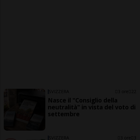
SVIZZERA
3 ore
22
Nasce il "Consiglio della
neutralità" in vista del voto di
settembre
SVIZZERA
3 ore
3