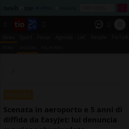
Affitta
Acquista
News
Sport
Focus
Agenda
LAC
People
TioTalk
TICINO
SVIZZERA
DAL MONDO
GINEVRA
Scenata in aeroporto e 5 anni di
diffida da EasyJet: lui denuncia