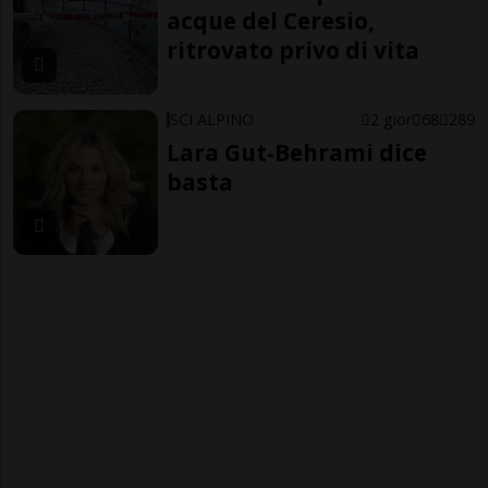
acque del Ceresio,
ritrovato privo di vita
SCI ALPINO
2 gior
68
289
Lara Gut-Behrami dice
basta