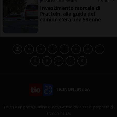
BASILEA CAMPAGNA
5 ore
2
Investimento mortale di
Pratteln, alla guida del
camion c'era una 53enne
TICINONLINE SA
Tio.ch è un portale online di news attivo dal 1997 di proprietà di
Ticinonline SA.