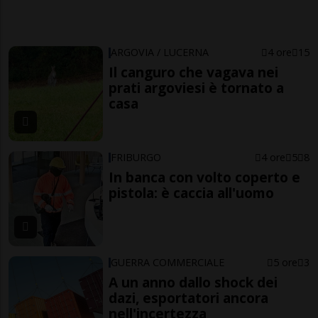
ARGOVIA / LUCERNA
4 ore
15
Il canguro che vagava nei
prati argoviesi è tornato a
casa
FRIBURGO
4 ore
5
8
In banca con volto coperto e
pistola: è caccia all'uomo
GUERRA COMMERCIALE
5 ore
3
A un anno dallo shock dei
dazi, esportatori ancora
nell'incertezza