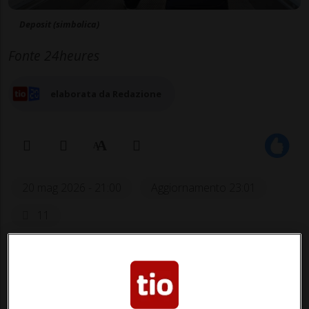
Deposit (simbolica)
Fonte 24heures
elaborata da Redazione
20 mag 2026 - 21:00
Aggiornamento 23:01
11
GINEVRA - Luglio 2024, aeroporto di
Ginevra. Al gate D71 i passeggeri si
preparano per l'imbarco di un volo EasyJet