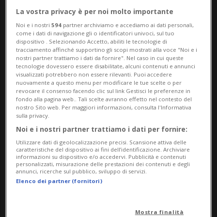
La vostra privacy è per noi molto importante
diretto a Lamezia Terme, Calabria.
Noi e i nostri
594
partner archiviamo e accediamo ai dati personali,
come i dati di navigazione gli o identificatori univoci, sul tuo
Tutto sembra tranquillo, finché un
dispositivo . Selezionando Accetto, abiliti le tecnologie di
tracciamento affinché supportino gli scopi mostrati alla voce "Noi e i
dipendente del personale di terra chiede a
nostri partner trattiamo i dati da fornire". Nel caso in cui queste
tecnologie dovessero essere disabilitate, alcuni contenuti e annunci
un passeggero di pagare un supplemento
visualizzati potrebbero non essere rilevanti. Puoi accedere
nuovamente a questo menu per modificare le tue scelte o per
per le dimensioni del suo bagaglio. A quel
revocare il consenso facendo clic sul link Gestisci le preferenze in
fondo alla pagina web.. Tali scelte avranno effetto nel contesto del
punto, stando al quotidiano 24heures,
nostro Sito web. Per maggiori informazioni, consulta l'Informativa
sulla privacy.
volano minacce e insulti.
Noi e i nostri partner trattiamo i dati per fornire:
Utilizzare dati di geolocalizzazione precisi. Scansione attiva delle
caratteristiche del dispositivo ai fini dell’identificazione. Archiviare
L'uomo in questione avrebbe detto
informazioni su dispositivo e/o accedervi. Pubblicità e contenuti
personalizzati, misurazione delle prestazioni dei contenuti e degli
all'impiegato «Non sa con chi ha a che
annunci, ricerche sul pubblico, sviluppo di servizi.
Elenco dei partner (fornitori)
fare», aggiungendo di far parte della mafia
calabrese e di volerlo «ammazzare». Oltre
Mostra finalità