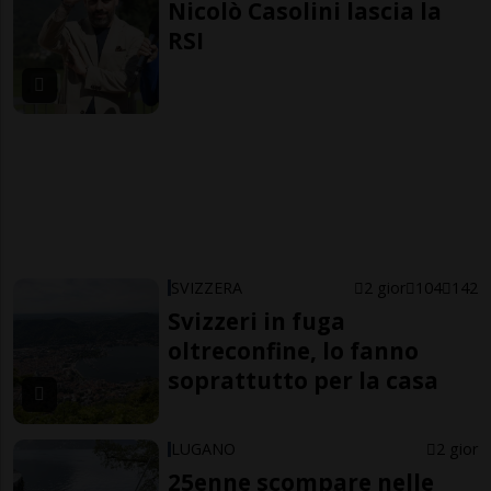
Nicolò Casolini lascia la
RSI
SVIZZERA
2 gior
104
142
Svizzeri in fuga
oltreconfine, lo fanno
soprattutto per la casa
LUGANO
2 gior
25enne scompare nelle