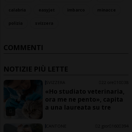
calabria
easyjet
imbarco
minacce
polizia
svizzera
COMMENTI
NOTIZIE PIÙ LETTE
SVIZZERA
22 ore
10
38
«Ho studiato veterinaria,
ora me ne pento», capita
a una laureata su tre
CANTONE
2 gior
160
394