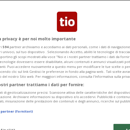
manda il proscioglimento: «Non è un
a privacy è per noi molto importante
ri
594
partner archiviamo e accediamo ai dati personali, come i dati di navigazione 
ri univoci, sul tuo dispositivo . Selezionando Accetto, abiliti le tecnologie di tracc
portino gli scopi mostrati alla voce "Noi e i nostri partner trattiamo i dati da fornir
tecnologie dovessero essere disabilitate, alcuni contenuti e annunci visualizzati 
vanti. Puoi accedere nuovamente a questo menu per modificare le tue scelte o per
endo clic sul link Gestisci le preferenze in fondo alla pagina web.. Tali scelte avr
o del nostro Sito web. Per maggiori informazioni, consulta l'Informativa sulla priva
ostri partner trattiamo i dati per fornire:
ati di geolocalizzazione precisi. Scansione attiva delle caratteristiche del dispositivo 
icazione. Archiviare informazioni su dispositivo e/o accedervi. Pubblicità e contenu
ati, misurazione delle prestazioni dei contenuti e degli annunci, ricerche sul pubbl
 partner (fornitori)
 finalità
Ac