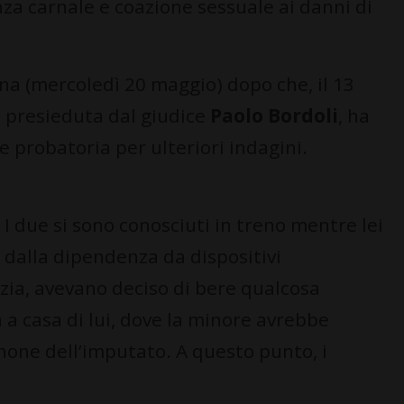
lenza carnale e coazione sessuale ai danni di
ina (mercoledì 20 maggio) dopo che, il 13
, presieduta dal giudice
Paolo Bordoli
, ha
e probatoria per ulteriori indagini.
. I due si sono conosciuti in treno mentre lei
 dalla dipendenza da dispositivi
izia, avevano deciso di bere qualcosa
 a casa di lui, dove la minore avrebbe
hone dell’imputato. A questo punto, i