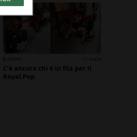
LUGANO
1 ora
4
C'è ancora chi è in fila per il
Royal Pop