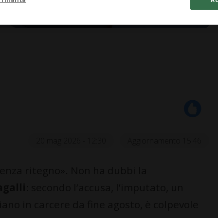
20 mag 2026 - 12:30
Aggiornamento 15:46
senza ritegno». Non ha dubbi la
galli
: secondo l’accusa, l’imputato, un
ano in carcere da fine agosto, è colpevole