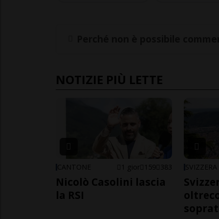
Perché non è possibile commen
NOTIZIE PIÙ LETTE
CANTONE
1 gior
159
383
SVIZZERA
Nicolò Casolini lascia
Svizzer
la RSI
oltrec
soprat