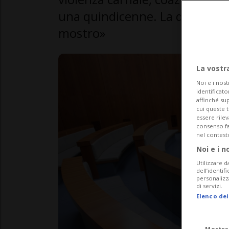
una quindicenne. La difesa do
mostro»
La vostr
Noi e i nost
identificato
affinché sup
cui queste 
essere rile
consenso fac
nel contest
Noi e i n
Utilizzare d
dell’identif
personalizz
di servizi.
Elenco dei
Mostra