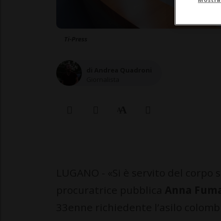
Ti-Press
di Andrea Quadroni
Giornalista
LUGANO - «Si è servito del corpo 
procuratrice pubblica
Anna Fuma
33enne richiedente l’asilo colombi