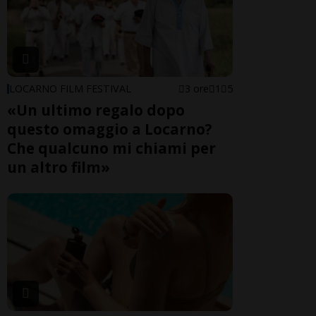
LOCARNO FILM FESTIVAL
3 ore
1
5
«Un ultimo regalo dopo
questo omaggio a Locarno?
Che qualcuno mi chiami per
un altro film»