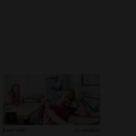
CANTONE
2 ore
9
13