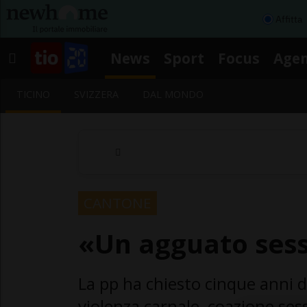
Affitta
News
Sport
Focus
Age
TICINO
SVIZZERA
DAL MONDO
CANTONE
«Un agguato ses
La pp ha chiesto cinque anni 
violenza carnale, coazione sess