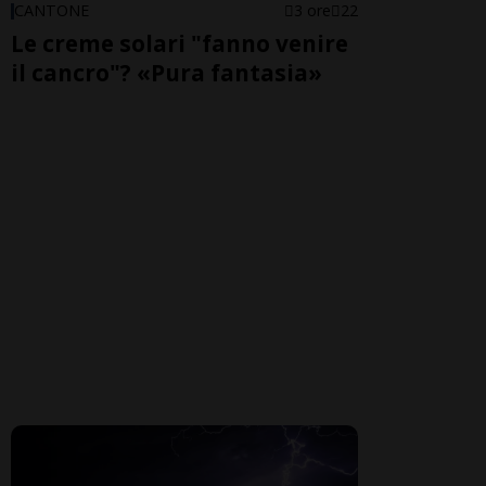
CANTONE
3 ore
22
Le creme solari "fanno venire
il cancro"? «Pura fantasia»