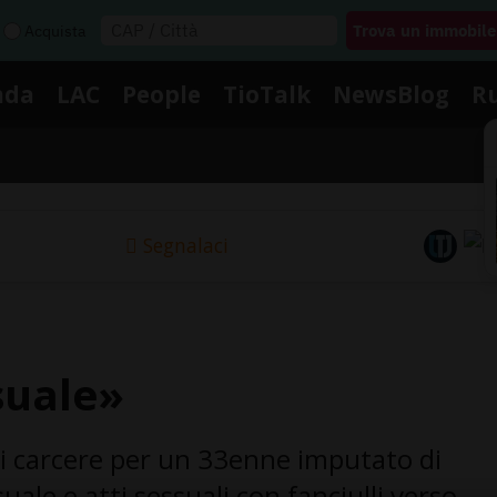
Acquista
nda
LAC
People
TioTalk
NewsBlog
R
Segnalaci
suale»
di carcere per un 33enne imputato di
uale e atti sessuali con fanciulli verso