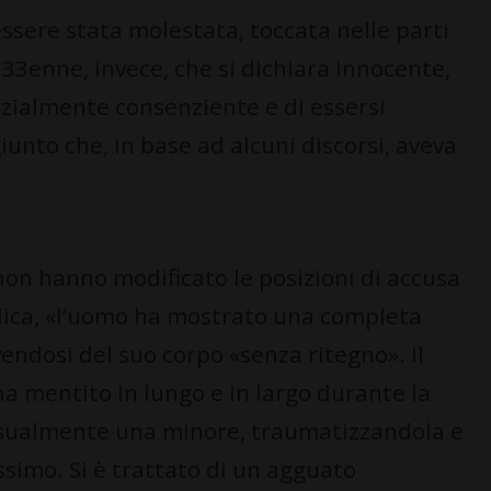
ssere stata molestata, toccata nelle parti
l 33enne, invece, che si dichiara innocente,
izialmente consenziente e di essersi
nto che, in base ad alcuni discorsi, aveva
on hanno modificato le posizioni di accusa
blica, «l’uomo ha mostrato una completa
endosi del suo corpo «senza ritegno». Il
 mentito in lungo e in largo durante la
essualmente una minore, traumatizzandola e
ssimo. Si è trattato di un agguato