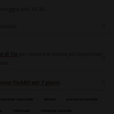
eriggio alle 16.30.
inonline.
a di Tio
per ricevere le notizie più importanti
osta.
rova TioABO per 7 giorni
.
coazione sessuale
minori
processo penale
lo
tribunale
violenza carnale