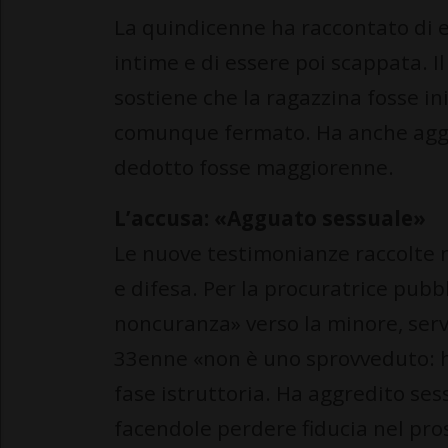
La quindicenne ha raccontato di e
intime e di essere poi scappata. I
sostiene che la ragazzina fosse in
comunque fermato. Ha anche aggiu
dedotto fosse maggiorenne.
L’accusa: «Agguato sessuale»
Le nuove testimonianze raccolte n
e difesa. Per la procuratrice pub
noncuranza» verso la minore, serv
33enne «non è uno sprovveduto: ha
fase istruttoria. Ha aggredito s
facendole perdere fiducia nel pro