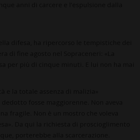
inque anni di carcere e l’espulsione dalla
lla difesa, ha ripercorso le tempistiche dei
era di fine agosto nel Sopraceneri: «La
sa per più di cinque minuti. E lui non ha mai
tà e la totale assenza di malizia»
va dedotto fosse maggiorenne. Non aveva
ona fragile. Non è un mostro che voleva
esa». Da qui la richiesta di proscioglimento
que, porterebbe alla scarcerazione.