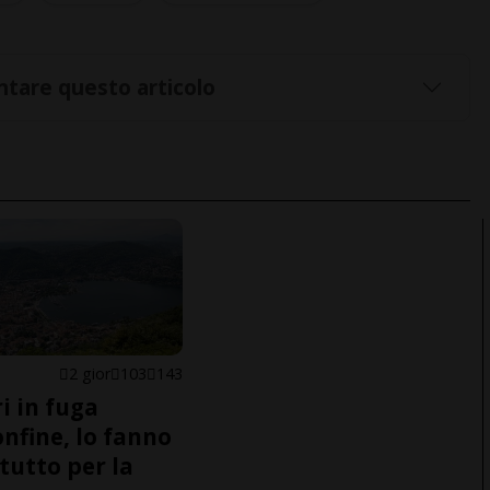
tare questo articolo
2 gior
103
143
i in fuga
onfine, lo fanno
tutto per la