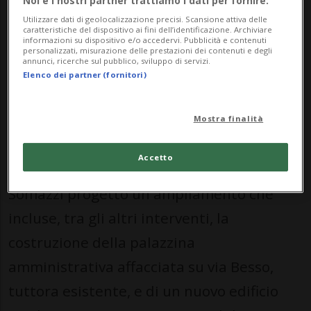
nido e attività commerciali – accessibili sia
Noi e i nostri partner trattiamo i dati per fornire:
Utilizzare dati di geolocalizzazione precisi. Scansione attiva delle
ai residenti sia alla popolazione», spiega la
caratteristiche del dispositivo ai fini dell’identificazione. Archiviare
informazioni su dispositivo e/o accedervi. Pubblicità e contenuti
nota diffusa ai media,
personalizzati, misurazione delle prestazioni dei contenuti e degli
annunci, ricerche sul pubblico, sviluppo di servizi.
Elenco dei partner (fornitori)
Il complesso industriale risale al 1895
,
quando venne edificato per la Compagnie
Mostra finalità
Suisse pour la fabrication des Chocolats et
Accetto
Cacaos. Nel 1906 l’architetto Paolito
Somazzi progettò un ampliamento che
incluse, tra gli altri interventi, la
costruzione della palazzina
amministrativa affacciata su via Besso,
tuttora esistente, e di un nuovo edificio