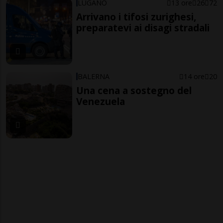
LUGANO
13 ore
26
72
Arrivano i tifosi zurighesi,
preparatevi ai disagi stradali
BALERNA
14 ore
20
Una cena a sostegno del
Venezuela