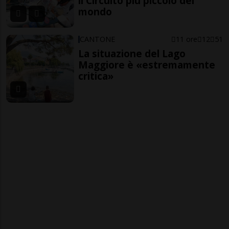
il Circuito più piccolo del
mondo
CANTONE
11 ore
12
51
La situazione del Lago
Maggiore è «estremamente
critica»