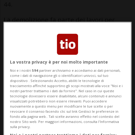
44.
La demolizione fa parte dei lavori per
l'edificazione
del nuovo Borgo di Besso
,
sviluppato da EROP Real Estate per la
Fondazione Borgo Sergio Mantegazza. Il
nuovo stabilimento dovrebbe ospitare «80
La vostra privacy è per noi molto importante
Noi e i nostri
594
partner archiviamo e accediamo ai dati personali,
appartamenti a pigione moderata,
come i dati di navigazione gli o identificatori univoci, sul tuo
dispositivo . Selezionando Accetto, abiliti le tecnologie di
prevalentemente destinati a persone
tracciamento affinché supportino gli scopi mostrati alla voce "Noi e i
nostri partner trattiamo i dati da fornire". Nel caso in cui queste
anziane, e da 20 appartamenti a
tecnologie dovessero essere disabilitate, alcuni contenuti e annunci
visualizzati potrebbero non essere rilevanti. Puoi accedere
condizioni di mercato, oltre a servizi alla
nuovamente a questo menu per modificare le tue scelte o per
revocare il consenso facendo clic sul link Gestisci le preferenze in
persona e spazi di aggregazione – una
fondo alla pagina web.. Tali scelte avranno effetto nel contesto del
nostro Sito web. Per maggiori informazioni, consulta l'Informativa
piazza, aree verdi, bar/ristorante, un asilo
sulla privacy.