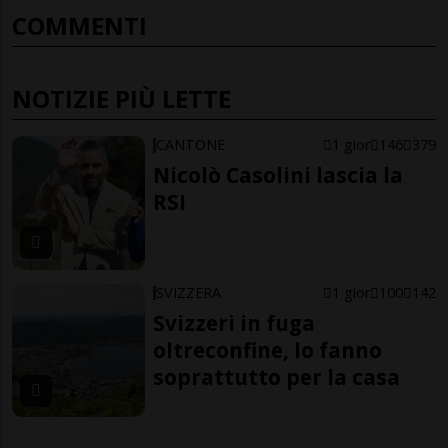
COMMENTI
NOTIZIE PIÙ LETTE
CANTONE
1 gior
146
379
Nicolò Casolini lascia la
RSI
SVIZZERA
1 gior
100
142
Svizzeri in fuga
oltreconfine, lo fanno
soprattutto per la casa