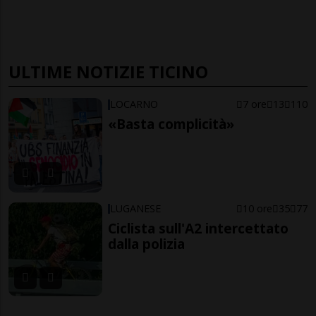
ULTIME NOTIZIE TICINO
LOCARNO
7 ore
13
110
«Basta complicità»
LUGANESE
10 ore
35
77
Ciclista sull'A2 intercettato
dalla polizia