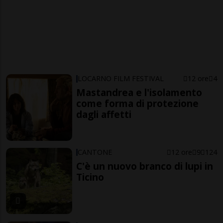
LOCARNO FILM FESTIVAL
12 ore
4
Mastandrea e l'isolamento
come forma di protezione
dagli affetti
CANTONE
12 ore
9
124
C'è un nuovo branco di lupi in
Ticino