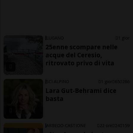
LUGANO
1 gior
25enne scompare nelle
acque del Ceresio,
ritrovato privo di vita
SCI ALPINO
1 gior
65
286
Lara Gut-Behrami dice
basta
ARBEDO-CASTIONE
22 ore
24
159