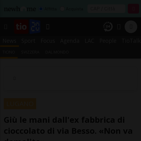
Affitta
Acquista
News
Sport
Focus
Agenda
LAC
People
TioTalk
TICINO
SVIZZERA
DAL MONDO
LUGANO
Giù le mani dall'ex fabbrica di
cioccolato di via Besso. «Non va