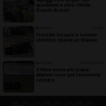
quotidiani e oltre 10mila
franchi di costi
ARGOVIA
7 ore
Frontale tra auto e scooter
elettrico: muore un 83enne
SVIZZERA
18 ore
20
42
Il Reno senza più acqua:
allarme rosso per l'economia
svizzera