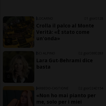
LOCARNO
1 gior
128
Crolla il palco al Monte
Verità: «È stato come
un'onda»
SCI ALPINO
2 gior
69
283
Lara Gut-Behrami dice
basta
ARBEDO-CASTIONE
2 gior
24
154
«Non ho mai pianto per
me, solo per i miei