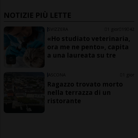
NOTIZIE PIÙ LETTE
SVIZZERA
1 gior
19
42
«Ho studiato veterinaria,
ora me ne pento», capita
a una laureata su tre
ASCONA
1 gior
Ragazzo trovato morto
nella terrazza di un
ristorante