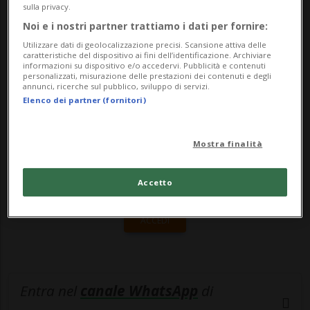
parte della rivale UBS. «Si tratta di
sulla privacy.
cosiddette...
Noi e i nostri partner trattiamo i dati per fornire:
Utilizzare dati di geolocalizzazione precisi. Scansione attiva delle
caratteristiche del dispositivo ai fini dell’identificazione. Archiviare
informazioni su dispositivo e/o accedervi. Pubblicità e contenuti
🔐 Sblocca il nostro archivio
personalizzati, misurazione delle prestazioni dei contenuti e degli
annunci, ricerche sul pubblico, sviluppo di servizi.
esclusivo!
Elenco dei partner (fornitori)
Sottoscrivi un abbonamento
Archivio
per
leggere questo articolo, oppure scegli
Mostra finalità
MyTioAbo
per accedere all'archivio e
navigare su sito e app senza pubblicità.
Accetto
ACCEDI
Entra nel
canale WhatsApp
di