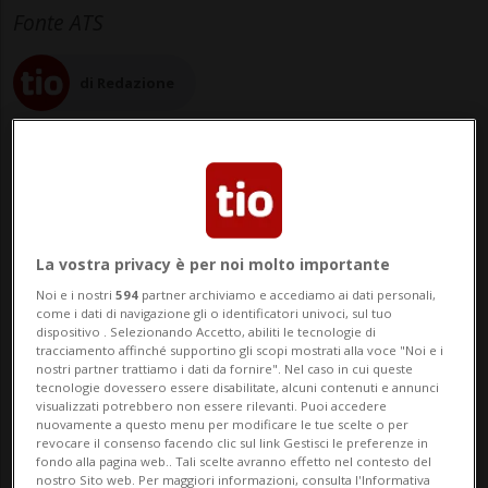
Fonte ATS
di Redazione
16 apr 2023 - 14:17
4
La vostra privacy è per noi molto importante
BERNA - Nelle ultime settimane, il
Noi e i nostri
594
partner archiviamo e accediamo ai dati personali,
come i dati di navigazione gli o identificatori univoci, sul tuo
Dipartimento federale delle finanze (DFF)
dispositivo . Selezionando Accetto, abiliti le tecnologie di
tracciamento affinché supportino gli scopi mostrati alla voce "Noi e i
ha ricevuto due cause intentate da
nostri partner trattiamo i dati da fornire". Nel caso in cui queste
tecnologie dovessero essere disabilitate, alcuni contenuti e annunci
visualizzati potrebbero non essere rilevanti. Puoi accedere
azionisti di Credit Suisse (CS) in relazione
nuovamente a questo menu per modificare le tue scelte o per
revocare il consenso facendo clic sul link Gestisci le preferenze in
all'acquisizione della grande banca da
fondo alla pagina web.. Tali scelte avranno effetto nel contesto del
nostro Sito web. Per maggiori informazioni, consulta l'Informativa