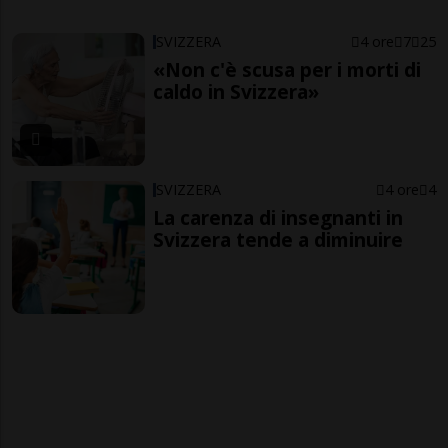
SVIZZERA
4 ore
7
25
«Non c'è scusa per i morti di
caldo in Svizzera»
SVIZZERA
4 ore
4
La carenza di insegnanti in
Svizzera tende a diminuire