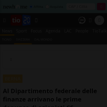
Affitta
Acquista
News
Sport
Focus
Agenda
LAC
People
TioTalk
TICINO
SVIZZERA
DAL MONDO
BERNA
Al Dipartimento federale delle
finanze arrivano le prime