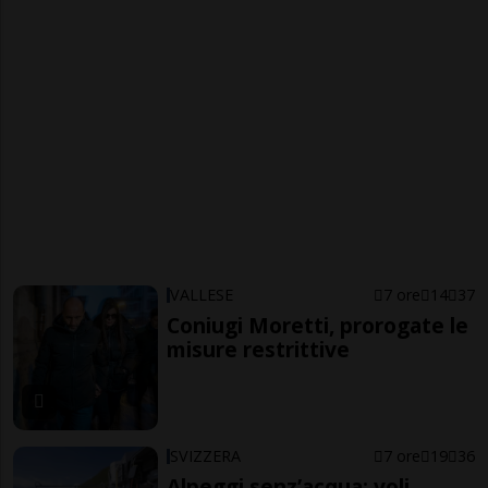
VALLESE
7 ore
14
37
Coniugi Moretti, prorogate le
misure restrittive
SVIZZERA
7 ore
19
36
Alpeggi senz’acqua: voli