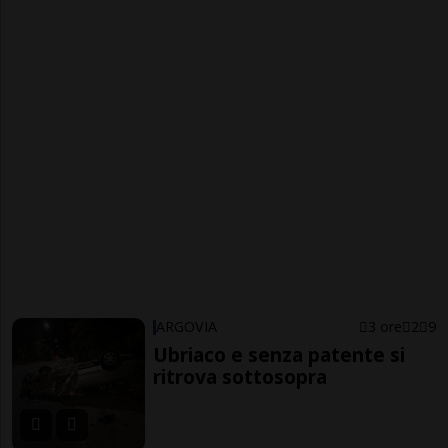
ARGOVIA
3 ore
2
9
Ubriaco e senza patente si
ritrova sottosopra