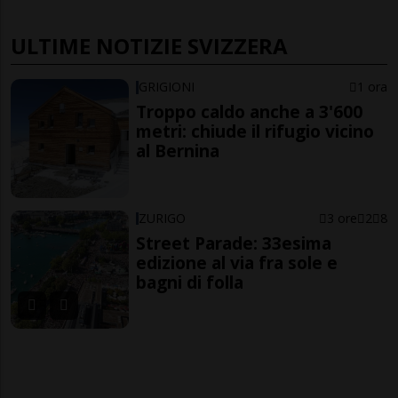
ULTIME NOTIZIE SVIZZERA
GRIGIONI
1 ora
Troppo caldo anche a 3'600
metri: chiude il rifugio vicino
al Bernina
ZURIGO
3 ore
2
8
Street Parade: 33esima
edizione al via fra sole e
bagni di folla