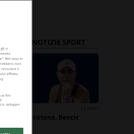
ULTIME NOTIZIE SPORT
gli o
iamento
e". Nel caso in
potrebbero non
 revocare il
anno effetto
cy.
ai fini
ti
ico, sviluppo
TENNIS
2 ore
1
Solita maratona, Bencic
avanza
cetto