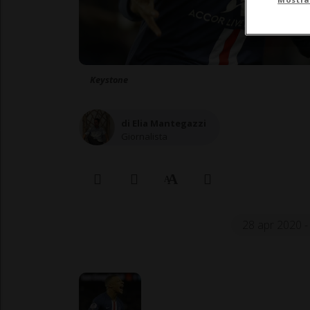
Keystone
di Elia Mantegazzi
Giornalista
28 apr 2020 -