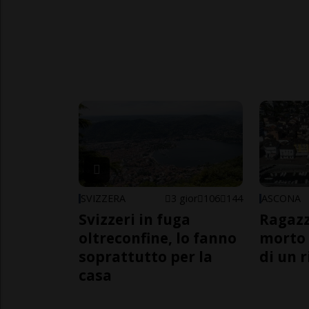
SVIZZERA
3 gior
106
144
ASCONA
Svizzeri in fuga
Ragazz
oltreconfine, lo fanno
morto 
soprattutto per la
di un 
casa