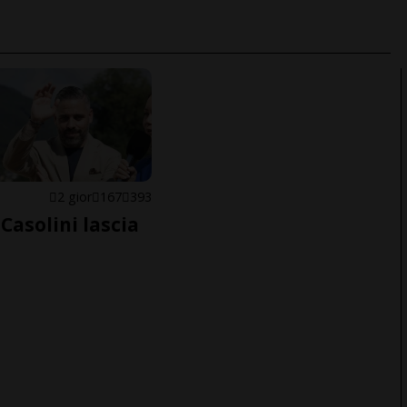
E
2 gior
167
393
Casolini lascia