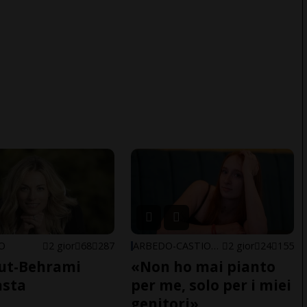
NO
2 gior
68
287
ARBEDO-CASTIONE
2 gior
24
155
ut-Behrami
«Non ho mai pianto
asta
per me, solo per i miei
genitori»