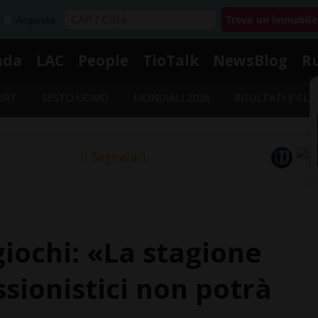
Acquista
nda
LAC
People
TioTalk
NewsBlog
R
ORT
SESTO UOMO
MONDIALI 2026
RISULTATI E CLA
Segnalaci
giochi: «La stagione
ssionistici non potrà