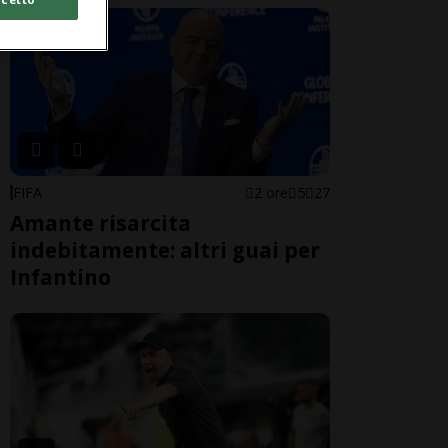
FIFA
2 ore
5
27
Amante risarcita
indebitamente: altri guai per
Infantino