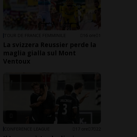
TOUR DE FRANCE FEMMINILE
16 ore
1
La svizzera Reussier perde la
maglia gialla sul Mont
Ventoux
CONFERENCE LEAGUE
17 ore
7
22