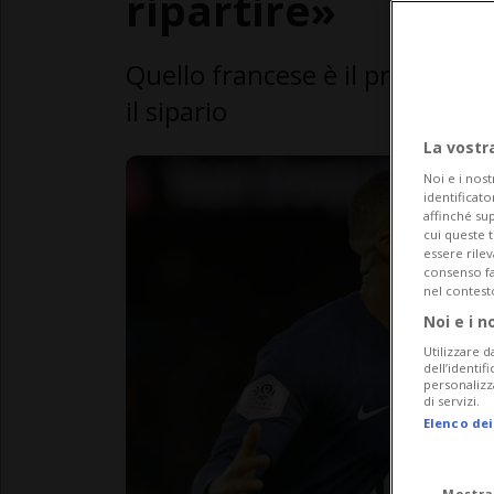
ripartire»
Quello francese è il primo - tr
il sipario
La vostr
Noi e i nost
identificato
affinché sup
cui queste 
essere rile
consenso fac
nel contest
Noi e i n
Utilizzare d
dell’identif
personalizz
di servizi.
Elenco dei
Mostra