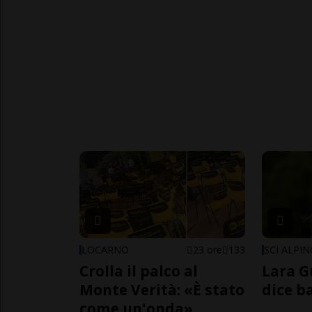
LOCARNO
23 ore
133
SCI ALPI
Crolla il palco al
Lara G
Monte Verità: «È stato
dice b
come un'onda»