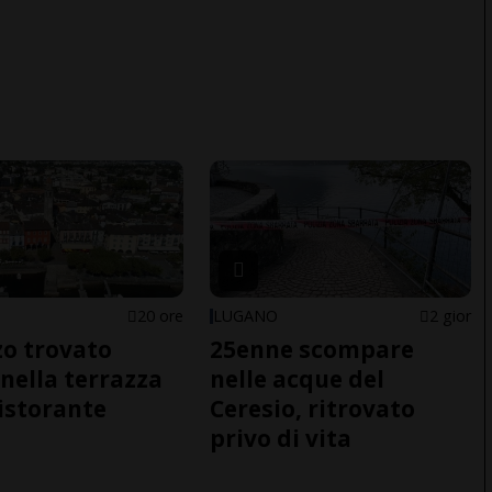
20 ore
LUGANO
2 gior
o trovato
25enne scompare
nella terrazza
nelle acque del
ristorante
Ceresio, ritrovato
privo di vita