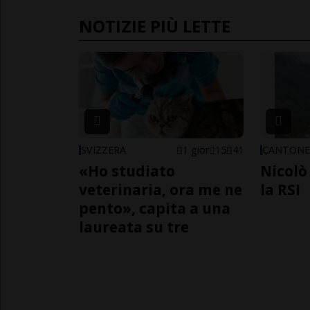
NOTIZIE PIÙ LETTE
SVIZZERA
1 gior
15
41
CANTON
«Ho studiato
Nicolò 
veterinaria, ora me ne
la RSI
pento», capita a una
laureata su tre