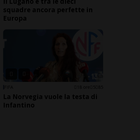
Il Lugano è tra le dieci
squadre ancora perfette in
Europa
FIFA
18 ore
5
85
La Norvegia vuole la testa di
Infantino