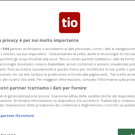
a i top campionati europei - a far calare
a privacy è per noi molto importante
ri
594
partner archiviamo e accediamo ai dati personali, come i dati di navigazione 
ri univoci, sul tuo dispositivo . Selezionando Accetto, abiliti le tecnologie di tracc
portino gli scopi mostrati alla voce "Noi e i nostri partner trattiamo i dati da fornir
tecnologie dovessero essere disabilitate, alcuni contenuti e annunci visualizzati 
vanti. Puoi accedere nuovamente a questo menu per modificare le tue scelte o per
endo clic sul link Gestisci le preferenze in fondo alla pagina web.. Tali scelte avr
o del nostro Sito web. Per maggiori informazioni, consulta l'Informativa sulla priva
ostri partner trattiamo i dati per fornire:
ati di geolocalizzazione precisi. Scansione attiva delle caratteristiche del dispositivo 
icazione. Archiviare informazioni su dispositivo e/o accedervi. Pubblicità e contenu
ati, misurazione delle prestazioni dei contenuti e degli annunci, ricerche sul pubbl
 partner (fornitori)
 finalità
Ac