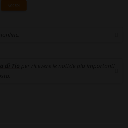
ACCEDI
inonline.
a di Tio
per ricevere le notizie più importanti
osta.