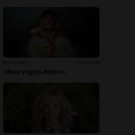
SCI ALPINO
14 ore
26
«Non voglio dolori»