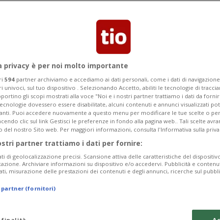
e al francese. Bagarre tra i big: Yates
iallo
a privacy è per noi molto importante
ri
594
partner archiviamo e accediamo ai dati personali, come i dati di navigazione 
ri univoci, sul tuo dispositivo . Selezionando Accetto, abiliti le tecnologie di tracc
portino gli scopi mostrati alla voce "Noi e i nostri partner trattiamo i dati da fornir
tecnologie dovessero essere disabilitate, alcuni contenuti e annunci visualizzati 
vanti. Puoi accedere nuovamente a questo menu per modificare le tue scelte o per
endo clic sul link Gestisci le preferenze in fondo alla pagina web.. Tali scelte avr
o del nostro Sito web. Per maggiori informazioni, consulta l'Informativa sulla priva
ostri partner trattiamo i dati per fornire:
ati di geolocalizzazione precisi. Scansione attiva delle caratteristiche del dispositivo 
icazione. Archiviare informazioni su dispositivo e/o accedervi. Pubblicità e contenu
ati, misurazione delle prestazioni dei contenuti e degli annunci, ricerche sul pubbl
 partner (fornitori)
 finalità
Ac