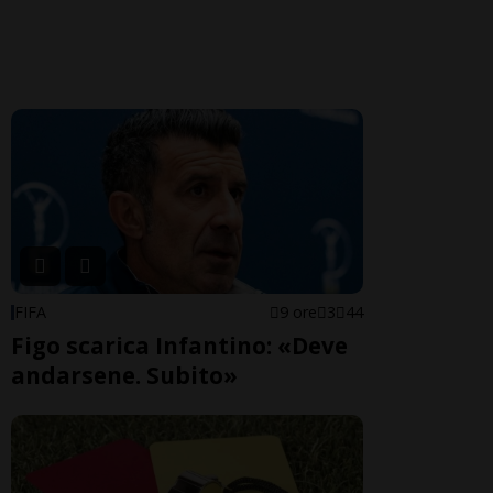
FIFA
9 ore
3
44
Figo scarica Infantino: «Deve
andarsene. Subito»