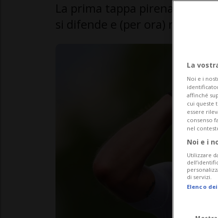
La prima tappa pirenaica sorrid
si difende e (per ora) resta in g
La vostr
Noi e i nost
identificato
affinché sup
cui queste 
essere rile
consenso fac
nel contest
Noi e i n
Utilizzare d
dell’identif
personalizz
di servizi.
Elenco dei
Mostra