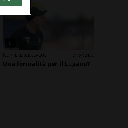
CONFERENCE LEAGUE
1 ora
1
5
Una formalità per il Lugano?