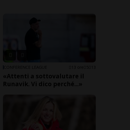
CONFERENCE LEAGUE
13 ore
5
13
«Attenti a sottovalutare il
Runavik. Vi dico perché...»