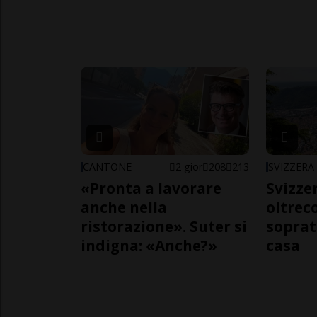
CANTONE
2 gior
208
213
SVIZZERA
«Pronta a lavorare
Svizzer
anche nella
oltrec
ristorazione». Suter si
soprat
indigna: «Anche?»
casa