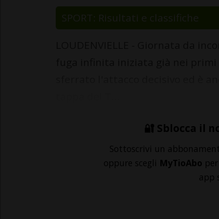
SPORT: Risultati e classifiche
LOUDENVIELLE - Giornata da incor
fuga infinita iniziata già nei prim
sferrato l'attacco decisivo ed è an
tappa del T...
🔐 Sblocca il n
Sottoscrivi un abbonamen
oppure scegli
MyTioAbo
per 
app 