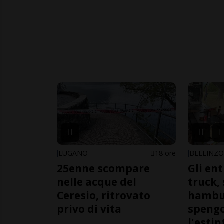
LUGANO
18 ore
BELLINZ
25enne scompare
Gli en
nelle acque del
truck,
Ceresio, ritrovato
hambur
privo di vita
spengo
l'estin