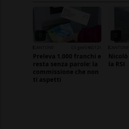
CANTONE
3 gior
46
121
CANTON
Preleva 1.000 franchi e
Nicolò 
resta senza parole: la
la RSI
commissione che non
ti aspetti