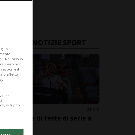
ULTIME NOTIZIE SPORT
gli o
iamento
e". Nel caso in
potrebbero non
 revocare il
anno effetto
cy.
ai fini
ti
ico, sviluppo
TENNIS
1 ora
Ecatombe di teste di serie a
Montréal
cetto