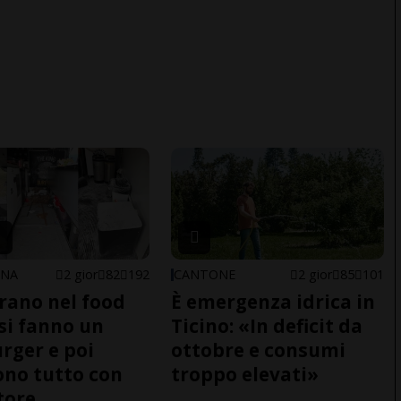
ONA
2 gior
82
192
CANTONE
2 gior
85
101
trano nel food
È emergenza idrica in
 si fanno un
Ticino: «In deficit da
ger e poi
ottobre e consumi
no tutto con
troppo elevati»
tore