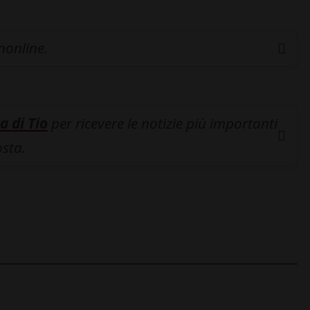
inonline.
a di Tio
per ricevere le notizie più importanti
osta.