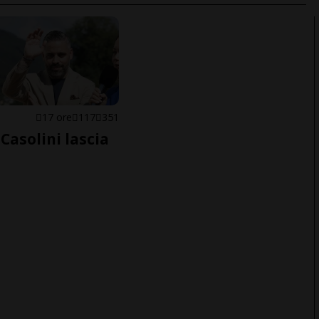
E
17 ore
117
351
Casolini lascia