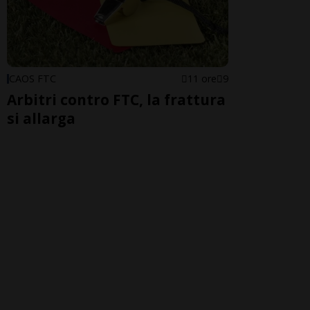
CAOS FTC
11 ore
9
Arbitri contro FTC, la frattura
si allarga