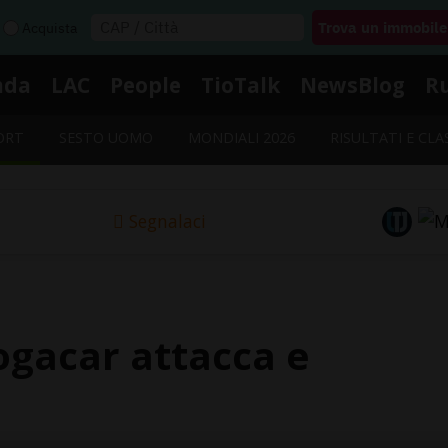
Acquista
nda
LAC
People
TioTalk
NewsBlog
R
ORT
SESTO UOMO
MONDIALI 2026
RISULTATI E CLA
Segnalaci
ogacar attacca e