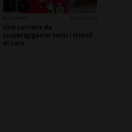
SCI ALPINO
13 ore
1
17
Una carriera da
(super)gigante: tutti i trionfi
di Lara