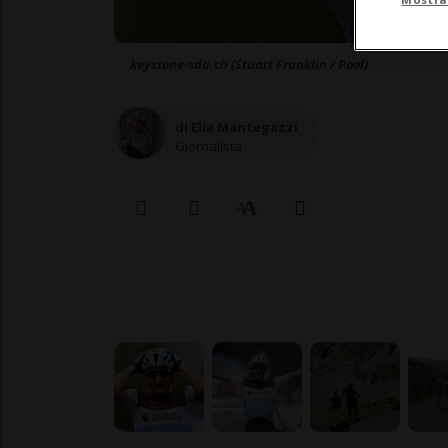
keystone-sda.ch (Stuart Franklin / Pool)
di Elia Mantegazzi
Giornalista