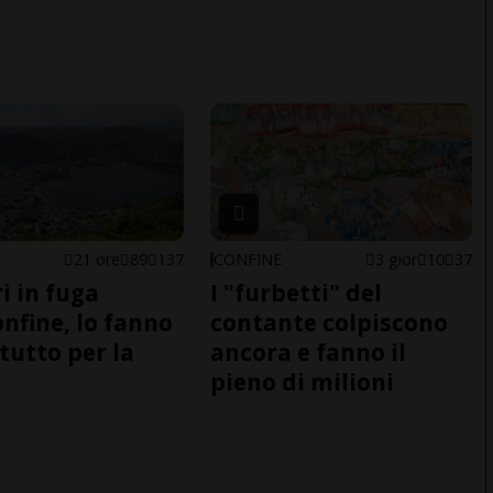
21 ore
89
137
CONFINE
3 gior
10
37
i in fuga
I "furbetti" del
onfine, lo fanno
contante colpiscono
tutto per la
ancora e fanno il
pieno di milioni