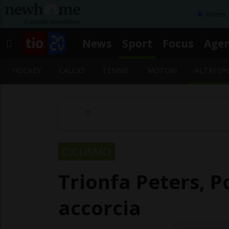
Affitta
News
Sport
Focus
Age
HOCKEY
CALCIO
TENNIS
MOTORI
ALTRI SP
CICLISMO
Trionfa Peters, P
accorcia