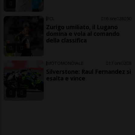
FCL
16 ore
28
50
Zurigo umiliato, il Lugano
domina e vola al comando
della classifica
MOTOMONDIALE
17 ore
2
8
Silverstone: Raul Fernandez si
esalta e vince