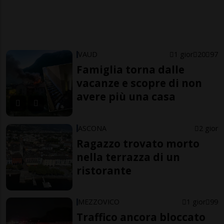
VAUD
1 gior
20
97
Famiglia torna dalle
vacanze e scopre di non
avere più una casa
ASCONA
2 gior
Ragazzo trovato morto
nella terrazza di un
ristorante
MEZZOVICO
1 gior
99
Traffico ancora bloccato