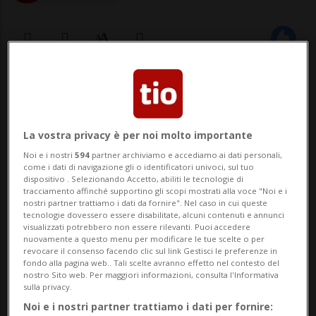
05 set 2011 - 16:21
Aggiornamento 24 nov 2014 - 10:09
La vostra privacy è per noi molto importante
Noi e i nostri
594
partner archiviamo e accediamo ai dati personali,
SPORT: Risultati e classifiche
come i dati di navigazione gli o identificatori univoci, sul tuo
dispositivo . Selezionando Accetto, abiliti le tecnologie di
tracciamento affinché supportino gli scopi mostrati alla voce "Noi e i
BELLINZONA – Al Bar Viale di Bellinzona,
nostri partner trattiamo i dati da fornire". Nel caso in cui queste
tecnologie dovessero essere disabilitate, alcuni contenuti e annunci
davanti a squadra e tifosi, si è tenuta la
visualizzati potrebbero non essere rilevanti. Puoi accedere
nuovamente a questo menu per modificare le tue scelte o per
presentazione del video inedito “Leggenda
revocare il consenso facendo clic sul link Gestisci le preferenze in
fondo alla pagina web.. Tali scelte avranno effetto nel contesto del
Granata” dedicato all’ACB ed organizzata
nostro Sito web. Per maggiori informazioni, consulta l'Informativa
sulla privacy.
da Bellinzona Channel. Una canzone nata
Noi e i nostri partner trattiamo i dati per fornire: