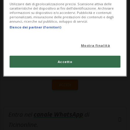
...
Utilizzare dati di geolocalizzazione precisi. Scansione attiva delle
caratteristiche del dispositivo ai fini dell’identificazione. Archiviare
informazioni su dispositivo e/o accedervi. Pubblicità e contenuti
personalizzati, misurazione delle prestazioni dei contenuti e degli
🔐 Sblocca il nostro archivio
annunci, ricerche sul pubblico, sviluppo di servizi.
Elenco dei partner (fornitori)
esclusivo!
Sottoscrivi un abbonamento
Archivio
per
Mostra finalità
leggere questo articolo, oppure scegli
MyTioAbo
per accedere all'archivio e
Accetto
navigare su sito e app senza pubblicità.
ACCEDI
Entra nel
canale WhatsApp
di
Ticinonline.