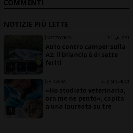
COMMENTI
NOTIZIE PIÙ LETTE
MEZZOVICO
1 gior
21
Auto contro camper sulla
A2: il bilancio è di sette
feriti
SVIZZERA
3 gior
24
51
«Ho studiato veterinaria,
ora me ne pento», capita
a una laureata su tre