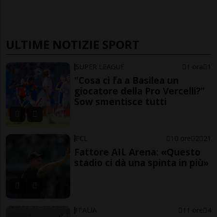
ULTIME NOTIZIE SPORT
SUPER LEAGUE
1 ora
1
"Cosa ci fa a Basilea un
giocatore della Pro Vercelli?"
Sow smentisce tutti
FCL
10 ore
2
21
Fattore AIL Arena: «Questo
stadio ci dà una spinta in più»
ITALIA
11 ore
4