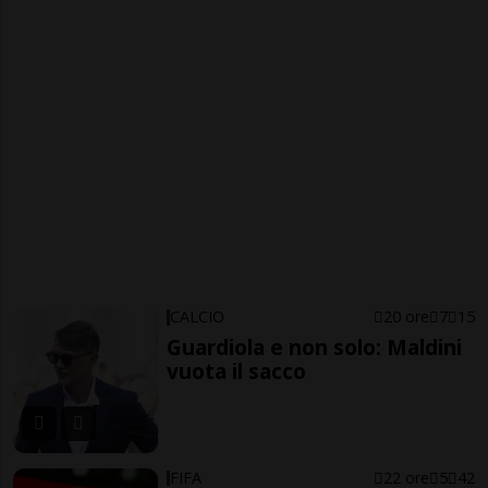
CALCIO
20 ore
7
15
Guardiola e non solo: Maldini
vuota il sacco
FIFA
22 ore
5
42