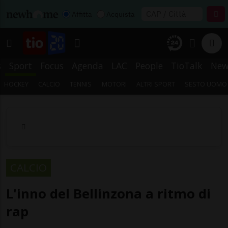
Affitta
Acquista
s
Sport
Focus
Agenda
LAC
People
TioTalk
New
HOCKEY
CALCIO
TENNIS
MOTORI
ALTRI SPORT
SESTO UOMO
CALCIO
L'inno del Bellinzona a ritmo di
rap