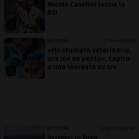
Nicolò Casolini lascia la
RSI
SVIZZERA
19 ore
10
35
«Ho studiato veterinaria,
ora me ne pento», capita
a una laureata su tre
SVIZZERA
2 gior
103
141
Svizzeri in fuga