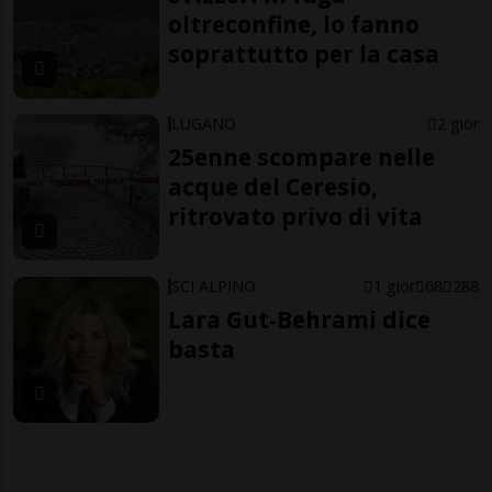
oltreconfine, lo fanno
soprattutto per la casa
LUGANO
2 gior
25enne scompare nelle
acque del Ceresio,
ritrovato privo di vita
SCI ALPINO
1 gior
68
288
Lara Gut-Behrami dice
basta