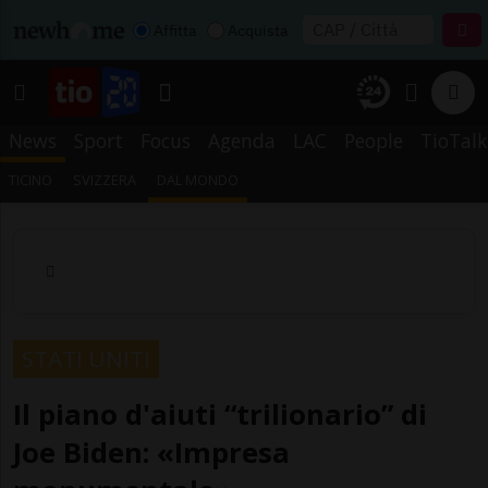
Affitta
Acquista
News
Sport
Focus
Agenda
LAC
People
TioTalk
TICINO
SVIZZERA
DAL MONDO
STATI UNITI
Il piano d'aiuti “trilionario” di
Joe Biden: «Impresa