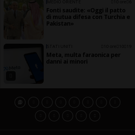
MEDIO ORIENTE
10 ore
6
Fonti saudite: «Oggi il patto
di mutua difesa con Turchia e
Pakistan»
STATI UNITI
10 ore
10
19
Meta, multa faraonica per
danni ai minori