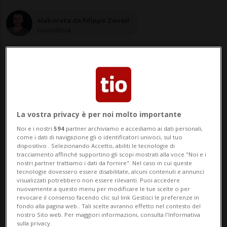
elaborata da Filippo Zanoli
Giornalista
06 nov 2021 - 15:26
La vostra privacy è per noi molto importante
WASHINGTON D.C. - È arrivato prima dalla
Noi e i nostri
594
partner archiviamo e accediamo ai dati personali,
come i dati di navigazione gli o identificatori univoci, sul tuo
Camera del Congresso americano e poi
dispositivo . Selezionando Accetto, abiliti le tecnologie di
tracciamento affinché supportino gli scopi mostrati alla voce "Noi e i
dallo stesso presidente Joe Biden, l'atteso
nostri partner trattiamo i dati da fornire". Nel caso in cui queste
tecnologie dovessero essere disabilitate, alcuni contenuti e annunci
via libera al maxi piano da oltre mille
visualizzati potrebbero non essere rilevanti. Puoi accedere
nuovamente a questo menu per modificare le tue scelte o per
miliardi di dollari (l'americano "trillion")
revocare il consenso facendo clic sul link Gestisci le preferenze in
fondo alla pagina web.. Tali scelte avranno effetto nel contesto del
per le infrastrutture. L'ambizioso g...
nostro Sito web. Per maggiori informazioni, consulta l'Informativa
sulla privacy.