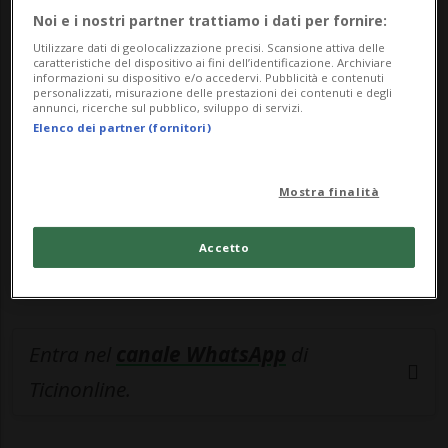
Noi e i nostri partner trattiamo i dati per fornire:
🔐 Sblocca il nostro archivio
Utilizzare dati di geolocalizzazione precisi. Scansione attiva delle
caratteristiche del dispositivo ai fini dell’identificazione. Archiviare
esclusivo!
informazioni su dispositivo e/o accedervi. Pubblicità e contenuti
personalizzati, misurazione delle prestazioni dei contenuti e degli
annunci, ricerche sul pubblico, sviluppo di servizi.
Sottoscrivi un abbonamento
Archivio
per
Elenco dei partner (fornitori)
leggere questo articolo, oppure scegli
MyTioAbo
per accedere all'archivio e
Mostra finalità
navigare su sito e app senza pubblicità.
Accetto
ACCEDI
Entra nel
canale WhatsApp
di
Ticinonline.