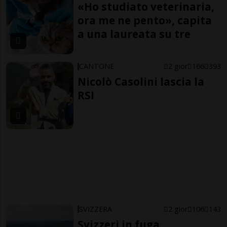
«Ho studiato veterinaria,
ora me ne pento», capita
a una laureata su tre
CANTONE
2 gior
166
393
Nicolò Casolini lascia la
RSI
SVIZZERA
2 gior
106
143
Svizzeri in fuga