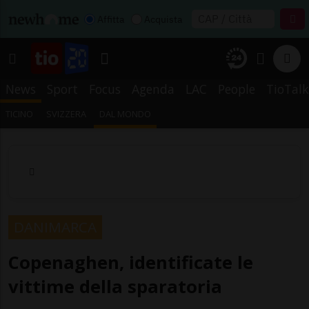
Affitta
Acquista
News
Sport
Focus
Agenda
LAC
People
TioTalk
TICINO
SVIZZERA
DAL MONDO
DANIMARCA
Copenaghen, identificate le
vittime della sparatoria