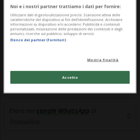
Noi e i nostri partner trattiamo i dati per fornire:
🔐 Sblocca il nostro archivio
Utilizzare dati di geolocalizzazione precisi. Scansione attiva delle
caratteristiche del dispositivo ai fini dell’identificazione. Archiviare
esclusivo!
informazioni su dispositivo e/o accedervi. Pubblicità e contenuti
personalizzati, misurazione delle prestazioni dei contenuti e degli
annunci, ricerche sul pubblico, sviluppo di servizi.
Sottoscrivi un abbonamento
Archivio
per
Elenco dei partner (fornitori)
leggere questo articolo, oppure scegli
MyTioAbo
per accedere all'archivio e
Mostra finalità
navigare su sito e app senza pubblicità.
Accetto
ACCEDI
Entra nel
canale WhatsApp
di
Ticinonline.