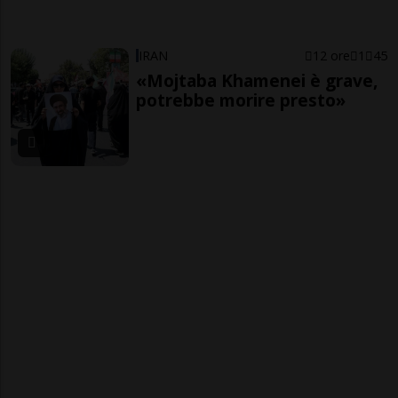
IRAN
12 ore
1
45
«Mojtaba Khamenei è grave,
potrebbe morire presto»