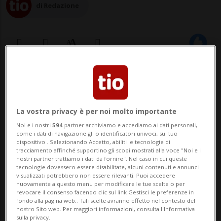
di Redazione
04 lug 2022 - 15:55
COPENAGHEN - Sono due diciassettenni
La vostra privacy è per noi molto importante
danesi, un ragazzo e una ragazza, e un
Noi e i nostri
594
partner archiviamo e accediamo ai dati personali,
come i dati di navigazione gli o identificatori univoci, sul tuo
cittadino russo di 47 anni le vittime della
dispositivo . Selezionando Accetto, abiliti le tecnologie di
tracciamento affinché supportino gli scopi mostrati alla voce "Noi e i
sparatoria di ieri pomeriggio nel centro
nostri partner trattiamo i dati da fornire". Nel caso in cui queste
tecnologie dovessero essere disabilitate, alcuni contenuti e annunci
commerciale Fields di Copenaghen. Altre
visualizzati potrebbero non essere rilevanti. Puoi accedere
nuovamente a questo menu per modificare le tue scelte o per
30 persone sono rimaste gravemente
revocare il consenso facendo clic sul link Gestisci le preferenze in
fondo alla pagina web.. Tali scelte avranno effetto nel contesto del
ferite, di cui...
nostro Sito web. Per maggiori informazioni, consulta l'Informativa
sulla privacy.