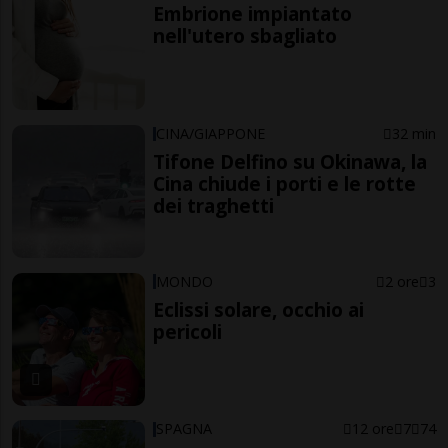
Embrione impiantato
nell'utero sbagliato
CINA/GIAPPONE
32 min
Tifone Delfino su Okinawa, la
Cina chiude i porti e le rotte
dei traghetti
MONDO
2 ore
3
Eclissi solare, occhio ai
pericoli
SPAGNA
12 ore
7
74