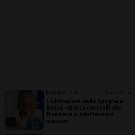
SPAGNA/ITALIA
18 ore
17
57
L'ultimatum della Spagna a
Roma: «Basta controlli alle
frontiere o adotteremo
misure»